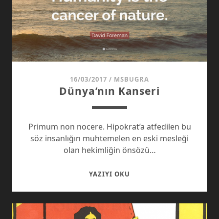
16/03/2017
/
MSBUGRA
Dünya’nın Kanseri
Primum non nocere. Hipokrat’a atfedilen bu
söz insanlığın muhtemelen en eski mesleği
olan hekimliğin önsözü…
DÜNYA’NIN
YAZIYI OKU
KANSERI