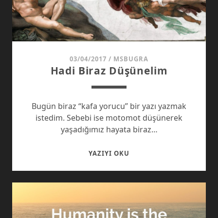
03/04/2017
/
MSBUGRA
Hadi Biraz Düşünelim
Bugün biraz “kafa yorucu” bir yazı yazmak
istedim. Sebebi ise motomot düşünerek
yaşadığımız hayata biraz…
HADI
YAZIYI OKU
BIRAZ
DÜŞÜNELIM