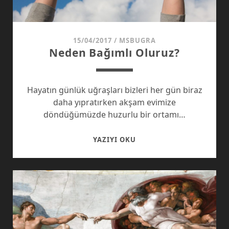
15/04/2017
/
MSBUGRA
Neden Bağımlı Oluruz?
Hayatın günlük uğraşları bizleri her gün biraz
daha yıpratırken akşam evimize
döndüğümüzde huzurlu bir ortamı…
NEDEN
YAZIYI OKU
BAĞIMLI
OLURUZ?