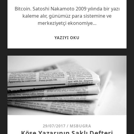
Bitcoin. Satoshi Nakamoto 2009 yılında bir yazı
kaleme alır, günümüz para sistemine ve
merkeziyetçi ekonomiye…
BITCOIN.
YAZIYI OKU
BALON
MU
DEVRIM
MI?
29/07/2017
/
MSBUGRA
Köşe Yazarının Saklı Defteri