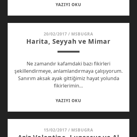
GELECEĞE
YAZIYI OKU
DÖNÜYORUZ
20/02/2017
/
MSBUGRA
Harita, Seyyah ve Mimar
Ne zamandır kafamdaki bazı fikirleri
şekillendirmeye, anlamlandırmaya çalışıyorum.
Sanırım aksak ayak gittiğimiz hayat yolunda
fikirlerimin…
HARITA,
YAZIYI OKU
SEYYAH
VE
MIMAR
15/02/2017
/
MSBUGRA