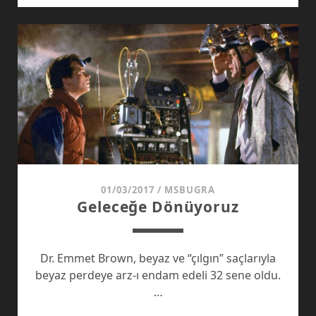
MI
POPÜLER
KÜLTÜR
MÜ?
01/03/2017
/
MSBUGRA
Geleceğe Dönüyoruz
Dr. Emmet Brown, beyaz ve “çılgın” saçlarıyla
beyaz perdeye arz-ı endam edeli 32 sene oldu.
…