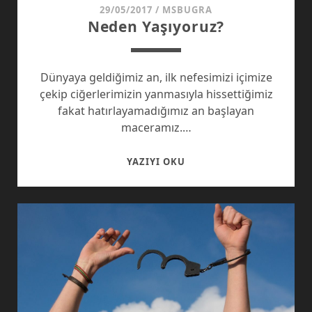
29/05/2017
/
MSBUGRA
Neden Yaşıyoruz?
Dünyaya geldiğimiz an, ilk nefesimizi içimize
çekip ciğerlerimizin yanmasıyla hissettiğimiz
fakat hatırlayamadığımız an başlayan
maceramız.…
NEDEN
YAZIYI OKU
YAŞIYORUZ?