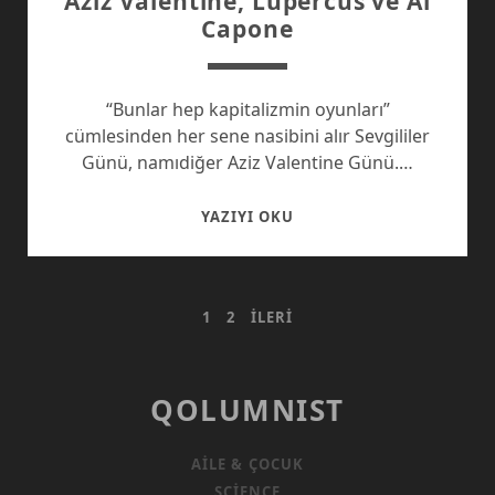
Aziz Valentine, Lupercus ve Al
Capone
“Bunlar hep kapitalizmin oyunları”
cümlesinden her sene nasibini alır Sevgililer
Günü, namıdiğer Aziz Valentine Günü.…
AZIZ
YAZIYI OKU
VALENTINE,
LUPERCUS
VE
YAZI
1
2
İLERI
AL
CAPONE
SAYFALAMASI
QOLUMNIST
AILE & ÇOCUK
SCIENCE