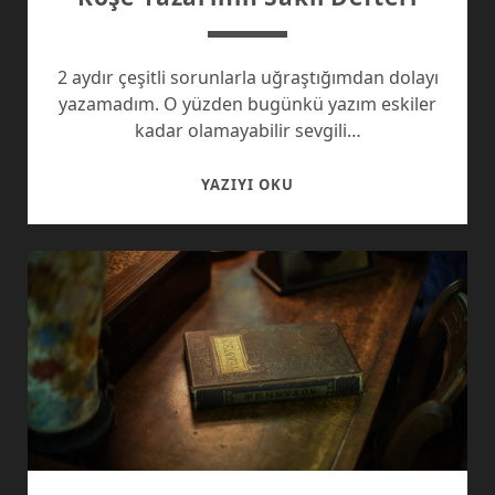
2 aydır çeşitli sorunlarla uğraştığımdan dolayı
yazamadım. O yüzden bugünkü yazım eskiler
kadar olamayabilir sevgili…
KÖŞE
YAZIYI OKU
YAZARININ
SAKLI
DEFTERI