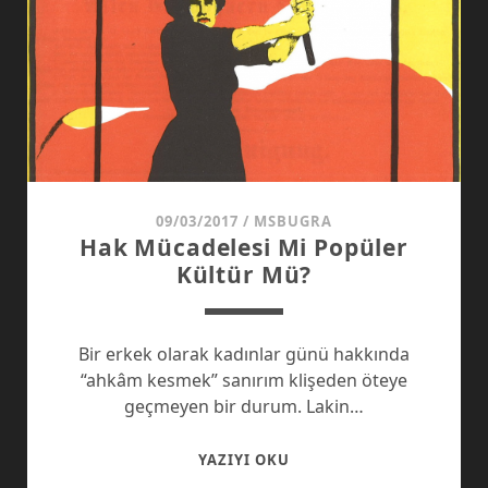
09/03/2017
/
MSBUGRA
Hak Mücadelesi Mi Popüler
Kültür Mü?
Bir erkek olarak kadınlar günü hakkında
“ahkâm kesmek” sanırım klişeden öteye
geçmeyen bir durum. Lakin…
HAK
YAZIYI OKU
MÜCADELESI