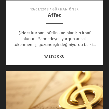
KÜLTÜREL,
EKONOMIK
13/01/2018
/
GÜRHAN ÖNER
Affet
VE
PSIKOLOJIK
SAVAŞ
Şiddet kurbanı bütün kadınlar için ithaf
olunur… Sahnedeydi, yorgun ancak
tükenmemiş, gözüne ışık değmiyordu belki…
AFFET
YAZIYI OKU