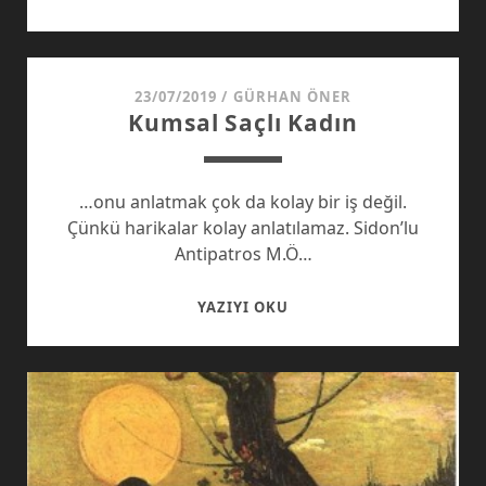
VE
HATIRASIZ
KAVRAMLAR-
II
23/07/2019
/
GÜRHAN ÖNER
Kumsal Saçlı Kadın
…onu anlatmak çok da kolay bir iş değil.
Çünkü harikalar kolay anlatılamaz. Sidon’lu
Antipatros M.Ö…
KUMSAL
YAZIYI OKU
SAÇLI
KADIN