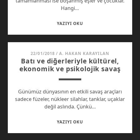
tamamlanması ise boşanmış eşler ve çocuklar.
Hangi…
ÇOCUKLARINDAN
YAZIYI OKU
BOŞANAN
EBEVEYNLER…
22/01/2018
/
A. HAKAN KARAYILAN
Batı ve diğerleriyle kültürel,
ekonomik ve psikolojik savaş
Günümüz dünyasının en etkili savaş araçları
sadece füzeler, nükleer silahlar, tanklar, uçaklar
değil aslında. Çünkü…
BATI
YAZIYI OKU
VE
DIĞERLERIYLE