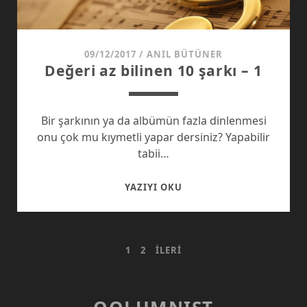
09/12/2017
/
ANIL BÜTÜNER
Değeri az bilinen 10 şarkı – 1
Bir şarkının ya da albümün fazla dinlenmesi
onu çok mu kıymetli yapar dersiniz? Yapabilir
tabii…
DEĞERI
YAZIYI OKU
AZ
BILINEN
10
YAZI
1
2
İLERI
ŞARKI
–
SAYFALAMASI
1