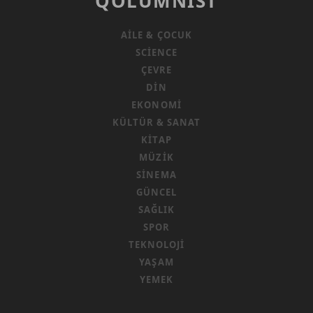
QOLUMNIST
AILE & ÇOCUK
SCIENCE
ÇEVRE
DIN
EKONOMI
KÜLTÜR & SANAT
KITAP
MÜZIK
SINEMA
GÜNCEL
SAĞLIK
SPOR
TEKNOLOJI
YAŞAM
YEMEK