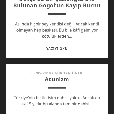
Bulunan Gogol’un Kayıp Burnu
Aslında hiçbir şey kendisi değil. Ancak kendi
olmayan hep başkası. Bu bile kâfi gelmiyor
kötülüklerden…
DATÇA’DA
YAZIYI OKU
BIR
ŞEZLONGTA
ÖLÜ
BULUNAN
09/05/2018
/
GÜRHAN ÖNER
Acunizm
GOGOL’UN
KAYIP
BURNU
Türkiye’nin bir iletişim dahisi yoktu. Ancak en
az 15 yıldır bu alanda tam bir dahisi…