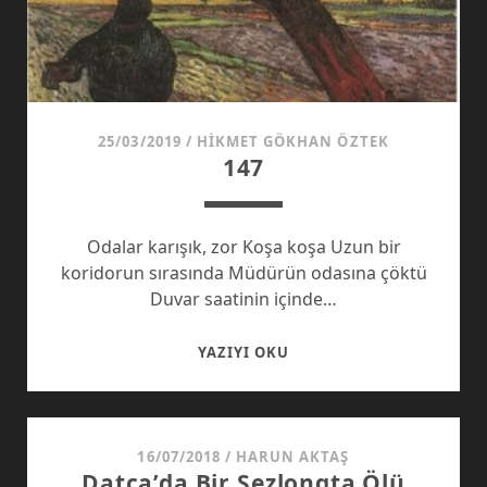
25/03/2019
/
HIKMET GÖKHAN ÖZTEK
147
Odalar karışık, zor Koşa koşa Uzun bir
koridorun sırasında Müdürün odasına çöktü
Duvar saatinin içinde…
147
YAZIYI OKU
16/07/2018
/
HARUN AKTAŞ
Datça’da Bir Şezlongta Ölü