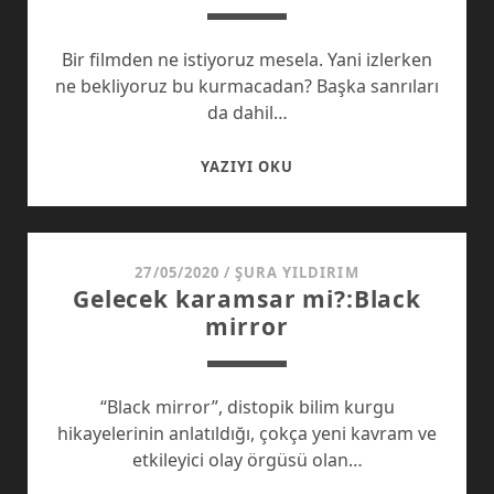
Bir filmden ne istiyoruz mesela. Yani izlerken
ne bekliyoruz bu kurmacadan? Başka sanrıları
da dahil…
HAMNET
YAZIYI OKU
YA
HAMLET
BÜTÜN
MESELE
27/05/2020
/
ŞURA YILDIRIM
Gelecek karamsar mi?:Black
BU
mirror
MU
“Black mirror”, distopik bilim kurgu
hikayelerinin anlatıldığı, çokça yeni kavram ve
etkileyici olay örgüsü olan…