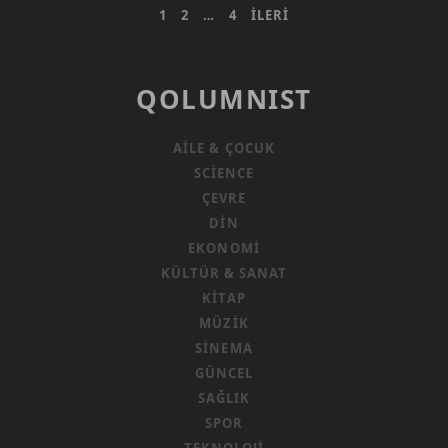
YAZI
1
2
…
4
İLERI
SAYFALAMASI
QOLUMNIST
AILE & ÇOCUK
SCIENCE
ÇEVRE
DIN
EKONOMI
KÜLTÜR & SANAT
KITAP
MÜZIK
SINEMA
GÜNCEL
SAĞLIK
SPOR
TEKNOLOJI