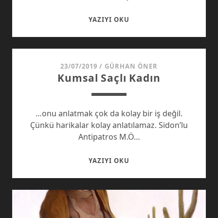
DATÇA’NIN
YAZIYI OKU
MÜHÜRLÜ
KAPILARI*
23/07/2019
/
GÜRHAN ÖNER
Kumsal Saçlı Kadın
…onu anlatmak çok da kolay bir iş değil.
Çünkü harikalar kolay anlatılamaz. Sidon’lu
Antipatros M.Ö…
KUMSAL
YAZIYI OKU
SAÇLI
KADIN