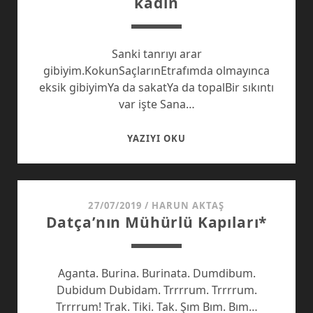
kadın
Sanki tanrıyı arar
gibiyim.KokunSaçlarınEtrafımda olmayınca
eksik gibiyimYa da sakatYa da topalBir sıkıntı
var işte Sana…
HAVA
YAZIYI OKU
DURUMU
ILE
RUHU
EŞ
27/07/2019
/
HARUN AKTAŞ
Datça’nın Mühürlü Kapıları*
DEĞER
KADIN
Aganta. Burina. Burinata. Dumdibum.
Dubidum Dubidam. Trrrrum. Trrrrum.
Trrrrum! Trak. Tiki. Tak. Şım Bım. Bım…