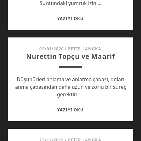
Suratındaki yumruk izini…
DEVAMI
YAZIYI OKU
OLMAYAN
ŞEYLER
02/01/2020
/
PETIR LANGKA
Nurettin Topçu ve Maarif
Düşünürleri anlama ve anlatma çabası, onları
anma çabasından daha uzun ve zorlu bir süreç
gerektirir.…
NURETTIN
YAZIYI OKU
TOPÇU
VE
MAARIF
23/12/2019
/
PETIR LANGKA