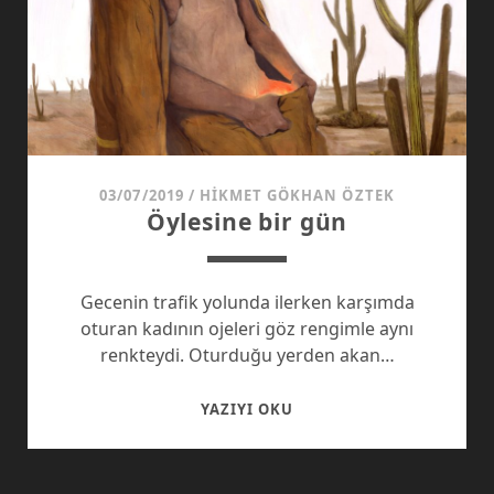
03/07/2019
/
HIKMET GÖKHAN ÖZTEK
Öylesine bir gün
Gecenin trafik yolunda ilerken karşımda
oturan kadının ojeleri göz rengimle aynı
renkteydi. Oturduğu yerden akan…
ÖYLESINE
YAZIYI OKU
BIR
GÜN