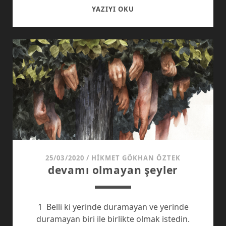
GELECEK
YAZIYI OKU
KARAMSAR
MI?:BLACK
MIRROR
25/03/2020
/
HIKMET GÖKHAN ÖZTEK
devamı olmayan şeyler
1 Belli ki yerinde duramayan ve yerinde
duramayan biri ile birlikte olmak istedin.