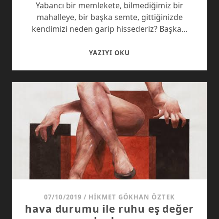
Yabancı bir memlekete, bilmediğimiz bir
mahalleye, bir başka semte, gittiğinizde
kendimizi neden garip hissederiz? Başka…
HATIRSIZ
YAZIYI OKU
VE
HATIRASIZ
KAVRAMLAR:
KÜLTÜREL
ÇIPLAKLIK
(I)
07/10/2019
/
HIKMET GÖKHAN ÖZTEK
hava durumu ile ruhu eş değer