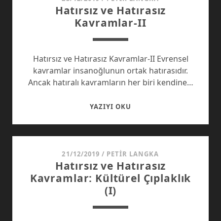
Hatırsız ve Hatırasız
Kavramlar-II
Hatırsız ve Hatırasız Kavramlar-II Evrensel
kavramlar insanoğlunun ortak hatırasıdır.
Ancak hatıralı kavramların her biri kendine…
HATIRSIZ
YAZIYI OKU
VE
HATIRASIZ
KAVRAMLAR-
II
21/12/2019
/
PETIR LANGKA
Hatırsız ve Hatırasız
Kavramlar: Kültürel Çıplaklık
(I)