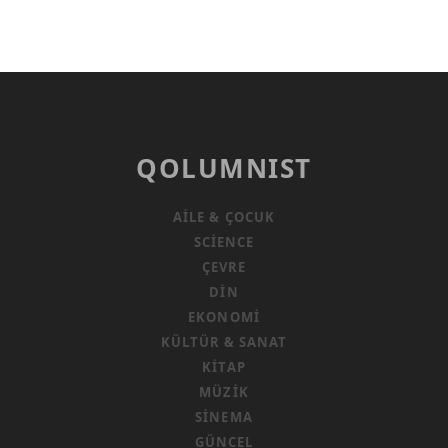
QOLUMNIST
AILE & ÇOCUK
SCIENCE
ÇEVRE
DIN
EKONOMI
KÜLTÜR & SANAT
KITAP
MÜZIK
SINEMA
GÜNCEL