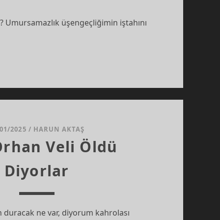
i? Umursamazlık üşengeçliğimin iştahını
/01/2025
/
HARUN AKTAŞ
Orhan Veli Öldü
Diyorlar
n duracak ne var, diyorum kahrolası