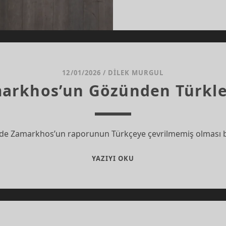
12/01/2026
/
DILEK MURGUL
arkhos’un Gözünden Türkler
nde Zamarkhos’un raporunun Türkçeye çevrilmemiş olması b
ZAMARKHOS’UN
YAZIYI OKU
GÖZÜNDEN
TÜRKLER
(I)