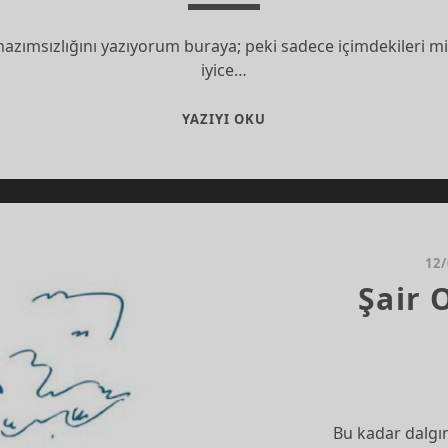
hazımsızlığını yazıyorum buraya; peki sadece içimdekileri m
iyice…
ÇINLI
YAZIYI OKU
OLMAYAN
SIVRI
SINEKLERIN
TROPIKAL
DIŞIL
ISIRIKLARI*
12
Şair 
Bu kadar dalgı