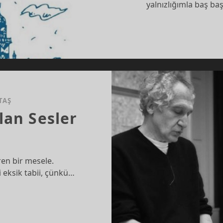
yalnızlığımla baş b
TAŞ
lan Sesler
ren bir mesele.
 eksik tabii, çünkü…
”DEN