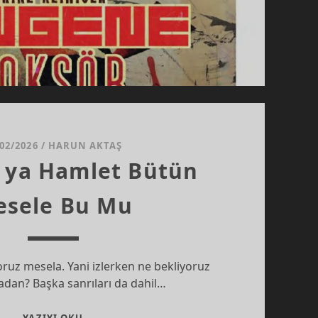
/02/2026
/
HARUN AKTAŞ
 ya Hamlet Bütün
sele Bu Mu
yoruz mesela. Yani izlerken ne bekliyoruz
dan? Başka sanrıları da dahil…
HAMNET