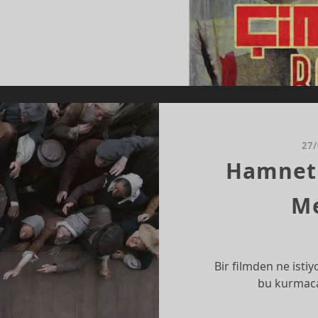
NGENE
SÖR”:
S
AR
I
GENELER
27
Hamnet
Me
Bir filmden ne isti
bu kurmaca