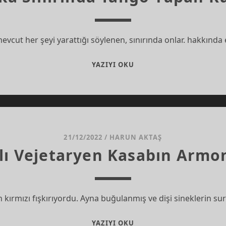
evcut her şeyi yarattığı söylenen, sınırında onlar. hakkında
MEKSIKA
YAZIYI OKU
SINIRINDA
TANGO
YAPAN
KÜRTLER*
21/12/2022
/
HARUN AKTAŞ
ı Vejetaryen Kasabın Armo
 kırmızı fışkırıyordu. Ayna buğulanmış ve dişi sineklerin su
CUNDALI
YAZIYI OKU