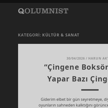
KÜLTÜR & SANAT
KATEGORI:
30/04/2026
/
HARUN AK
“Çingene Boksör
Yapar Bazı Çin
Giderim elbet bir gün seyretmeye, di
oyunların sahneden kalktığını görünc