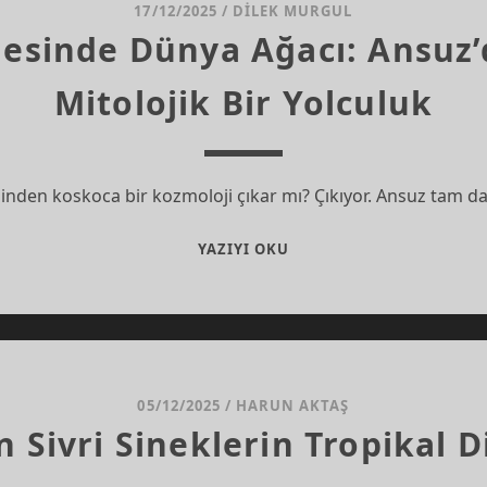
17/12/2025
/
DILEK MURGUL
gesinde Dünya Ağacı: Ansuz’
Mitolojik Bir Yolculuk
sinden koskoca bir kozmoloji çıkar mı? Çıkıyor. Ansuz tam da
BIR
YAZIYI OKU
HARFIN
GÖLGESINDE
DÜNYA
AĞACI:
ANSUZ’DAN
YGGDRASIL’E
05/12/2025
/
HARUN AKTAŞ
MITOLOJIK
 Sivri Sineklerin Tropikal Diş
BIR
YOLCULUK