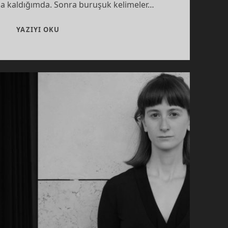
aşa kaldığımda. Sonra buruşuk kelimeler…
ŞAIR
YAZIYI OKU
ORHAN
VELI
ÖLDÜ
DIYORLAR