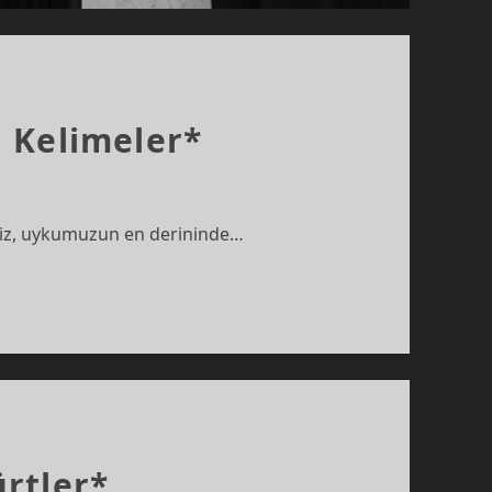
 Kelimeler*
 biz, uykumuzun en derininde…
rtler*