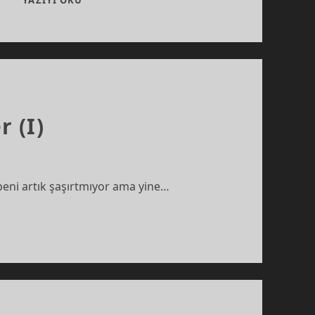
YAZIYI OKU
YA
HAMLET
BÜTÜN
MESELE
BU
MU
 (I)
eni artık şaşırtmıyor ama yine…