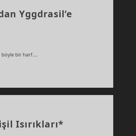
dan Yggdrasil’e
 böyle bir harf.…
il Isırıkları*