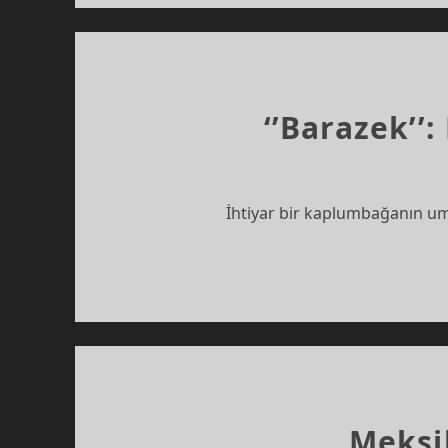
KAL
SES
‘’Barazek’
İhtiyar bir kaplumbağanın um
Meksi