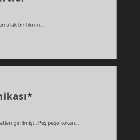
 en ufak bir fikrim…
nikası*
ratları gerilmişti. Peş peşe kokan…