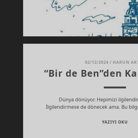
02/12/2024
/
HARUN AK
“Bir de Ben”den Ka
Dünya dönüyor. Hepimizi ilgilendi
İlgilendirmese de dönecek ama. Bu bilgi
“BIR
YAZIYI OKU
DE
BEN