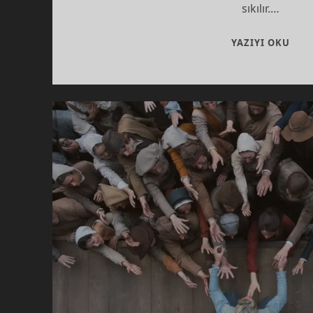
sıkılır.…
“ÇI
YAZIYI OKU
BOK
BOK
YAP
BAZ
ÇIN