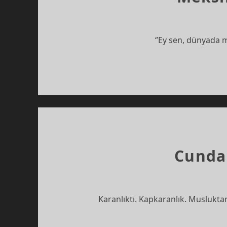
‘’Ey sen, dünyada m
Cundal
Karanlıktı. Kapkaranlık. Musluktan