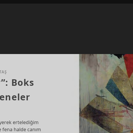
TAŞ
”: Boks
geneler
yerek ertelediğim
e fena halde canım