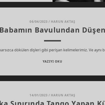
AN
LER
06/04/2023
/
HARUN AKTAŞ
’: Babamın Bavulundan Düşen
arsızca dökülen dişleri gibi perişan kelimelerimiz. Ve aynı
‘’BARAZEK’’:
YAZIYI OKU
BABAMIN
BAVULUNDAN
DÜŞEN
KELIMELER*
14/01/2023
/
HARUN AKTAŞ
ka Sınırında Tango Yapan Kü