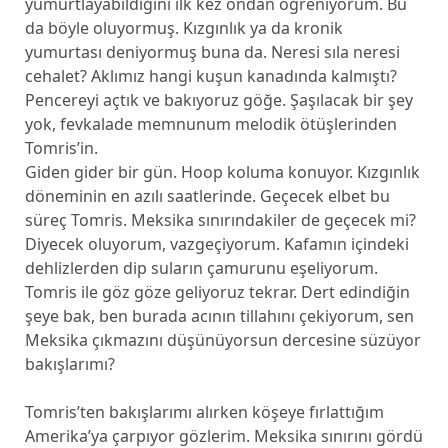
yumurtlayabildiğini ilk kez ondan öğreniyorum. Bu
da böyle oluyormuş. Kızgınlık ya da kronik
yumurtası deniyormuş buna da. Neresi sıla neresi
cehalet? Aklımız hangi kuşun kanadında kalmıştı?
Pencereyi açtık ve bakıyoruz göğe. Şaşılacak bir şey
yok, fevkalade memnunum melodik ötüşlerinden
Tomris’in.
Giden gider bir gün. Hoop koluma konuyor. Kızgınlık
döneminin en azılı saatlerinde. Geçecek elbet bu
süreç Tomris. Meksika sınırındakiler de geçecek mi?
Diyecek oluyorum, vazgeçiyorum. Kafamın içindeki
dehlizlerden dip suların çamurunu eşeliyorum.
Tomris ile göz göze geliyoruz tekrar. Dert edindiğin
şeye bak, ben burada acının tillahını çekiyorum, sen
Meksika çıkmazını düşünüyorsun dercesine süzüyor
bakışlarımı?
Tomris’ten bakışlarımı alırken köşeye fırlattığım
Amerika’ya çarpıyor gözlerim. Meksika sınırını gördü