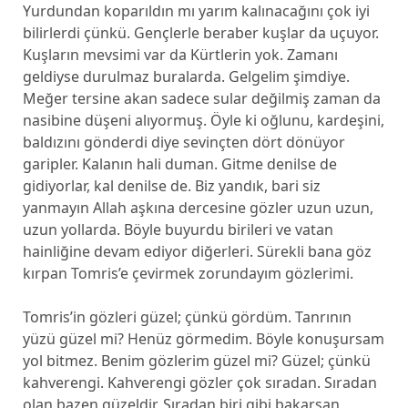
Yurdundan koparıldın mı yarım kalınacağını çok iyi
bilirlerdi çünkü. Gençlerle beraber kuşlar da uçuyor.
Kuşların mevsimi var da Kürtlerin yok. Zamanı
geldiyse durulmaz buralarda. Gelgelim şimdiye.
Meğer tersine akan sadece sular değilmiş zaman da
nasibine düşeni alıyormuş. Öyle ki oğlunu, kardeşini,
baldızını gönderdi diye sevinçten dört dönüyor
garipler. Kalanın hali duman. Gitme denilse de
gidiyorlar, kal denilse de. Biz yandık, bari siz
yanmayın Allah aşkına dercesine gözler uzun uzun,
uzun yollarda. Böyle buyurdu birileri ve vatan
hainliğine devam ediyor diğerleri. Sürekli bana göz
kırpan Tomris’e çevirmek zorundayım gözlerimi.
Tomris’in gözleri güzel; çünkü gördüm. Tanrının
yüzü güzel mi? Henüz görmedim. Böyle konuşursam
yol bitmez. Benim gözlerim güzel mi? Güzel; çünkü
kahverengi. Kahverengi gözler çok sıradan. Sıradan
olan bazen güzeldir. Sıradan biri gibi bakarsan