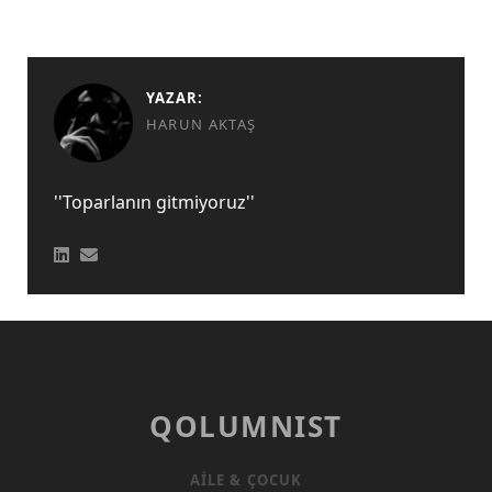
YAZAR:
HARUN AKTAŞ
''Toparlanın gitmiyoruz''
QOLUMNIST
AILE & ÇOCUK