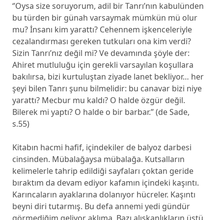
‘’Oysa size soruyorum, adil bir Tanrı’nın kabulünden
bu türden bir günah varsaymak mümkün mü olur
mu? İnsanı kim yarattı? Cehennem işkenceleriyle
cezalandırması gereken tutkuları ona kim verdi?
Sizin Tanrı’nız değil mi? Ve devamında şöyle der:
Ahiret mutluluğu için gerekli varsayılan koşullara
bakılırsa, bizi kurtuluştan ziyade lanet bekliyor… her
şeyi bilen Tanrı şunu bilmelidir: bu canavar bizi niye
yarattı? Mecbur mu kaldı? O halde özgür değil.
Bilerek mi yaptı? O halde o bir barbar.’’ (de Sade,
s.55)
Kitabın hacmi hafif, içindekiler de balyoz darbesi
cinsinden. Mübalağaysa mübalağa. Kutsalların
kelimelerle tahrip edildiği sayfaları çoktan geride
bıraktım da devam ediyor kafamın içindeki kaşıntı.
Karıncaların ayaklarına dolanıyor hücreler. Kaşıntı
beyni diri tutarmış. Bu defa annemi yedi gündür
görmediğim geliyor aklıma. Bazı alışkanlıkların üstü