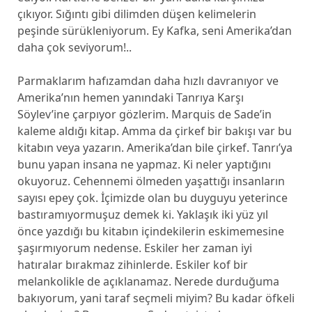
çıkıyor. Sığıntı gibi dilimden düşen kelimelerin
peşinde sürükleniyorum. Ey Kafka, seni Amerika’dan
daha çok seviyorum!..
Parmaklarım hafızamdan daha hızlı davranıyor ve
Amerika’nın hemen yanındaki Tanrıya Karşı
Söylev’ine çarpıyor gözlerim. Marquis de Sade’in
kaleme aldığı kitap. Amma da çirkef bir bakışı var bu
kitabın veya yazarın. Amerika’dan bile çirkef. Tanrı’ya
bunu yapan insana ne yapmaz. Ki neler yaptığını
okuyoruz. Cehennemi ölmeden yaşattığı insanların
sayısı epey çok. İçimizde olan bu duyguyu yeterince
bastıramıyormuşuz demek ki. Yaklaşık iki yüz yıl
önce yazdığı bu kitabın içindekilerin eskimemesine
şaşırmıyorum nedense. Eskiler her zaman iyi
hatıralar bırakmaz zihinlerde. Eskiler kof bir
melankolikle de açıklanamaz. Nerede durduğuma
bakıyorum, yani taraf seçmeli miyim? Bu kadar öfkeli