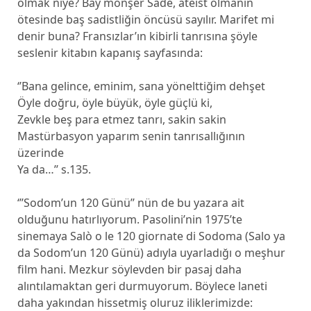
olmak niye? Bay monşer Sade, ateist olmanın
ötesinde baş sadistliğin öncüsü sayılır. Marifet mi
denir buna? Fransızlar’ın kibirli tanrısına şöyle
seslenir kitabın kapanış sayfasında:
‘’Bana gelince, eminim, sana yönelttiğim dehşet
Öyle doğru, öyle büyük, öyle güçlü ki,
Zevkle beş para etmez tanrı, sakin sakin
Mastürbasyon yaparım senin tanrısallığının
üzerinde
Ya da…’’ s.135.
‘’’Sodom’un 120 Günü’’ nün de bu yazara ait
olduğunu hatırlıyorum. Pasolini’nin 1975’te
sinemaya Salò o le 120 giornate di Sodoma (Salo ya
da Sodom’un 120 Günü) adıyla uyarladığı o meşhur
film hani. Mezkur söylevden bir pasaj daha
alıntılamaktan geri durmuyorum. Böylece laneti
daha yakından hissetmiş oluruz iliklerimizde: