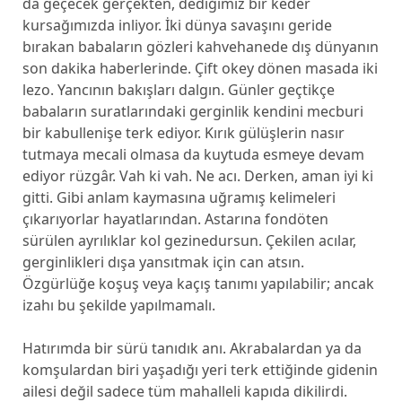
da geçecek gerçekten, dediğimiz bir keder
kursağımızda inliyor. İki dünya savaşını geride
bırakan babaların gözleri kahvehanede dış dünyanın
son dakika haberlerinde. Çift okey dönen masada iki
lezo. Yancının bakışları dalgın. Günler geçtikçe
babaların suratlarındaki gerginlik kendini mecburi
bir kabullenişe terk ediyor. Kırık gülüşlerin nasır
tutmaya mecali olmasa da kuytuda esmeye devam
ediyor rüzgâr. Vah ki vah. Ne acı. Derken, aman iyi ki
gitti. Gibi anlam kaymasına uğramış kelimeleri
çıkarıyorlar hayatlarından. Astarına fondöten
sürülen ayrılıklar kol gezinedursun. Çekilen acılar,
gerginlikleri dışa yansıtmak için can atsın.
Özgürlüğe koşuş veya kaçış tanımı yapılabilir; ancak
izahı bu şekilde yapılmamalı.
Hatırımda bir sürü tanıdık anı. Akrabalardan ya da
komşulardan biri yaşadığı yeri terk ettiğinde gidenin
ailesi değil sadece tüm mahalleli kapıda dikilirdi.