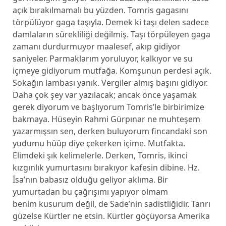
açık bırakılmamalı bu yüzden. Tomris gagasını
törpülüyor gaga taşıyla. Demek ki taşı delen sadece
damlaların sürekliliği değilmiş. Taşı törpüleyen gaga
zamanı durdurmuyor maalesef, akıp gidiyor
saniyeler. Parmaklarım yoruluyor, kalkıyor ve su
içmeye gidiyorum mutfağa. Komşunun perdesi açık.
Sokağın lambası yanık. Vergiler almış başını gidiyor.
Daha çok şey var yazılacak; ancak önce yaşamak
gerek diyorum ve başlıyorum Tomris’le birbirimize
bakmaya. Hüseyin Rahmi Gürpınar ne muhteşem
yazarmışsın sen, derken buluyorum fincandaki son
yudumu hüüp diye çekerken içime. Mutfakta.
Elimdeki şık kelimelerle. Derken, Tomris, ikinci
kızgınlık yumurtasını bırakıyor kafesin dibine. Hz.
İsa’nın babasız olduğu geliyor aklıma. Bir
yumurtadan bu çağrışımı yapıyor olmam
benim kusurum değil, de Sade’nin sadistliğidir. Tanrı
güzelse Kürtler ne etsin. Kürtler göçüyorsa Amerika