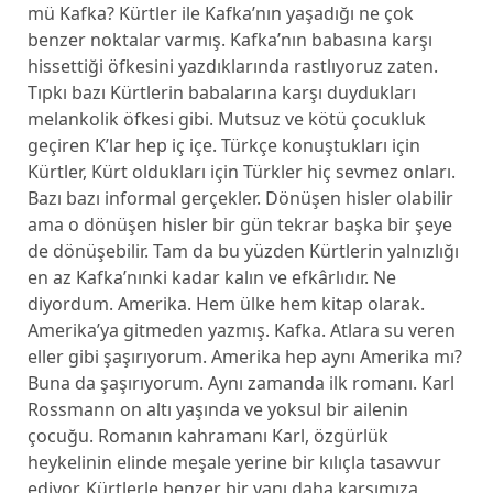
mü Kafka? Kürtler ile Kafka’nın yaşadığı ne çok
benzer noktalar varmış. Kafka’nın babasına karşı
hissettiği öfkesini yazdıklarında rastlıyoruz zaten.
Tıpkı bazı Kürtlerin babalarına karşı duydukları
melankolik öfkesi gibi. Mutsuz ve kötü çocukluk
geçiren K’lar hep iç içe. Türkçe konuştukları için
Kürtler, Kürt oldukları için Türkler hiç sevmez onları.
Bazı bazı informal gerçekler. Dönüşen hisler olabilir
ama o dönüşen hisler bir gün tekrar başka bir şeye
de dönüşebilir. Tam da bu yüzden Kürtlerin yalnızlığı
en az Kafka’nınki kadar kalın ve efkârlıdır. Ne
diyordum. Amerika. Hem ülke hem kitap olarak.
Amerika’ya gitmeden yazmış. Kafka. Atlara su veren
eller gibi şaşırıyorum. Amerika hep aynı Amerika mı?
Buna da şaşırıyorum. Aynı zamanda ilk romanı. Karl
Rossmann on altı yaşında ve yoksul bir ailenin
çocuğu. Romanın kahramanı Karl, özgürlük
heykelinin elinde meşale yerine bir kılıçla tasavvur
ediyor. Kürtlerle benzer bir yanı daha karşımıza