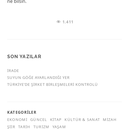
ne bilsin.
1.411
SON YAZILAR
İRADE
SUYUN GÖĞE AYARLANDIĞI YER
TÜRKİYE’DE ŞİRKET BİRLEŞMELERİ KONTROLÜ
KATEGORILER
EKONOMI
GÜNCEL
KITAP
KÜLTÜR & SANAT
MIZAH
ŞIIR
TARIH
TURIZM
YAŞAM