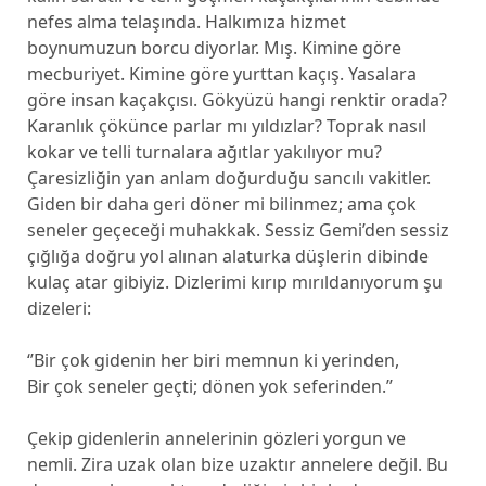
nefes alma telaşında. Halkımıza hizmet
boynumuzun borcu diyorlar. Mış. Kimine göre
mecburiyet. Kimine göre yurttan kaçış. Yasalara
göre insan kaçakçısı. Gökyüzü hangi renktir orada?
Karanlık çökünce parlar mı yıldızlar? Toprak nasıl
kokar ve telli turnalara ağıtlar yakılıyor mu?
Çaresizliğin yan anlam doğurduğu sancılı vakitler.
Giden bir daha geri döner mi bilinmez; ama çok
seneler geçeceği muhakkak. Sessiz Gemi’den sessiz
çığlığa doğru yol alınan alaturka düşlerin dibinde
kulaç atar gibiyiz. Dizlerimi kırıp mırıldanıyorum şu
dizeleri:
‘’Bir çok gidenin her biri memnun ki yerinden,
Bir çok seneler geçti; dönen yok seferinden.’’
Çekip gidenlerin annelerinin gözleri yorgun ve
nemli. Zira uzak olan bize uzaktır annelere değil. Bu