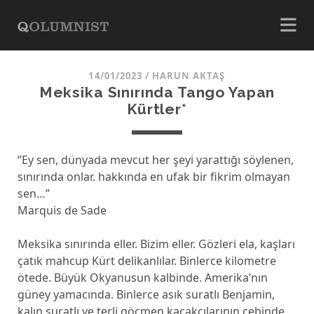
14/01/2023
/
HARUN AKTAŞ
Meksika Sınırında Tango Yapan
Kürtler*
‘’Ey sen, dünyada mevcut her şeyi yarattığı söylenen,
sınırında onlar. hakkında en ufak bir fikrim olmayan
sen…’’
Marquis de Sade
Meksika sınırında eller. Bizim eller. Gözleri ela, kaşları
çatık mahcup Kürt delikanlılar. Binlerce kilometre
ötede. Büyük Okyanusun kalbinde. Amerika’nın
güney yamacında. Binlerce asık suratlı Benjamin,
kalın suratlı ve terli göçmen kaçakçılarının cebinde