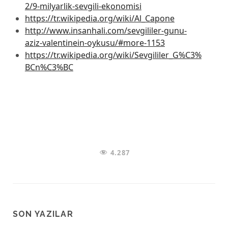
2/9-milyarlik-sevgili-ekonomisi
https://tr.wikipedia.org/wiki/Al_Capone
http://www.insanhali.com/sevgililer-gunu-
aziz-valentinein-oykusu/#more-1153
https://tr.wikipedia.org/wiki/Sevgililer_G%C3%
BCn%C3%BC
4.287
SON YAZILAR