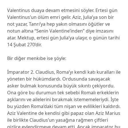
Valentinus duaya devam etmesini söyler. Ertesi gün
Valentinus’un ölüm emri gelir. Aziz, Julia’ya son bir
not yazar, Tanrı’ya hep yakın olmasını öğütler ve
notun altına “Senin Valentine’inden” diye imzasını
atar. Mektup, ertesi gün Julia’ya ulaşır, o günün tarihi
14 Şubat 270’dir.
Bir diğer menkıbe ise şöyle:
İmparator 2. Claudius, Roma’yı kendi katı kuralları ile
yöneten bir hükümdardı. Ordusunda savaşacak
asker bulmak konusunda büyük sıkıntı çekiyordu.
Ona göre bu durumun tek sebebi Romalı erkeklerin
aşklarını ve ailelerini bırakmak istememeleriydi. İşte
bu yüzden Roma’daki tüm nişan ve evlilikleri kaldırdı.
Aziz Valentine de kendisi gibi papaz olan Aziz Marius
ile birlikte Claudius’un yasağına rağmen çiftleri
gizlice evlendirmeye devam etti. Ancak imparator bu