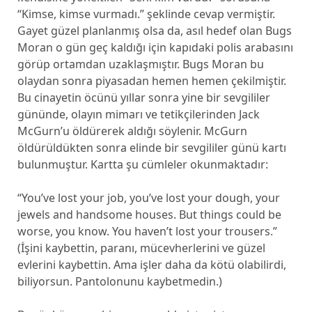
“Kimse, kimse vurmadı.” şeklinde cevap vermiştir.
Gayet güzel planlanmış olsa da, asıl hedef olan Bugs
Moran o gün geç kaldığı için kapıdaki polis arabasını
görüp ortamdan uzaklaşmıştır. Bugs Moran bu
olaydan sonra piyasadan hemen hemen çekilmiştir.
Bu cinayetin öcünü yıllar sonra yine bir sevgililer
gününde, olayın mimarı ve tetikçilerinden Jack
McGurn’u öldürerek aldığı söylenir. McGurn
öldürüldükten sonra elinde bir sevgililer günü kartı
bulunmuştur. Kartta şu cümleler okunmaktadır:
“You’ve lost your job, you’ve lost your dough, your
jewels and handsome houses. But things could be
worse, you know. You haven’t lost your trousers.”
(İşini kaybettin, paranı, mücevherlerini ve güzel
evlerini kaybettin. Ama işler daha da kötü olabilirdi,
biliyorsun. Pantolonunu kaybetmedin.)