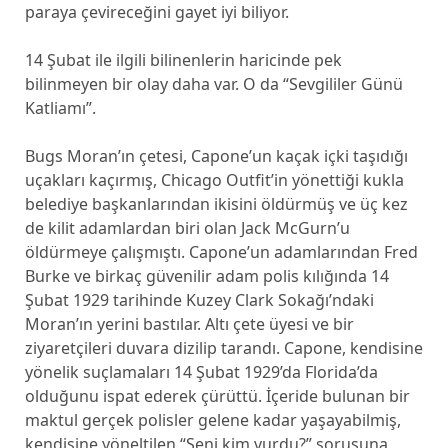
paraya çevireceğini gayet iyi biliyor.
14 Şubat ile ilgili bilinenlerin haricinde pek
bilinmeyen bir olay daha var. O da “Sevgililer Günü
Katliamı”.
Bugs Moran’ın çetesi, Capone’un kaçak içki taşıdığı
uçakları kaçırmış, Chicago Outfit’in yönettiği kukla
belediye başkanlarından ikisini öldürmüş ve üç kez
de kilit adamlardan biri olan Jack McGurn’u
öldürmeye çalışmıştı. Capone’un adamlarından Fred
Burke ve birkaç güvenilir adam polis kılığında 14
Şubat 1929 tarihinde Kuzey Clark Sokağı’ndaki
Moran’ın yerini bastılar. Altı çete üyesi ve bir
ziyaretçileri duvara dizilip tarandı. Capone, kendisine
yönelik suçlamaları 14 Şubat 1929’da Florida’da
olduğunu ispat ederek çürüttü. İçeride bulunan bir
maktul gerçek polisler gelene kadar yaşayabilmiş,
kendisine yöneltilen “Seni kim vurdu?” sorusuna