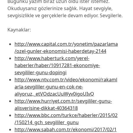
Bugünkü yazım biraz uzun oldu ister istemez.
Okuduysanız gözlerinize sağlık. Hayat sevgiyle,
sevgisizlikle ve gerçeklerle devam ediyor. Sevgilerle.
Kaynaklar:
http://www.capital.com.tr/yonetim/pazarlama
/ozel-gunler-ekonomisi-haberdetay-2144
http://www.haberturk.com/yerel-
haberler/haber/10917281-ekonomiye-
sevgililer-gunu-dopingi
http://www.ntv.com.tr/video/ekonomi/rakaml
arla-sevgililer-gunu-en-cok-ne-
aliyoruz,_etVOdzacUuWyv0igoUIvQ
http://www.hurriyet.com.tr/sevgililer-gunu-
alisverisine-dikkat-40364318
http://www.bbc.com/turkce/haberler/2015/02
/150214_gch_sevgililer_gunu
http://www.sabah.com.tr/ekonomi/2017/02/1