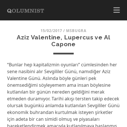
15/02/2017
/
MSBUGRA
Aziz Valentine, Lupercus ve Al
Capone
“Bunlar hep kapitalizmin oyunları” cümlesinden her
sene nasibini alır Sevgililer Günü, namıdiğer Aziz
Valentine Günü. Aslında böyle günleri pek
önemsediğimi söyleyemem ama insan böylesine
kutlanılan bir günün nereden geldiğini merak
etmeden duramıyor. Tarihi akışı tersten takip edecek
olursak bugünkü anlamda kutlanılan Sevgililer Günü
ekonomik buhrandan kurtulmak isteyen şirketler
için adeta bir can simidi olmuş ve piyasaları
hareketlendirmek amacıyla kutlanılmaya başlanmış.