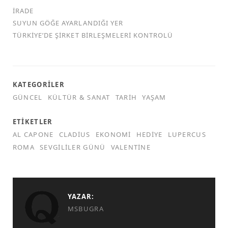
İRADE
SUYUN GÖĞE AYARLANDIĞI YER
TÜRKİYE’DE ŞİRKET BİRLEŞMELERİ KONTROLÜ
KATEGORILER
GÜNCEL
KÜLTÜR & SANAT
TARIH
YAŞAM
ETIKETLER
AL CAPONE
CLADIUS
EKONOMI
HEDIYE
LUPERCUS
ROMA
SEVGILILER GÜNÜ
VALENTINE
YAZAR:
MSBUGRA