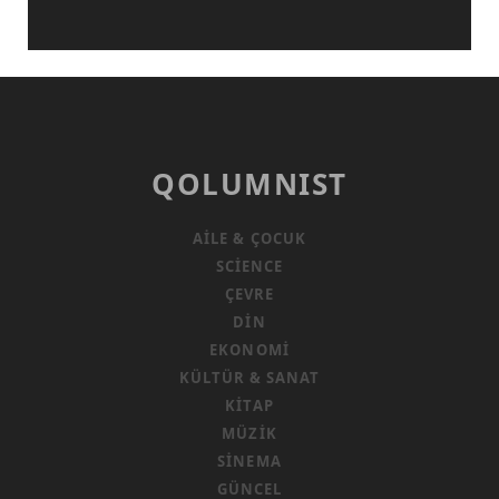
QOLUMNIST
AILE & ÇOCUK
SCIENCE
ÇEVRE
DIN
EKONOMI
KÜLTÜR & SANAT
KITAP
MÜZIK
SINEMA
GÜNCEL