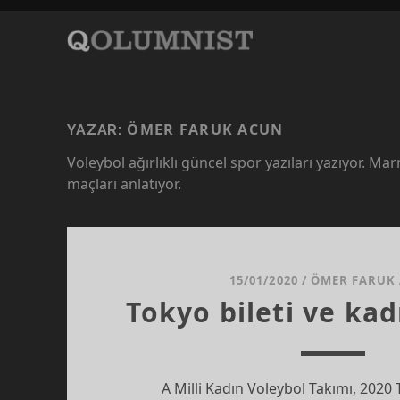
ÖMER FARUK ACUN
YAZAR:
Voleybol ağırlıklı güncel spor yazıları yazıyor. Ma
maçları anlatıyor.
15/01/2020
/
ÖMER FARUK
Tokyo bileti ve kad
A Milli Kadın Voleybol Takımı, 2020