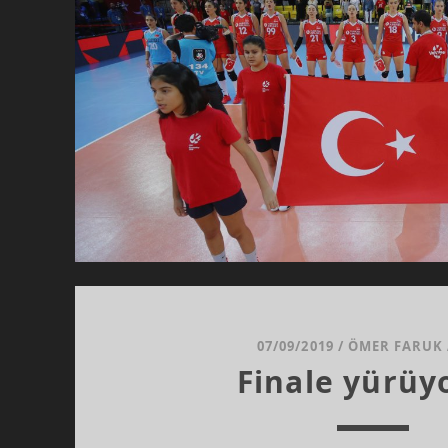
07/09/2019
/
ÖMER FARUK
Finale yürüy