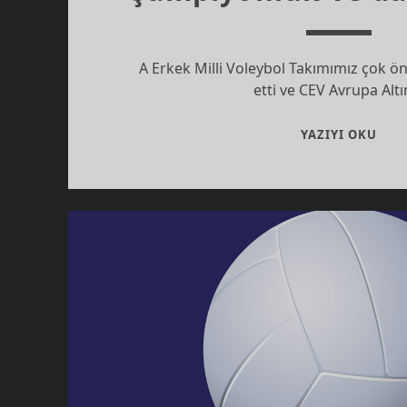
A Erkek Milli Voleybol Takımımız çok ön
etti ve CEV Avrupa Alt
ŞAM
YAZIYI OKU
VE
DAH
FAZ