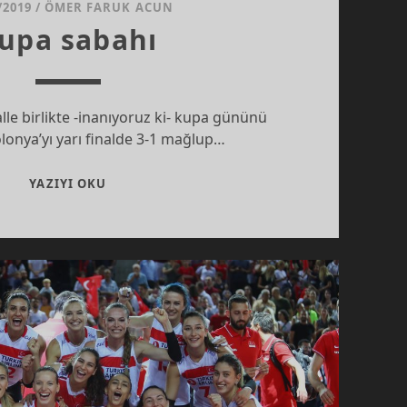
/2019
/
ÖMER FARUK ACUN
upa sabahı
alle birlikte -inanıyoruz ki- kupa gününü
lonya’yı yarı finalde 3-1 mağlup…
KUPA
YAZIYI OKU
SABAHI