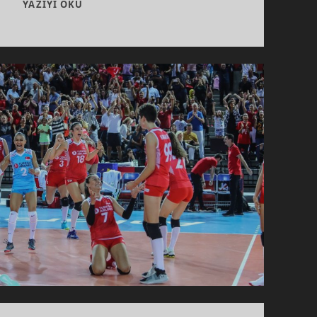
DAHA
YAZIYI OKU
IYISI
OLAMAZDI