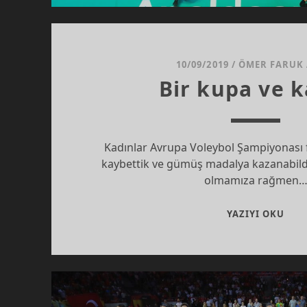
10/09/2019
/
ÖMER FARUK
Bir kupa ve 
Kadınlar Avrupa Voleybol Şampiyonası f
kaybettik ve gümüş madalya kazanabild
olmamıza rağmen
BIR
YAZIYI OKU
KUP
VE
KAD