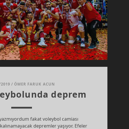
/2019
/
ÖMER FARUK ACUN
leybolunda deprem
yazmıyordum fakat voleybol camiası
 kalınamayacak depremler yaşıyor. Efeler