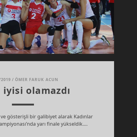
/2019
/
ÖMER FARUK ACUN
 iyisi olamazdı
e gösterişli bir galibiyet alarak Kadınlar
ampiyonası’nda yarı finale yükseldik.…