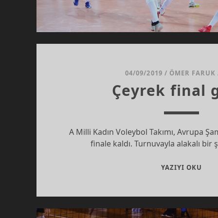
04/09/2019
/
ÖMER FARUK
Çeyrek final
A Milli Kadın Voleybol Takımı, Avrupa Ş
finale kaldı. Turnuvayla alakalı bi
ÇEY
YAZIYI OKU
FIN
GÜN