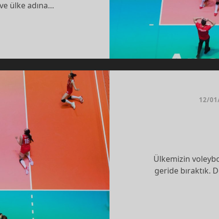
 ve ülke adına…
YO
TI
INA
DET
12/01
Ülkemizin voleybol
geride bıraktık.