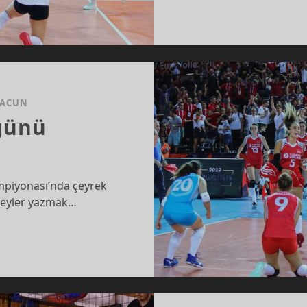
 ACUN
 günü
ampiyonası’nda çeyrek
r şeyler yazmak…
REK
AL
Ü