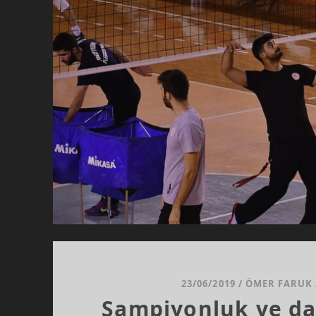
23/06/2019
/
ÖMER FARUK
Şampiyonluk ve da