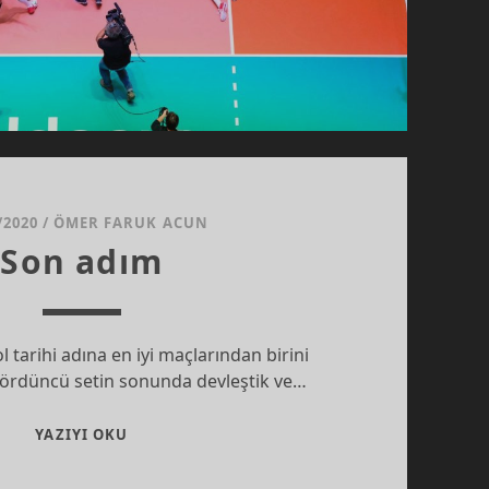
/2020
/
ÖMER FARUK ACUN
Son adım
 tarihi adına en iyi maçlarından birini
 Dördüncü setin sonunda devleştik ve…
SON
YAZIYI OKU
ADIM