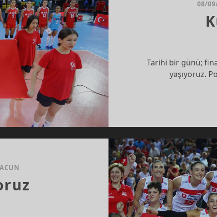
08/09
K
Tarihi bir günü; fin
yaşıyoruz. Po
 ACUN
oruz