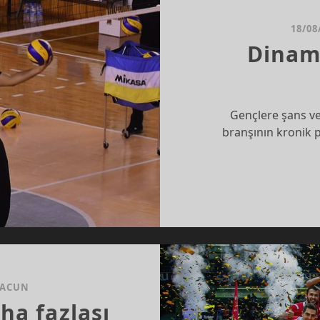
18/08
Dinami
Gençlere şans ve
branşının kronik 
 ACUN
ha fazlası