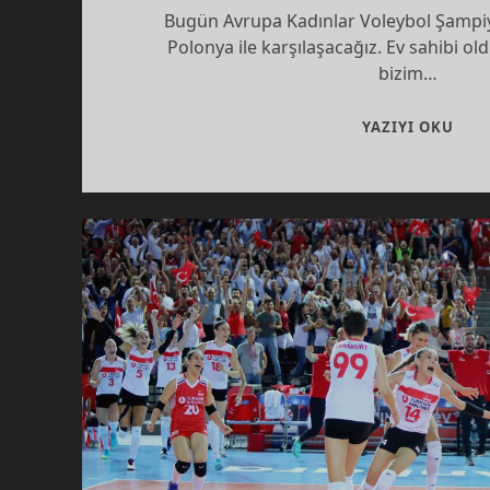
Bugün Avrupa Kadınlar Voleybol Şampiyo
Polonya ile karşılaşacağız. Ev sahibi 
bizim…
FIN
YAZIYI OKU
YÜR