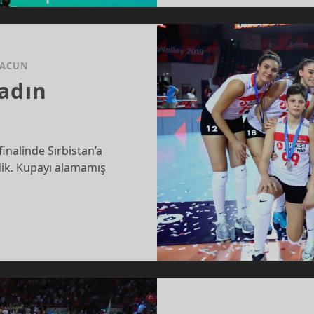
 ACUN
kadın
inalinde Sırbistan’a
ik. Kupayı alamamış
…
A
IN