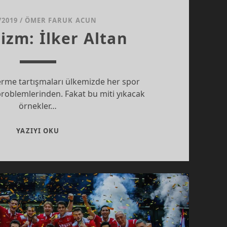
/2019
/
ÖMER FARUK ACUN
zm: İlker Altan
rme tartışmaları ülkemizde her spor
problemlerinden. Fakat bu miti yıkacak
örnekler…
DINAMIZM:
YAZIYI OKU
İLKER
ALTAN