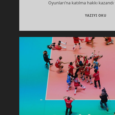
Oyunları’na katılma hakkı kazandı
TOK
YAZIYI OKU
BILE
VE
KAD
ŞID