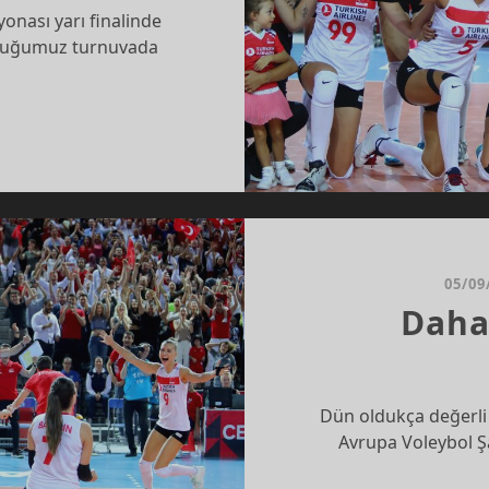
nası yarı finalinde
olduğumuz turnuvada
ALE
ÜYORUZ
05/09
Daha
Dün oldukça değerli v
Avrupa Voleybol Ş