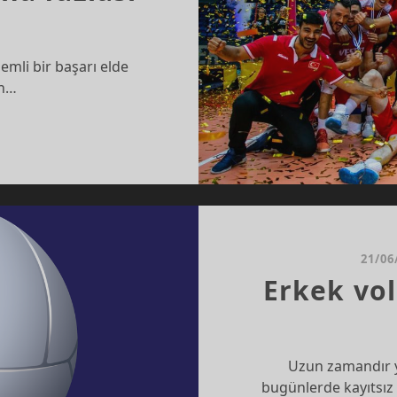
emli bir başarı elde
ın…
PIYONLUK
A
LASI
21/06
Erkek vo
Uzun zamandır 
bugünlerde kayıtsız