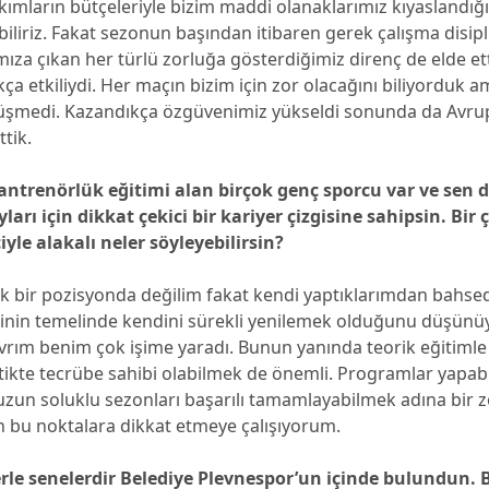
akımların bütçeleriyle bizim maddi olanaklarımız kıyaslandığ
biliriz. Fakat sezonun başından itibaren gerek çalışma disipl
ıza çıkan her türlü zorluğa gösterdiğimiz direnç de elde et
ça etkiliydi. Her maçın bizim için zor olacağını biliyorduk
üşmedi. Kazandıkça özgüvenimiz yükseldi sonunda da Avru
ttik.
antrenörlük eğitimi alan birçok genç sporcu var ve sen 
arı için dikkat çekici bir kariyer çizgisine sahipsin. Bir ç
yle alakalı neler söyleyebilirsin?
k bir pozisyonda değilim fakat kendi yaptıklarımdan bahsed
şinin temelinde kendini sürekli yenilemek olduğunu düşün
avrım benim çok işime yaradı. Bunun yanında teorik eğitiml
tikte tecrübe sahibi olabilmek de önemli. Programlar yapab
uzun soluklu sezonları başarılı tamamlayabilmek adına bir z
n bu noktalara dikkat etmeye çalışıyorum.
erle senelerdir Belediye Plevnespor’un içinde bulundun. 