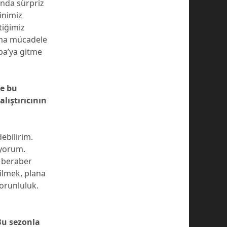
ında sürpriz
inimiz
tiğimiz
 ama mücadele
pa’ya gitme
de bu
alıştırıcının
ebilirim.
üyorum.
e beraber
ilmek, plana
orunluluk.
Bu sezonla