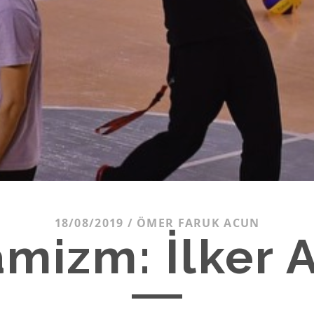
18/08/2019
/
ÖMER FARUK ACUN
mizm: İlker 