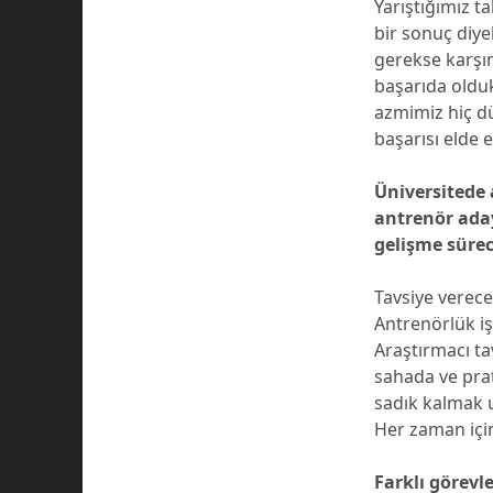
Yarıştığımız t
bir sonuç diye
gerekse karşım
başarıda olduk
azmimiz hiç d
başarısı elde e
Üniversitede 
antrenör adayl
gelişme süreci
Tavsiye verece
Antrenörlük i
Araştırmacı t
sahada ve pra
sadık kalmak 
Her zaman içi
Farklı görevl