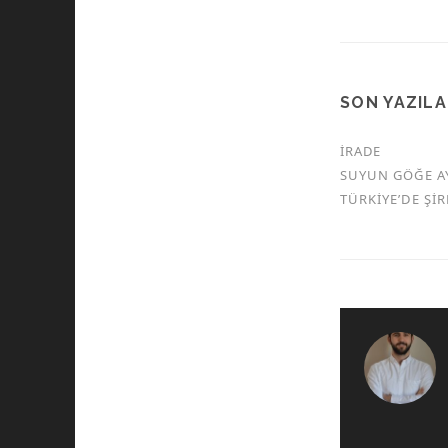
SON YAZIL
İRADE
SUYUN GÖĞE A
TÜRKİYE’DE Şİ