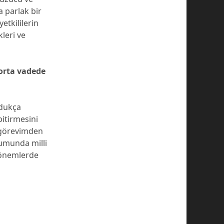
a parlak bir
etkililerin
leri ve
 orta vadede
ldukça
bitirmesini
 görevimden
rumunda milli
dönemlerde