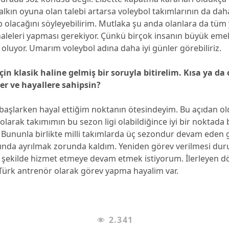
halkın oyuna olan talebi artarsa voleybol takımlarının da dah
 olacağını söyleyebilirim. Mutlaka şu anda olanlara da tüm y
aleleri yapması gerekiyor. Çünkü birçok insanın büyük emek
oluyor. Umarım voleybol adına daha iyi günler görebiliriz.
çin klasik haline gelmiş bir soruyla bitirelim. Kısa ya da
ler ve hayallere sahipsin?
başlarken hayal ettiğim noktanın ötesindeyim. Bu açıdan o
olarak takımımın bu sezon ligi olabildiğince iyi bir noktada 
 Bununla birlikte milli takımlarda üç sezondur devam eden
sında ayrılmak zorunda kaldım. Yeniden görev verilmesi du
i şekilde hizmet etmeye devam etmek istiyorum. İlerleyen 
 Türk antrenör olarak görev yapma hayalim var.
2.341