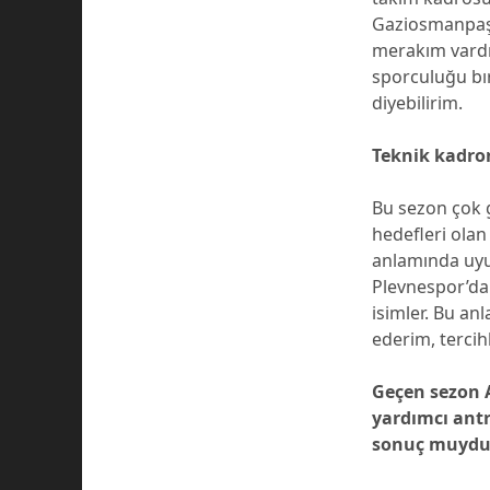
Gaziosmanpaşa 
merakım vardı
sporculuğu bı
diyebilirim.
Teknik kadron
Bu sezon çok 
hedefleri olan
anlamında uyum
Plevnespor’da
isimler. Bu a
ederim, tercih
Geçen sezon A
yardımcı antr
sonuç muydu y