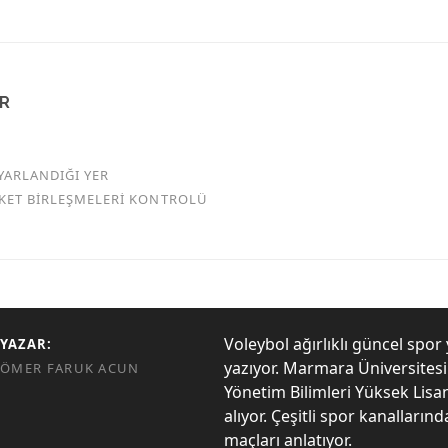
AR
YARLANDIĞI YER
RKET BİRLEŞMELERİ KONTROLÜ
Voleybol ağırlıklı güncel spor 
YAZAR:
yazıyor. Marmara Üniversites
ÖMER FARUK ACUN
Yönetim Bilimleri Yüksek Lisa
alıyor. Çeşitli spor kanalların
maçları anlatıyor.