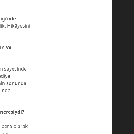
Ligi’nde
k. Hikâyesini,
ın ve
im sayesinde
ediye
enin sonunda
sında
 neresiydi?
Libero olarak
n de