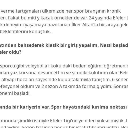
 verme tartışmaları ülkemizde her spor branşının kronik
n. Fakat bu miti yıkacak örnekler de var. 24 yaşında Efeler 
 deneyimi yaşamaya hazırlanan İlker Altan’la bir araya geldi
 beklentilerini konuştuk.
tından bahsederek klasik bir giriş yapalım. Nasıl başlad
ler oldu?
 sporcu gibi voleybolla ilkokuldaki beden eğitimi öğretmen
ından yaz kursuna devam ettim ve şimdiki kulübüm olan Bel
altyapı hocaları sayesinde kulüp takımıyla tanıştım. 6 sen
ofesyonel oldum ve 2 sezon A takımda forma giydim. Sonra
önemi başladı.
ışında bir kariyerin var. Spor hayatındaki kırılma noktası
nunda şimdiki ismiyle Efeler Ligi’ne yeniden yükselmiştik. 
ndaydım. Sezon başında henüz bir istatistikçimiz yoktu. Be