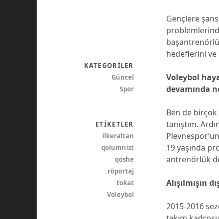
Gençlere şans
problemlerinde
başantrenörlük
hedeflerini ve
KATEGORILER
Voleybol haya
Güncel
devamında ne
Spor
Ben de birçok
tanıştım. Ard
ETIKETLER
Plevnespor’un 
ilkeraltan
19 yaşında pr
qolumnist
antrenörlük d
qoshe
röportaj
Alışılmışın d
tokat
Voleybol
2015-2016 sezo
takım kadrosu