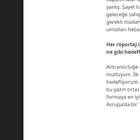
yanlış. Şayet 
geleceğe sahip
gerekli müdah
umutları heba 
Her röportaj i
ne gibi hedef
Antrenörlüğe 
mutluyum. İlk 
hedefliyorum.
bu yazın orta
formaya en iy
Avrupa’da bir