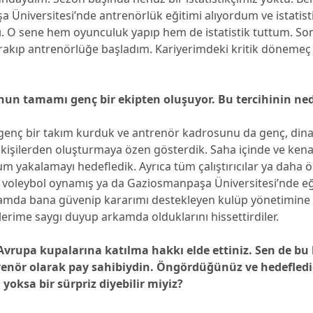
Üniversitesi’nde antrenörlük eğitimi alıyordum ve istatisti
. O sene hem oyunculuk yapıp hem de istatistik tuttum. So
rakıp antrenörlüğe başladım. Kariyerimdeki kritik döneme
un tamamı genç bir ekipten oluşuyor. Bu tercihinin ned
genç bir takım kurduk ve antrenör kadrosunu da genç, din
 kişilerden oluşturmaya özen gösterdik. Saha içinde ve kena
 yakalamayı hedefledik. Ayrıca tüm çalıştırıcılar ya daha 
 voleybol oynamış ya da Gaziosmanpaşa Üniversitesi’nde eğ
nlamda bana güvenip kararımı destekleyen kulüp yönetimine
lerime saygı duyup arkamda olduklarını hissettirdiler.
vrupa kupalarına katılma hakkı elde ettiniz. Sen de bu
enör olarak pay sahibiydin. Öngördüğünüz ve hedeflediğ
oksa bir sürpriz diyebilir miyiz?