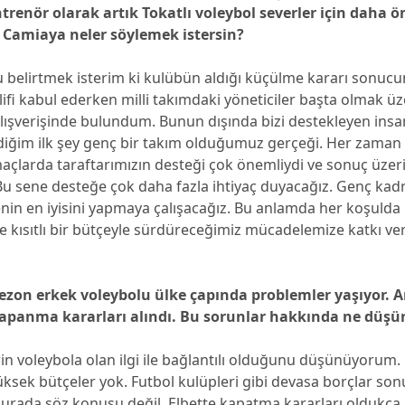
ntrenör olarak artık Tokatlı voleybol severler için daha ö
Camiaya neler söylemek istersin?
u belirtmek isterim ki kulübün aldığı küçülme kararı sonuc
klifi kabul ederken milli takımdaki yöneticiler başta olmak ü
alışverişinde bulundum. Bunun dışında bizi destekleyen insa
diğim ilk şey genç bir takım olduğumuz gerçeği. Her zaman
açlarda taraftarımızın desteği çok önemliydi ve sonuç üzer
. Bu sene desteğe çok daha fazla ihtiyaç duyacağız. Genç ka
nin en iyisini yapmaya çalışacağız. Bu anlamda her koşulda 
e kısıtlı bir bütçeyle sürdüreceğimiz mücadelemize katkı ver
sezon erkek voleybolu ülke çapında problemler yaşıyor. A
apanma kararları alındı. Bu sorunlar hakkında ne düş
in voleybola olan ilgi ile bağlantılı olduğunu düşünüyorum
ksek bütçeler yok. Futbol kulüpleri gibi devasa borçlar so
burada söz konusu değil. Elbette kapatma kararları oldukça