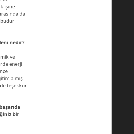
k işine
nrasında da
ç budur
eni nedir?
amik ve
rda enerji
önce
itim almış
 de teşekkür
 başarıda
iniz bir