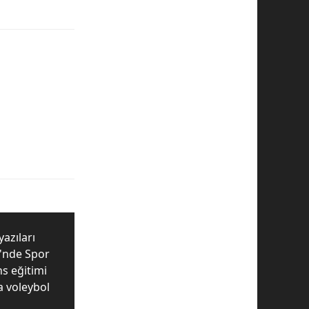
yazıları
i'nde Spor
ns eğitimi
da voleybol