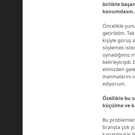
birlikte başa
konumdasın. 
Öncelikle şun
getirildim. Te
kişiyle görüş 
söylemek iste
oynadığımız m
belirleyiciydi
elimizden gele
inanmalarını v
ediyorum.
Özellikle bu 
küçülme ve k
Bu problemler
branşta çok yü
kapatılmalar 