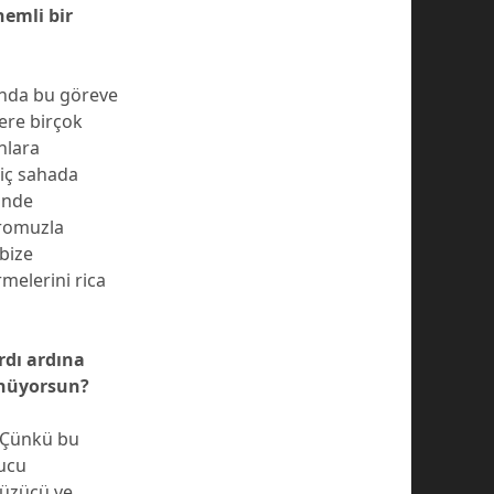
nemli bir
unda bu göreve
zere birçok
nlara
 iç sahada
inde
dromuzla
bize
melerini rica
rdı ardına
ünüyorsun?
. Çünkü bu
nucu
 üzücü ve