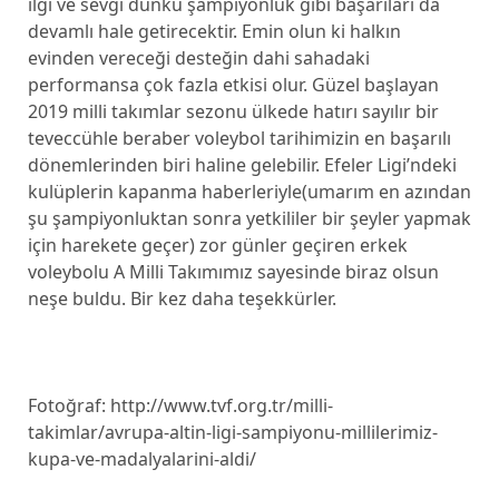
ilgi ve sevgi dünkü şampiyonluk gibi başarıları da
devamlı hale getirecektir. Emin olun ki halkın
evinden vereceği desteğin dahi sahadaki
performansa çok fazla etkisi olur. Güzel başlayan
2019 milli takımlar sezonu ülkede hatırı sayılır bir
teveccühle beraber voleybol tarihimizin en başarılı
dönemlerinden biri haline gelebilir. Efeler Ligi’ndeki
kulüplerin kapanma haberleriyle(umarım en azından
şu şampiyonluktan sonra yetkililer bir şeyler yapmak
için harekete geçer) zor günler geçiren erkek
voleybolu A Milli Takımımız sayesinde biraz olsun
neşe buldu. Bir kez daha teşekkürler.
Fotoğraf: http://www.tvf.org.tr/milli-
takimlar/avrupa-altin-ligi-sampiyonu-millilerimiz-
kupa-ve-madalyalarini-aldi/