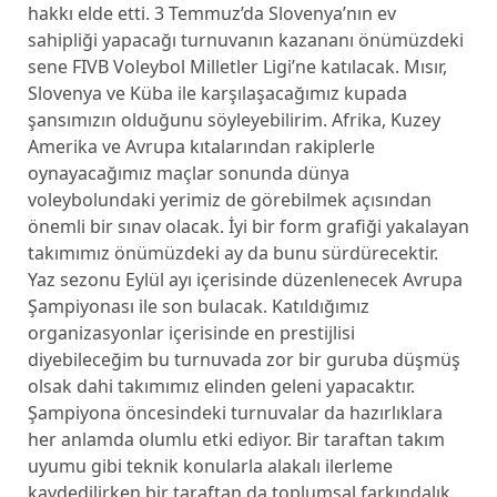
hakkı elde etti. 3 Temmuz’da Slovenya’nın ev
sahipliği yapacağı turnuvanın kazananı önümüzdeki
sene FIVB Voleybol Milletler Ligi’ne katılacak. Mısır,
Slovenya ve Küba ile karşılaşacağımız kupada
şansımızın olduğunu söyleyebilirim. Afrika, Kuzey
Amerika ve Avrupa kıtalarından rakiplerle
oynayacağımız maçlar sonunda dünya
voleybolundaki yerimiz de görebilmek açısından
önemli bir sınav olacak. İyi bir form grafiği yakalayan
takımımız önümüzdeki ay da bunu sürdürecektir.
Yaz sezonu Eylül ayı içerisinde düzenlenecek Avrupa
Şampiyonası ile son bulacak. Katıldığımız
organizasyonlar içerisinde en prestijlisi
diyebileceğim bu turnuvada zor bir guruba düşmüş
olsak dahi takımımız elinden geleni yapacaktır.
Şampiyona öncesindeki turnuvalar da hazırlıklara
her anlamda olumlu etki ediyor. Bir taraftan takım
uyumu gibi teknik konularla alakalı ilerleme
kaydedilirken bir taraftan da toplumsal farkındalık