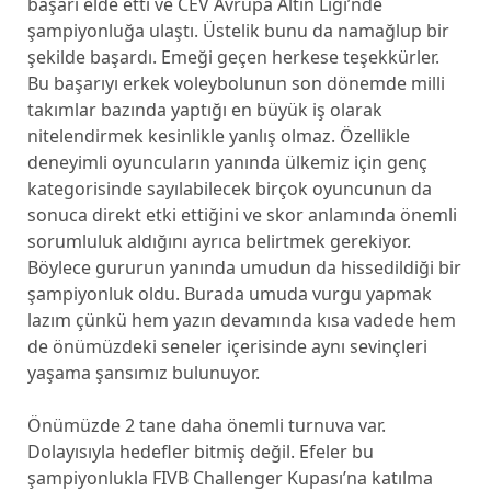
başarı elde etti ve CEV Avrupa Altın Ligi’nde
şampiyonluğa ulaştı. Üstelik bunu da namağlup bir
şekilde başardı. Emeği geçen herkese teşekkürler.
Bu başarıyı erkek voleybolunun son dönemde milli
takımlar bazında yaptığı en büyük iş olarak
nitelendirmek kesinlikle yanlış olmaz. Özellikle
deneyimli oyuncuların yanında ülkemiz için genç
kategorisinde sayılabilecek birçok oyuncunun da
sonuca direkt etki ettiğini ve skor anlamında önemli
sorumluluk aldığını ayrıca belirtmek gerekiyor.
Böylece gururun yanında umudun da hissedildiği bir
şampiyonluk oldu. Burada umuda vurgu yapmak
lazım çünkü hem yazın devamında kısa vadede hem
de önümüzdeki seneler içerisinde aynı sevinçleri
yaşama şansımız bulunuyor.
Önümüzde 2 tane daha önemli turnuva var.
Dolayısıyla hedefler bitmiş değil. Efeler bu
şampiyonlukla FIVB Challenger Kupası’na katılma