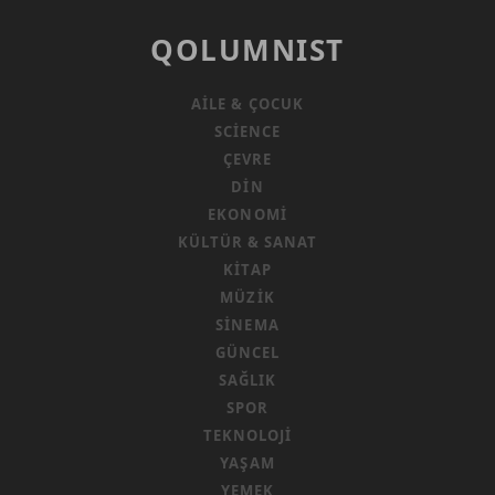
QOLUMNIST
AILE & ÇOCUK
SCIENCE
ÇEVRE
DIN
EKONOMI
KÜLTÜR & SANAT
KITAP
MÜZIK
SINEMA
GÜNCEL
SAĞLIK
SPOR
TEKNOLOJI
YAŞAM
YEMEK