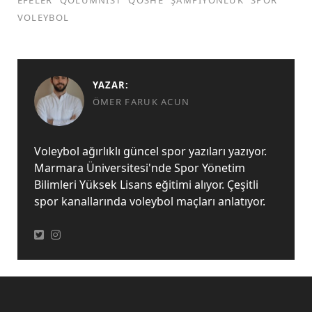
EFELER
QOLUMNIST
QOSHE
ŞAMPIYONLUK
SPOR
VOLEYBOL
YAZAR:
ÖMER FARUK ACUN
Voleybol ağırlıklı güncel spor yazıları yazıyor.
Marmara Üniversitesi'nde Spor Yönetim
Bilimleri Yüksek Lisans eğitimi alıyor. Çeşitli
spor kanallarında voleybol maçları anlatıyor.