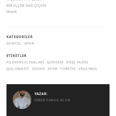
BIR ELÇIM DAĞ ÇIÇEĞI
İRADE
KATEGORILER
GÜNCEL
SPOR
ETIKETLER
FILENINSULTANLARI
GÜNDEM
KÖŞE YAZISI
QOLUMNIST
QOSHE
SPOR
TÜRKIYE
VOLEYBOL
YAZAR:
ÖMER FARUK ACUN