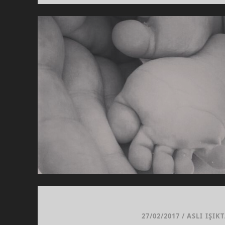
RAM
27/02/2017
/
ASLI IŞIK