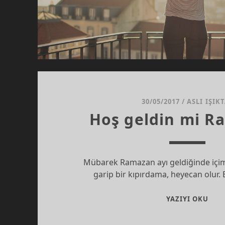
30/05/2017
/
ASLI IŞIK
Hoş geldin mi R
Mübarek Ramazan ayı geldiğinde içim
garip bir kıpırdama, heyecan olur
HOŞ
YAZIYI OKU
GEL
MI