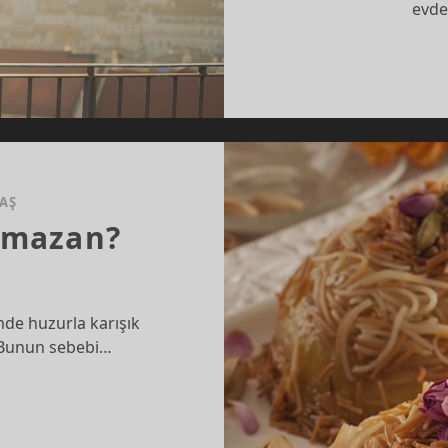
evde
TAŞ
amazan?
de huzurla karışık
. Bunun sebebi…
DIN