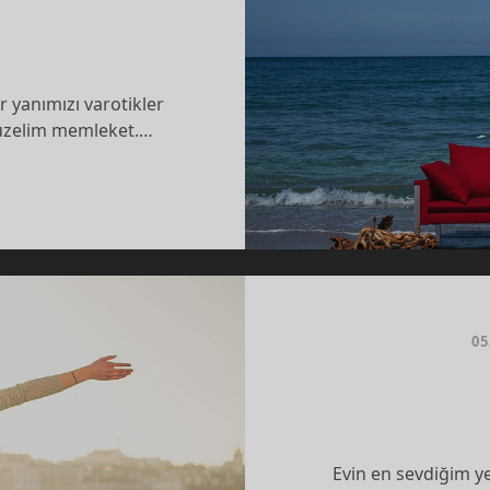
 yanımızı varotikler
 güzelim memleket.…
OTIK…
05
Evin en sevdiğim ye