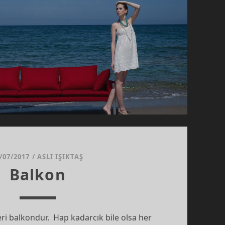
/07/2017
/
ASLI IŞIKTAŞ
Balkon
ri balkondur. Hap kadarcık bile olsa her