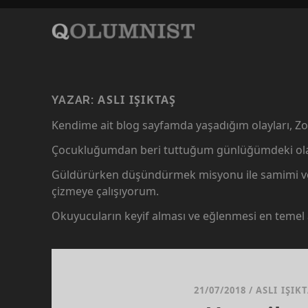
ASLI IŞIKTAŞ
YAZAR:
Kendime ait blog sayfamda yaşadığım olayları, Z
Çocukluğumdan beri tuttuğum günlüğümdeki olayları
Güldürürken düşündürmek misyonu ile samimi ve a
çizmeye çalışıyorum.
Okuyucuların keyif alması ve eğlenmesi en temel
21/07/2018
/
ASLI IŞIK