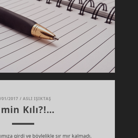
/01/2017
/
ASLI IŞIKTAŞ
imin Kılı?!…
mıza girdi ve böylelikle sır mır kalmadı.