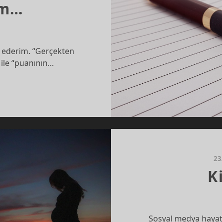
ım…
r ederim. “Gerçekten
 ile “puanının…
EN
TIM…
23
K
Sosyal medya hayatı