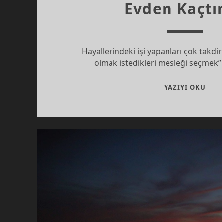
Evden Kaçt
Hayallerindeki işi yapanları çok takdi
olmak istedikleri mesleği seçmek”
EVD
YAZIYI OKU
KAÇ