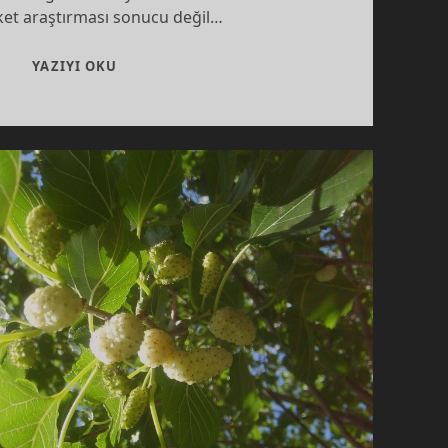
ket araştırması sonucu değil…
KIMIN
YAZIYI OKU
KILI?!…