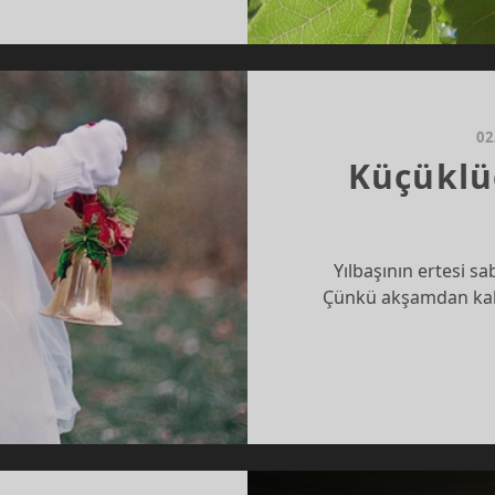
CI…
02
Küçüklü
Yılbaşının ertesi s
Çünkü akşamdan kala