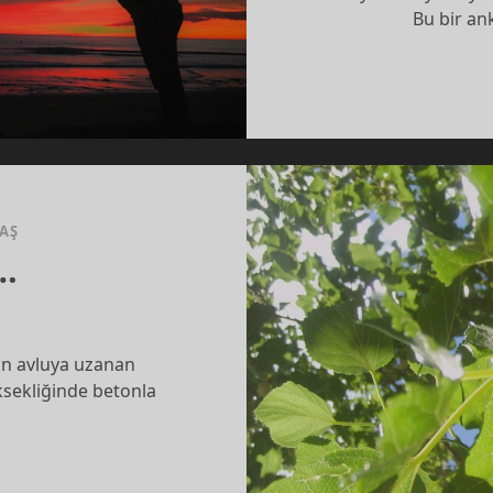
Bu bir an
TAŞ
…
in avluya uzanan
ksekliğinde betonla