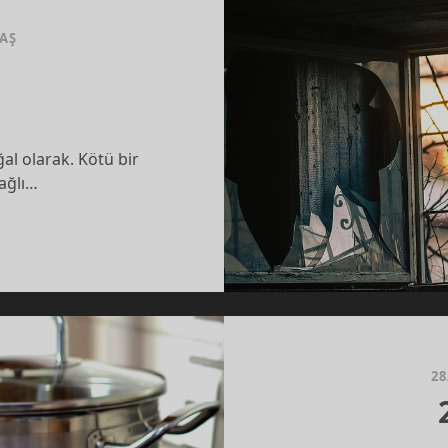
TAŞ
al olarak. Kötü bir
bağlı…
SIZ
28