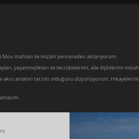
oi Mou mahlası ile mizahi pencereden aktarıyorum.
, yaşanmışlıkları ve tecrübelerimi, aile ilişkilerimi mizah
kıcı anlatım tarzım olduğunu düşünüyorum. Hikayelerimde "A
 amacım.
TAŞ