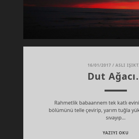
16/01/2017
/
ASLI IŞIK
Dut Ağacı
Rahmetlik babaannem tek katlı evin
bölümünü telle çevirip, yarım tuğla yü
sıvayıp…
DUT
YAZIYI OKU