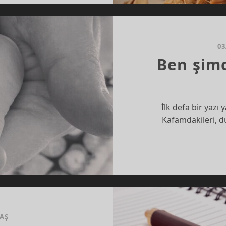
AZAN?
03
Ben şim
İlk defa bir yazı
Kafamdakileri, 
TAŞ