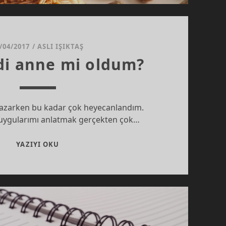
/04/2017
/
ASLI IŞIKTAŞ
di anne mi oldum?
 yazarken bu kadar çok heyecanlandım.
duygularımı anlatmak gerçekten çok…
BEN
YAZIYI OKU
ŞIMDI
ANNE
MI
OLDUM?