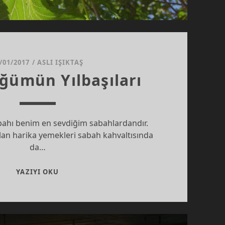
/01/2017
/
ASLI IŞIKTAŞ
ğümün Yılbaşıları
abahı benim en sevdiğim sabahlardandır.
n harika yemekleri sabah kahvaltısında
da…
KÜÇÜKLÜĞÜMÜN
YAZIYI OKU
YILBAŞILARI