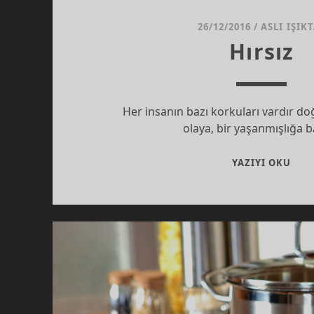
26/12/2016
/
ASLI IŞIK
Hırsız
Her insanın bazı korkuları vardır doğ
olaya, bir yaşanmışlığa 
HIR
YAZIYI OKU