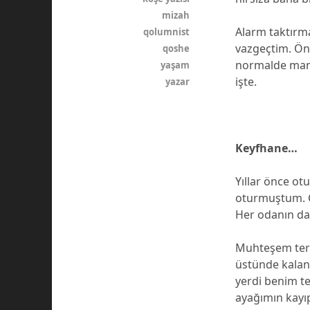
mizah
Alarm taktırm
qolumnist
vazgeçtim. Ön
qoshe
normalde mang
yaşam
işte.
yazar
Keyfhane…
Yıllar önce ot
oturmuştum. Ç
Her odanın da
Muhteşem tera
üstünde kalan
yerdi benim te
ayağımın kayı