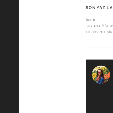
SON YAZIL
İRADE
SUYUN GÖĞE A
TÜRKİYE’DE Şİ