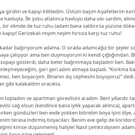
 girdim ve kapıyı kilitledim. Üstüm başım kıyafetlerim kor
e havluyla. İlk şoku atlatınca havluyu daha sıkı sardım, elim
m, bir elimde de tuz ruhu (adam bana saldırırsa yüzüne dök
 kapıyı! Gerizekalı mıyım neyim hırsıza karşı tuz ruhu!
ı kadar bağırıyorum adama. O sırada adamcağız bir şeyler s
maya çalışıyor ama ben duymuyorum ki kendi çığlığımdan. B
lı sopayı gösterdi, daha beter bağrınmaya başladım ben. Bak
nleşmeyeceğim, geri geri adım atmaya başladı. “Korkma 
lmez, ben boyacıyım. Binanın dış cephesini boyuyoruz” dedi
n gibi kalakaldım oracıkta.
 topladım ve apartman görevlisini aradım. Beni yıllardır ta
lisi sağ olsun (kendince bana iyilik yapacak aklınca), apar
rken gündüzleri ben evde yokken bitirelim boya işini diye,
enim terasa indirmiş boyacıları. Benim eve gelip de korido
eğimi kimse düşünmemiş haliyle! Nasıl çemkirdiysem adam
nın boya işine gelemedi.