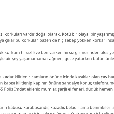
zı korkuları vardır doğal olarak. Kötü bir olaya, bir yaşanmış
ya çıkar bu korkular, bazen de hiç sebep yokken korkar insa
k korkum hırsız! Eve ben varken hırsız girmesinden ölesiy
yle bir şey yaşamamama rağmen, gece yatarken bütün önl
kadar kilitlenir, camların önüne içinde kaşıklar olan çay bard
n kapısı kilitlenip kapının önüne sandalye konur, telefonu
 Polis İmdat eklenir, mumlar, şarjlı el feneri, düdük hemen 
rın kâbusu karabasandır, kazadır, beladır ama benimkiler i
ir şey yapmaması için yalvardığımdır. Korkuyorum işte elimd