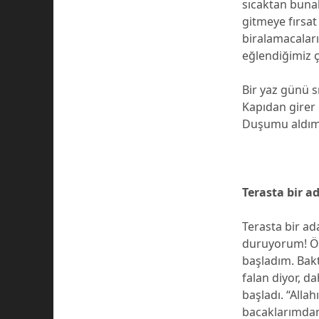
sıcaktan buna
gitmeye fırsa
biralamacaları
eğlendiğimiz ç
Bir yaz günü s
Kapıdan girer
Duşumu aldım,
Terasta bir 
Terasta bir ad
duruyorum! Ön
başladım. Bakt
falan diyor, 
başladı. “Alla
bacaklarımdan 