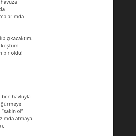
e havuza
nda
lamalarımda
lıp çıkacaktım.
 koştum.
 bir oldu!
a ben havluyla
böğürmeye
“sakin ol”
ğazımda atmaya
n,