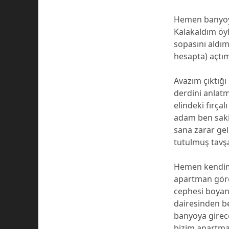
Hemen banyoya
Kalakaldım öyl
sopasını aldı
hesapta) açtım
Avazım çıktığ
derdini anlat
elindeki fırça
adam ben saki
sana zarar ge
tutulmuş tavşa
Hemen kendimi
apartman görev
cephesi boyanı
dairesinden b
banyoya girec
bizim apartma