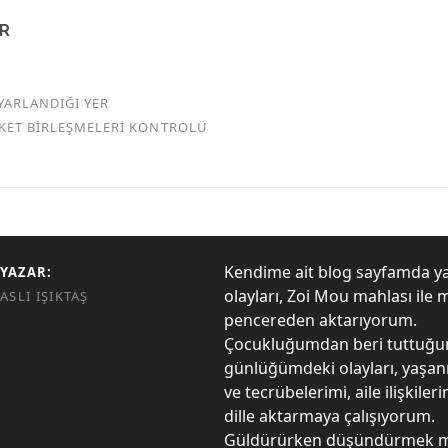
AR
YARLANDIĞI YER
RKET BİRLEŞMELERİ KONTROLÜ
Kendime ait blog sayfamda y
YAZAR:
olayları, Zoi Mou mahlası ile 
ASLI IŞIKTAŞ
pencereden aktarıyorum.
Çocukluğumdan beri tuttuğ
günlüğümdeki olayları, yaşanm
ve tecrübelerimi, aile ilişkiler
dille aktarmaya çalışıyorum.
Güldürürken düşündürmek mi