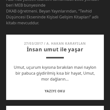
beri MEB bünyesinde
DKAB öğretmeni. Beyan Yayınlarından, “Tevhid
Düşüncesi Ekseninde Kişisel Gelişim Kitapları” adlı
kitabı mevcuddur.
27/03/2017
/
A. HAKAN KARAYILAN
İnsan umut ile yaşar
Umut, uçurum kıyısına bırakılan mavi naylon
bir pabuca giydirilmiş kısa bir hayat, Umut,
mor dağların…
İNSAN
YAZIYI OKU
UMUT
ILE
YAŞAR