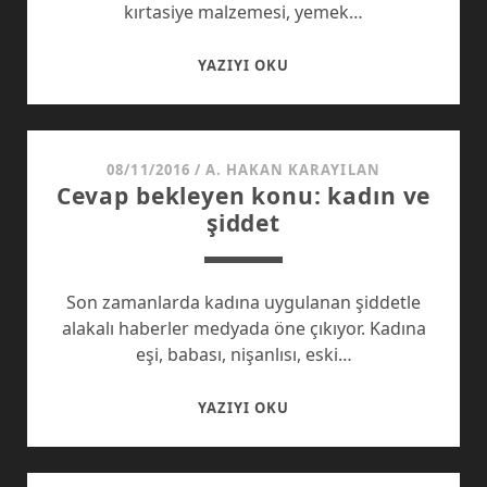
kırtasiye malzemesi, yemek…
EĞITIM
YAZIYI OKU
SISTEMININ
TEMEL
SORUNLARI
SIZCE
08/11/2016
/
A. HAKAN KARAYILAN
Cevap bekleyen konu: kadın ve
NE?
şiddet
Son zamanlarda kadına uygulanan şiddetle
alakalı haberler medyada öne çıkıyor. Kadına
eşi, babası, nişanlısı, eski…
CEVAP
YAZIYI OKU
BEKLEYEN
KONU:
KADIN