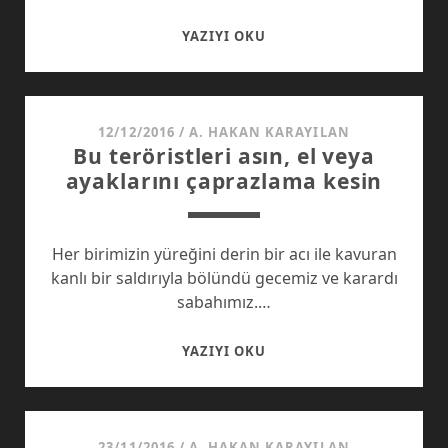
GENÇLIĞIN
YAZIYI OKU
YANKISIZ
ÇIĞLIĞI
12/12/2016
/
A. HAKAN KARAYILAN
Bu teröristleri asın, el veya
ayaklarını çaprazlama kesin
Her birimizin yüreğini derin bir acı ile kavuran
kanlı bir saldırıyla bölündü gecemiz ve karardı
sabahımız.…
BU
YAZIYI OKU
TERÖRISTLERI
ASIN,
EL
VEYA
23/11/2016
/
A. HAKAN KARAYILAN