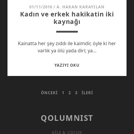
VE
01/11/2016
/
A. HAKAN KARAYILAN
Kadın ve erkek hakikatin iki
ŞIDDET
kaynağı
Kainatta her şey zıddı ile kaimdir, öyle ki her
varlık ya ölü yada diri; ya…
KADIN
YAZIYI OKU
VE
ERKEK
HAKIKATIN
YAZI
ÖNCEKI
1
2
3
İLERI
IKI
KAYNAĞI
SAYFALAMASI
QOLUMNIST
AILE & ÇOCUK