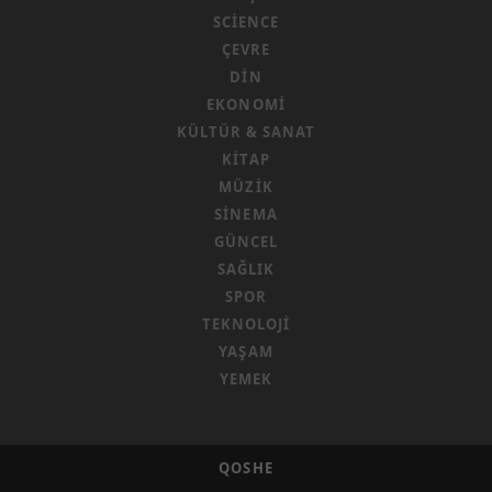
SCIENCE
ÇEVRE
DIN
EKONOMI
KÜLTÜR & SANAT
KITAP
MÜZIK
SINEMA
GÜNCEL
SAĞLIK
SPOR
TEKNOLOJI
YAŞAM
YEMEK
QOSHE