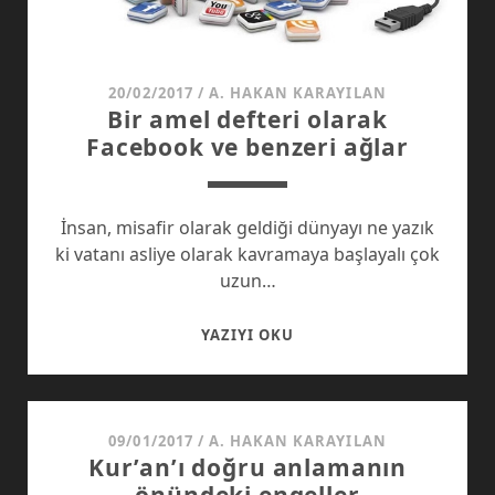
20/02/2017
/
A. HAKAN KARAYILAN
Bir amel defteri olarak
Facebook ve benzeri ağlar
İnsan, misafir olarak geldiği dünyayı ne yazık
ki vatanı asliye olarak kavramaya başlayalı çok
uzun…
BIR
YAZIYI OKU
AMEL
DEFTERI
OLARAK
FACEBOOK
09/01/2017
/
A. HAKAN KARAYILAN
Kur’an’ı doğru anlamanın
VE
BENZERI