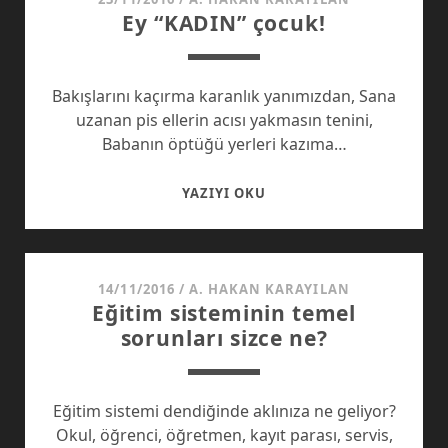
Ey “KADIN” çocuk!
AYAKLARINI
ÇAPRAZLAMA
KESIN
Bakışlarını kaçırma karanlık yanımızdan, Sana
uzanan pis ellerin acısı yakmasın tenini,
Babanın öptüğü yerleri kazıma…
EY
YAZIYI OKU
“KADIN”
ÇOCUK!
14/11/2016
/
A. HAKAN KARAYILAN
Eğitim sisteminin temel
sorunları sizce ne?
Eğitim sistemi dendiğinde aklınıza ne geliyor?
Okul, öğrenci, öğretmen, kayıt parası, servis,