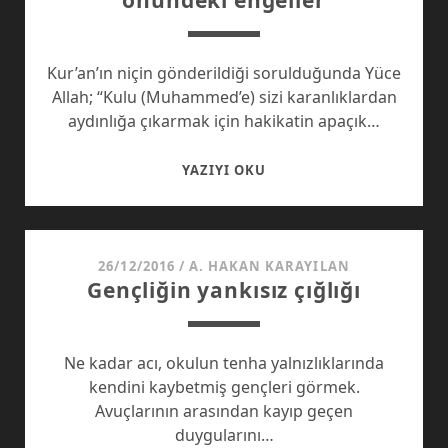
önündeki engeller
AĞLAR
Kur’an’ın niçin gönderildiği sorulduğunda Yüce
Allah; “Kulu (Muhammed’e) sizi karanlıklardan
aydınlığa çıkarmak için hakikatin apaçık…
KUR’AN’I
YAZIYI OKU
DOĞRU
ANLAMANIN
ÖNÜNDEKI
ENGELLER
26/12/2016
/
A. HAKAN KARAYILAN
Gençliğin yankısız çığlığı
Ne kadar acı, okulun tenha yalnızlıklarında
kendini kaybetmiş gençleri görmek.
Avuçlarının arasından kayıp geçen
duygularını…