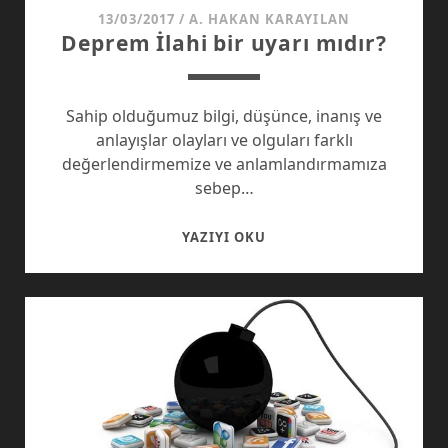
13/03/2017
/
A. HAKAN KARAYILAN
Deprem İlahi bir uyarı mıdır?
Sahip olduğumuz bilgi, düşünce, inanış ve
anlayışlar olayları ve olguları farklı
değerlendirmemize ve anlamlandırmamıza
sebep…
DEPREM
YAZIYI OKU
İLAHI
BIR
UYARI
MIDIR?