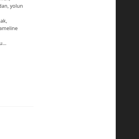
dan, yolun
ak,
 ameline
lu…