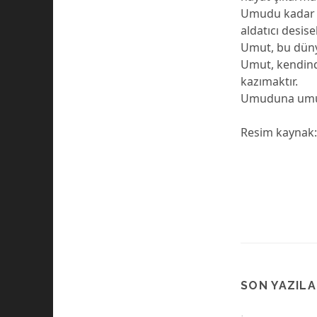
Umudu kadar i
aldatıcı desis
Umut, bu düny
Umut, kendind
kazımaktır.
Umuduna umut
Resim kaynak
SON YAZIL