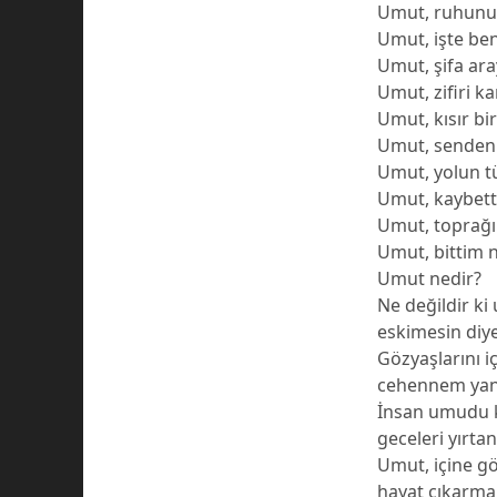
Umut, ruhunu 
Umut, işte be
Umut, şifa ara
Umut, zifiri k
Umut, kısır b
Umut, senden
Umut, yolun t
Umut, kaybetti
Umut, toprağın
Umut, bittim n
Umut nedir?
Ne değildir ki
eskimesin diy
Gözyaşlarını i
cehennem yang
İnsan umudu k
geceleri yırtan
Umut, içine g
hayat çıkarma