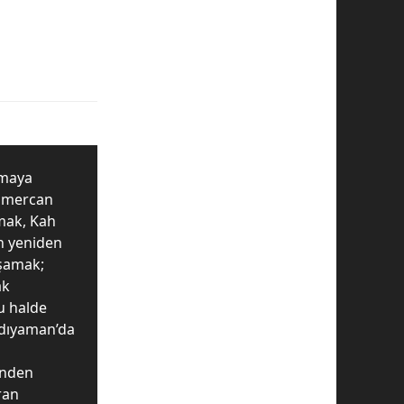
 maya
i mercan
kmak, Kah
n yeniden
şamak;
ak
u halde
 Adıyaman’da
i’nden
ran