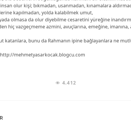
nsan olur kişi; bıkmadan, usanmadan, kınamalara aldırma
elerine kapılmadan, yolda kalabilmek umut,
ada olmasa da olur diyebilme cesaretini yüreğine inandırm
en hiç vazgeçmeme azmini, avuçlarına, emeğine, imanına,
 katanlara, bunu da Rahmanın ipine bağlayanlara ne mut
:http://mehmetyasarkocak.blogcu.com
4.412
AR