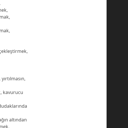
,
mek,
amak,
rmak,
çekleştirmek,
 yırtılmasın,
k, kavurucu
 dudaklarında
ağın altından
tmek,