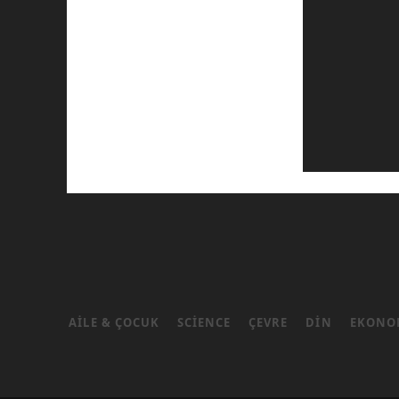
AILE & ÇOCUK
SCIENCE
ÇEVRE
DIN
EKONO