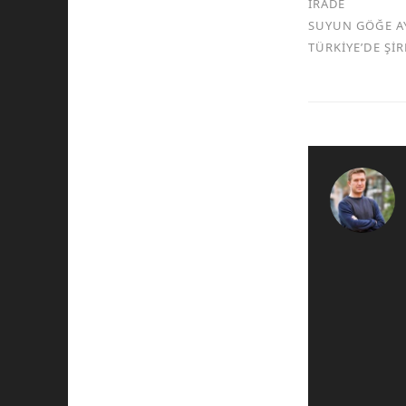
İRADE
SUYUN GÖĞE A
TÜRKİYE’DE Şİ