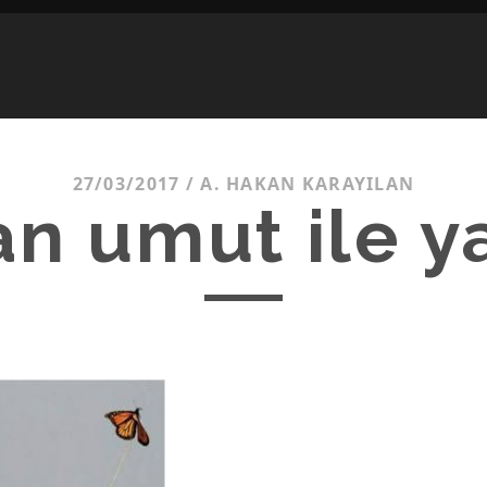
27/03/2017
/
A. HAKAN KARAYILAN
an umut ile y