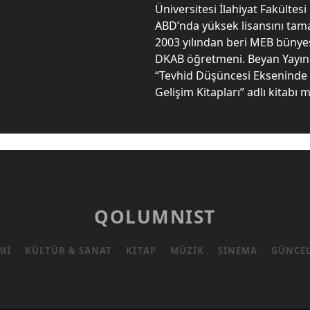
Üniversitesi İlahiyat Fakültes
ABD’nda yüksek lisansını tam
2003 yılından beri MEB bünye
DKAB öğretmeni. Beyan Yayın
“Tevhid Düşüncesi Ekseninde 
Gelişim Kitapları” adlı kitabı
QOLUMNIST
MI
KÜLTÜR & SANAT
KITAP
MÜZIK
SINEMA
GÜNCE