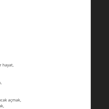
r hayat,
,
ucak açmak,
ak,