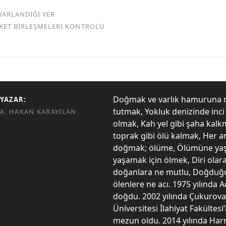
YARLANDIĞI YER
RKET BİRLEŞMELERİ KONTROLÜ
Doğmak ve varlık hamuruna
YAZAR:
tutmak, Yokluk denizinde inc
A. HAKAN KARAYILAN
olmak, Kah yel gibi şaha kal
toprak gibi ölü kalmak, Her a
doğmak; ölüme, Ölümüne ya
yaşamak için ölmek, Diri olar
doğanlara ne mutlu, Doğduğ
ölenlere ne acı. 1975 yılında
doğdu. 2002 yılında Çukurova
Üniversitesi İlahiyat Fakültes
mezun oldu. 2014 yılında Har