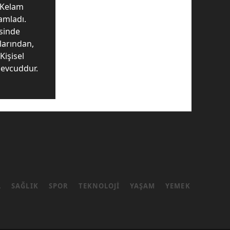
i Kelam
amladı.
sinde
larından,
Kişisel
 mevcuddur.
L
SAĞLIK
SPOR
TEKNOLOJI
YAŞAM
YEMEK