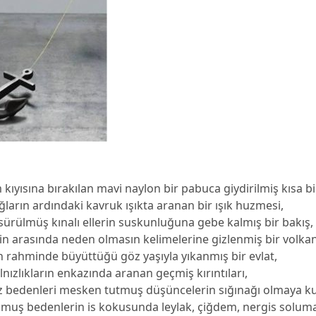
ıyısına bırakılan mavi naylon bir pabuca giydirilmiş kısa bi
arın ardındaki kavruk ışıkta aranan bir ışık huzmesi,
ürülmüş kınalı ellerin suskunluğuna gebe kalmış bir bakış,
in arasında neden olmasın kelimelerine gizlenmiş bir volkan
 rahminde büyüttüğü göz yaşıyla yıkanmış bir evlat,
lnızlıkların enkazında aranan geçmiş kırıntıları,
z bedenleri mesken tutmuş düşüncelerin sığınağı olmaya k
muş bedenlerin is kokusunda leylak, çiğdem, nergis solum