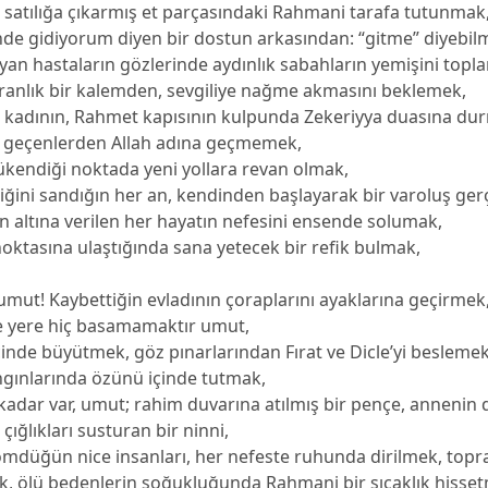
satılığa çıkarmış et parçasındaki Rahmani tarafa tutunmak
nde gidiyorum diyen bir dostun arkasından: “gitme” diyebil
yan hastaların gözlerinde aydınlık sabahların yemişini topl
aranlık bir kalemden, sevgiliye nağme akmasını beklemek,
ir kadının, Rahmet kapısının kulpunda Zekeriyya duasına du
 geçenlerden Allah adına geçmemek,
ükendiği noktada yeni yollara revan olmak,
ğini sandığın her an, kendinden başlayarak bir varoluş ger
 altına verilen her hayatın nefesini ensende solumak,
oktasına ulaştığında sana yetecek bir refik bulmak,
 umut! Kaybettiğin evladının çoraplarını ayaklarına geçirmek,
e yere hiç basamamaktır umut,
çinde büyütmek, göz pınarlarından Fırat ve Dicle’yi besleme
ınlarında özünü içinde tutmak,
adar var, umut; rahim duvarına atılmış bir pençe, annenin
 çığlıkları susturan bir ninni,
ömdüğün nice insanları, her nefeste ruhunda dirilmek, topr
k, ölü bedenlerin soğukluğunda Rahmani bir sıcaklık hisse