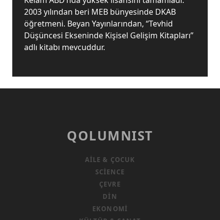
Kelam ABD’nda yüksek lisansını tamamladı.
2003 yılından beri MEB bünyesinde DKAB
öğretmeni. Beyan Yayınlarından, “Tevhid
Düşüncesi Ekseninde Kişisel Gelişim Kitapları”
adlı kitabı mevcuddur.
QOLUMNIST
AILE & ÇOCUK
SCIENCE
ÇEVRE
DIN
EKONOMI