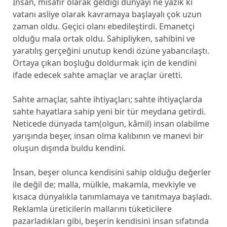
İnsan, misafir olarak geldiği dünyayı ne yazık ki
vatanı asliye olarak kavramaya başlayalı çok uzun
zaman oldu. Geçici olanı ebedileştirdi. Emanetçi
olduğu mala ortak oldu. Sahipliyken, sahibini ve
yaratılış gerçeğini unutup kendi özüne yabancılaştı.
Ortaya çıkan boşluğu doldurmak için de kendini
ifade edecek sahte amaçlar ve araçlar üretti.
Sahte amaçlar, sahte ihtiyaçları; sahte ihtiyaçlarda
sahte hayatlara sahip yeni bir tür meydana getirdi.
Neticede dünyada tam(olgun, kâmil) insan olabilme
yarışında beşer, insan olma kalıbının ve manevi bir
oluşun dışında buldu kendini.
İnsan, beşer olunca kendisini sahip olduğu değerler
ile değil de; malla, mülkle, makamla, mevkiyle ve
kısaca dünyalıkla tanımlamaya ve tanıtmaya başladı.
Reklamla üreticilerin mallarını tüketicilere
pazarladıkları gibi, beşerin kendisini insan sıfatında