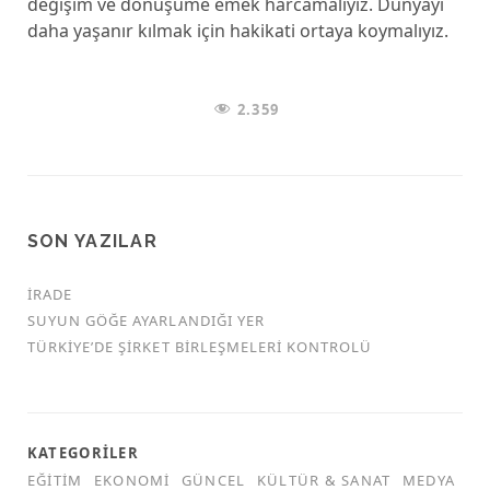
değişim ve dönüşüme emek harcamalıyız. Dünyayı
daha yaşanır kılmak için hakikati ortaya koymalıyız.
2.359
SON YAZILAR
İRADE
SUYUN GÖĞE AYARLANDIĞI YER
TÜRKİYE’DE ŞİRKET BİRLEŞMELERİ KONTROLÜ
KATEGORILER
EĞITIM
EKONOMI
GÜNCEL
KÜLTÜR & SANAT
MEDYA