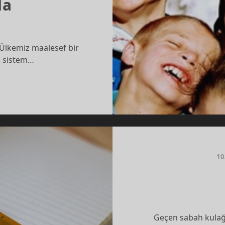
da
 Ülkemiz maalesef bir
k sistem…
G’A
A
10
Geçen sabah kulağı