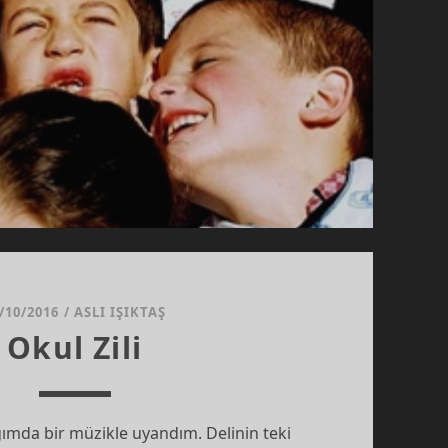
/10/2016
/
ASLI IŞIKTAŞ
Okul Zili
mda bir müzikle uyandım. Delinin teki