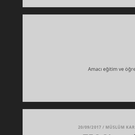
Amacı eğitim ve öğre
20/09/2017
/
MÜSLÜM KA