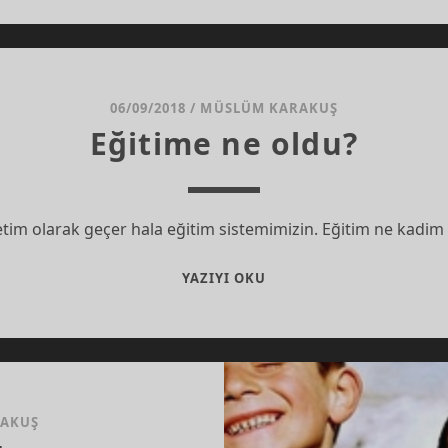
YOKTUR
GÖRÜLMEMİŞ
YÜREK
VARDIR
06/09/2018
/
MÜSLÜM KARAKUŞ
Eğitime ne oldu?
tim olarak geçer hala eğitim sistemimizin. Eğitim ne kadim 
EĞITIME
YAZIYI OKU
NE
OLDU?
RAKUŞ