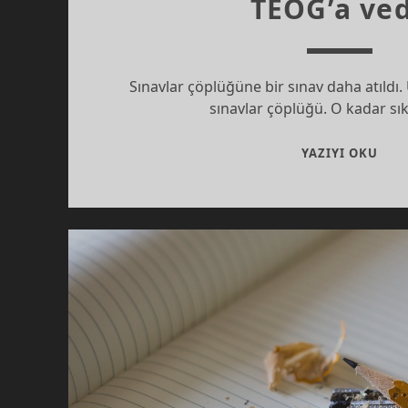
TEOG’a ve
Sınavlar çöplüğüne bir sınav daha atıldı.
sınavlar çöplüğü. O kadar sı
TEO
YAZIYI OKU
VED