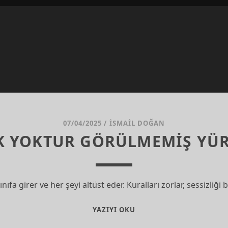
07/04/2025
/
İSMAIL DOĞAN
K YOKTUR GÖRÜLMEMİŞ YÜR
nıfa girer ve her şeyi altüst eder. Kuralları zorlar, sessizliğ
ZOR
YAZIYI OKU
ÇOCUK