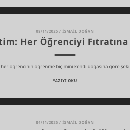
İNSAN
HAYATINI
YENIDEN
OKUR
08/11/2025
/
İSMAIL DOĞAN
tim: Her Öğrenciyi Fıtratın
her öğrencinin öğrenme biçimini kendi doğasına göre şekill
MIZAÇ
YAZIYI OKU
TEMELLI
EĞITIM:
HER
ÖĞRENCIYI
FITRATINA
GÖRE
04/11/2025
/
İSMAIL DOĞAN
YETIŞTIRMEK