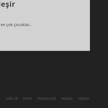
leşir
de en çok çocuklar…
L
SAĞLIK
SPOR
TEKNOLOJI
YAŞAM
YEMEK