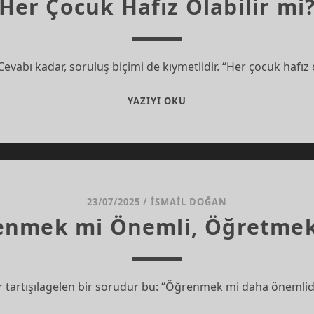
Her Çocuk Hafız Olabilir mi
evabı kadar, soruluş biçimi de kıymetlidir. “Her çocuk hafız o
HER
YAZIYI OKU
ÇOCUK
HAFIZ
OLABILIR
MI?
23/07/2025
/
İSMAIL DOĞAN
enmek mi Önemli, Öğretmek
ır tartışılagelen bir sorudur bu: “Öğrenmek mi daha önemlid