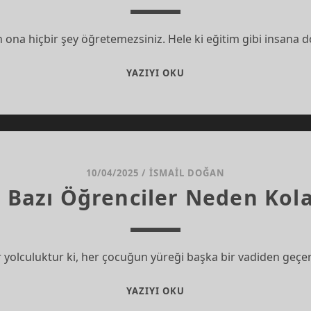
 ona hiçbir şey öğretemezsiniz. Hele ki eğitim gibi insana
ENNEAGRAM
YAZIYI OKU
NEDEN
DÜNYANIN
GÜNDEMINDE?
10/04/2025
/
İSMAIL DOĞAN
n Bazı Öğrenciler Neden Kol
r yolculuktur ki, her çocuğun yüreği başka bir vadiden geçer.
HAFIZLIK
YAZIYI OKU
YAPAN