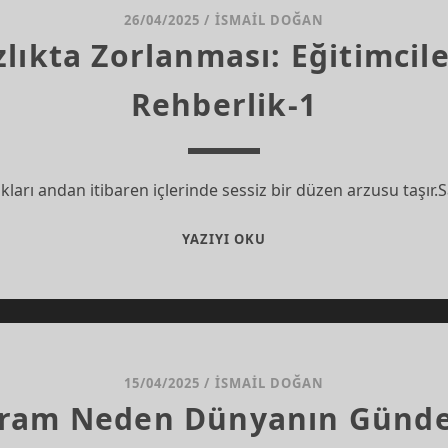
26/04/2025
/
İSMAIL DOĞAN
zlıkta Zorlanması: Eğitimcil
Rehberlik-1
ları andan itibaren içlerinde sessiz bir düzen arzusu taşır.
ÖĞRENCILERIN
YAZIYI OKU
HAFIZLIKTA
ZORLANMASI:
EĞITIMCILERE
VE
EBEVEYNLERE
REHBERLIK-
15/04/2025
/
İSMAIL DOĞAN
1
ram Neden Dünyanın Günd