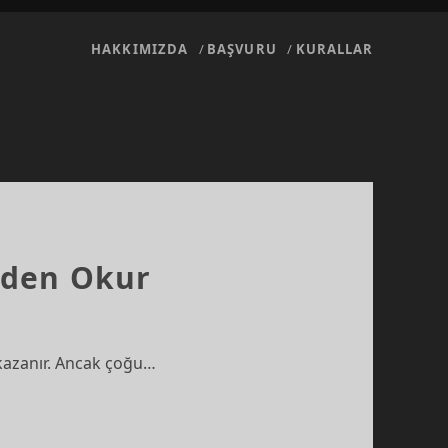
HAKKIMIZDA
BAŞVURU
KURALLAR
niden Okur
e kazanır. Ancak çoğu…