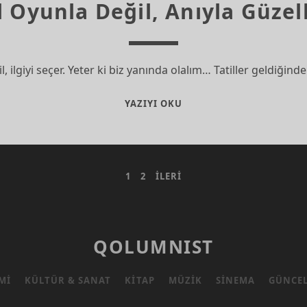
l Oyunla Değil, Anıyla Güzel
, ilgiyi seçer. Yeter ki biz yanında olalım… Tatiller geldiğin
TATIL
YAZIYI OKU
OYUNLA
DEĞIL,
ANIYLA
GÜZELLEŞIR
1
2
İLERI
QOLUMNIST
MI
KÜLTÜR & SANAT
KITAP
MÜZIK
SINEMA
GÜNCE