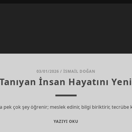
03/01/2026
/
İSMAIL DOĞAN
i Tanıyan İnsan Hayatını Ye
 pek çok şey öğrenir; meslek edinir, bilgi biriktirir, tecrüb
KIŞILIĞINI
YAZIYI OKU
TANIYAN