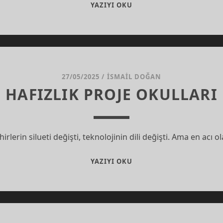
ÖĞRENMEK
YAZIYI OKU
MI
ÖNEMLI,
ÖĞRETMEK
MI?
27/05/2025
/
İSMAIL DOĞAN
HAFIZLIK PROJE OKULLARI
rlerin silueti değişti, teknolojinin dili değişti. Ama en acı o
HAFIZLIK
YAZIYI OKU
PROJE
OKULLARI