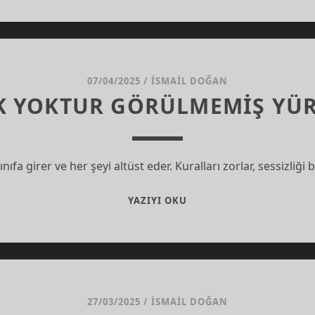
BAZI
ÖĞRENCILER
NEDEN
KOLAY
EZBERLEMEZ?
07/04/2025
/
İSMAIL DOĞAN
K YOKTUR GÖRÜLMEMİŞ YÜR
nıfa girer ve her şeyi altüst eder. Kuralları zorlar, sessizliğ
ZOR
YAZIYI OKU
ÇOCUK
YOKTUR
GÖRÜLMEMİŞ
YÜREK
VARDIR
27/03/2025
/
İSMAIL DOĞAN