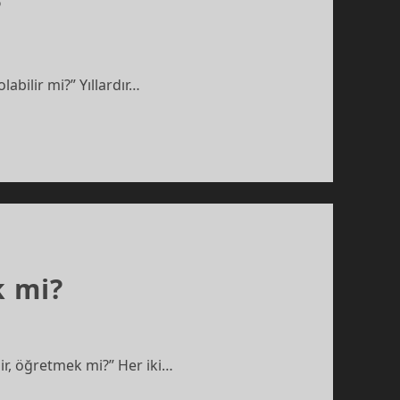
?
labilir mi?” Yıllardır…
 mi?
ir, öğretmek mi?” Her iki…