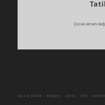
Tati
Çocuk ekranı değil
YAZI
SAYFALAMASI
AILE & ÇOCUK
SCIENCE
ÇEVRE
DIN
EKONO