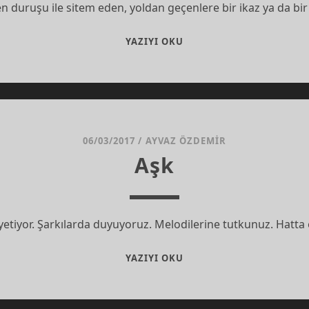
 duruşu ile sitem eden, yoldan geçenlere bir ikaz ya da bi
YOL
YAZIYI OKU
LEVHASINDAKI
KURŞUN
İZLERI
06/03/2017
/
AYVAZ ÖZDEMIR
Aşk
ya yetiyor. Şarkılarda duyuyoruz. Melodilerine tutkunuz. Ha
AŞK
YAZIYI OKU