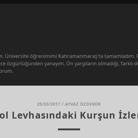
ım. Üniversite öğrenimimi Kahramanmaraş'ta tamamladım. Fel
ce özgürlüğünden yanayım. Ön yargıların olmadığı, farklı 
yorum.
25/03/2017
/
AYVAZ ÖZDEMIR
ol Levhasındaki Kurşun İzle