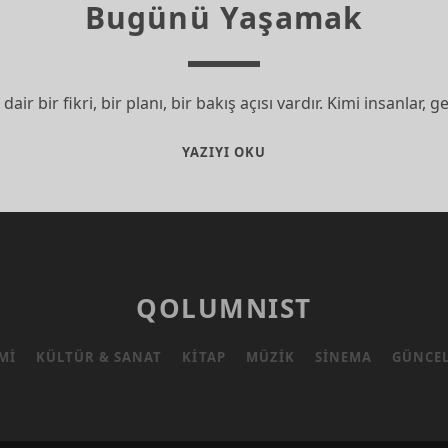
Bugünü Yaşamak
air bir fikri, bir planı, bir bakış açısı vardır. Kimi insanlar
BUGÜNÜ
YAZIYI OKU
YAŞAMAK
QOLUMNIST
MI
KÜLTÜR & SANAT
KITAP
MÜZIK
SINEMA
GÜNCE