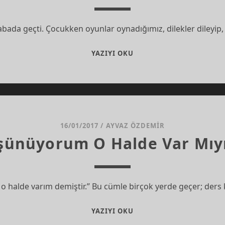
bada geçti. Çocukken oyunlar oynadığımız, dilekler dileyip,
KARAHINDIBA
YAZIYI OKU
16/01/2017
/
AYVAZ ÖZDEMIR
şünüyorum O Halde Var Mıy
halde varım demiştir.” Bu cümle birçok yerde geçer; ders kit
DÜŞÜNÜYORUM
YAZIYI OKU
O