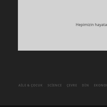
Hepimizin hayata d
AILE & ÇOCUK
SCIENCE
ÇEVRE
DIN
EKONO