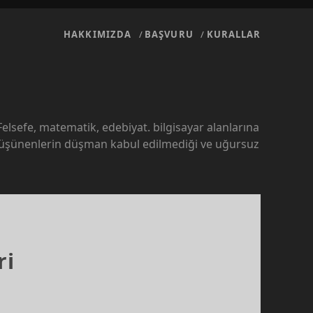
HAKKIMIZDA
BAŞVURU
KURALLAR
sefe, matematik, edebiyat. bilgisayar alanlarına
düşünenlerin düşman kabul edilmediği ve uğursuz
ri