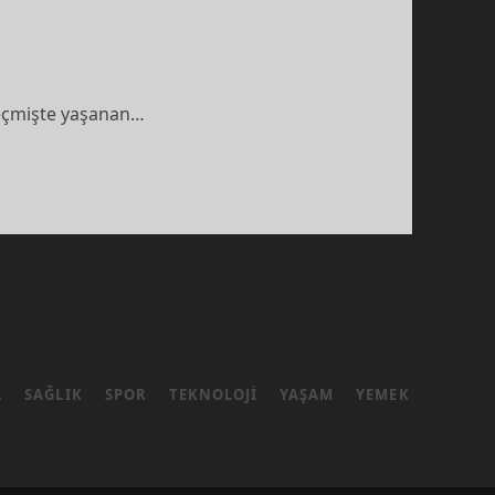
, geçmişte yaşanan…
L
SAĞLIK
SPOR
TEKNOLOJI
YAŞAM
YEMEK