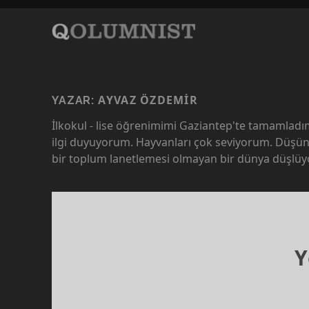
AYVAZ ÖZDEMIR
YAZAR:
İlkokul - lise öğrenimimi Gaziantep'te tamamlad
ilgi duyuyorum. Hayvanları çok seviyorum. Düşün
bir toplum lanetlemesi olmayan bir dünya düşlü
Y