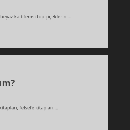
 beyaz kadifemsi top çiçeklerini…
ım?
apları, felsefe kitapları,…