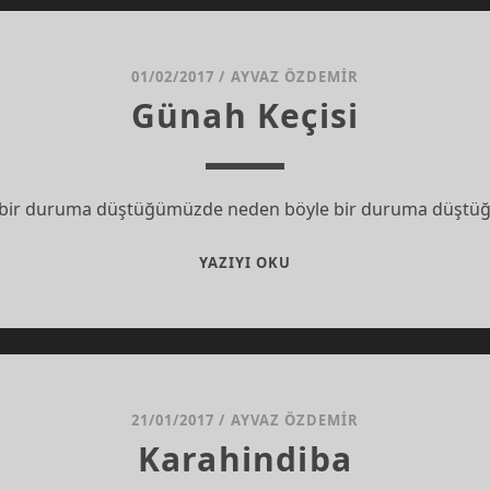
01/02/2017
/
AYVAZ ÖZDEMIR
Günah Keçisi
r bir duruma düştüğümüzde neden böyle bir duruma düştü
GÜNAH
YAZIYI OKU
KEÇISI
21/01/2017
/
AYVAZ ÖZDEMIR
Karahindiba