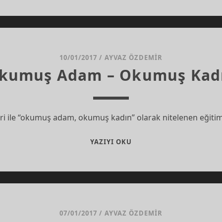
HALDE
VAR
MIYIM?
10/01/2017
/
AYVAZ ÖZDEMIR
kumuş Adam – Okumuş Kad
biri ile “okumuş adam, okumuş kadın” olarak nitelenen eğitiml
OKUMUŞ
YAZIYI OKU
ADAM
–
OKUMUŞ
KADIN
07/01/2017
/
AYVAZ ÖZDEMIR