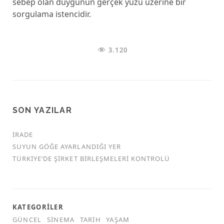
sebep olan duygunun gerçek yüzü üzerine bir
sorgulama istencidir.
3.120
SON YAZILAR
İRADE
SUYUN GÖĞE AYARLANDIĞI YER
TÜRKİYE’DE ŞİRKET BİRLEŞMELERİ KONTROLÜ
KATEGORILER
GÜNCEL
SINEMA
TARIH
YAŞAM