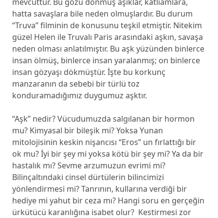
mevcuttur. Bu gözü dönmüş âşıklar, katliamlara,
hatta savaşlara bile neden olmuşlardır. Bu durum
“Truva” filminin de konusunu teşkil etmiştir. Nitekim
güzel Helen ile Truvalı Paris arasındaki aşkın, savaşa
neden olması anlatılmıştır. Bu aşk yüzünden binlerce
insan ölmüş, binlerce insan yaralanmış; on binlerce
insan gözyaşı dökmüştür. İşte bu korkunç
manzaranın da sebebi bir türlü toz
konduramadığımız duygumuz aşktır.
“Aşk” nedir? Vücudumuzda salgılanan bir hormon
mu? Kimyasal bir bileşik mi? Yoksa Yunan
mitolojisinin keskin nişancısı “Eros” un fırlattığı bir
ok mu? İyi bir şey mi yoksa kötü bir şey mi? Ya da bir
hastalık mı? Sevme arzumuzun evrimi mi?
Bilinçaltındaki cinsel dürtülerin bilincimizi
yönlendirmesi mi? Tanrının, kullarına verdiği bir
hediye mi yahut bir ceza mı? Hangi soru en gerçeğin
ürkütücü karanlığına isabet olur? Kestirmesi zor