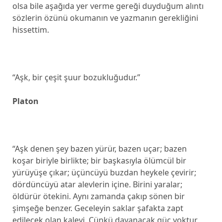
olsa bile aşağıda yer verme gereği duyduğum alıntı
sözlerin özünü okumanın ve yazmanın gerekliğini
hissettim.
“Aşk, bir çeşit şuur bozukluğudur.”
Platon
“Aşk denen şey bazen yürür, bazen uçar; bazen
koşar biriyle birlikte; bir başkasıyla ölümcül bir
yürüyüşe çıkar; üçüncüyü buzdan heykele çevirir;
dördüncüyü atar alevlerin içine. Birini yaralar;
öldürür ötekini. Aynı zamanda çakıp sönen bir
şimşeğe benzer. Geceleyin saklar şafakta zapt
edilecek olan kaleyi. Çünkü dayanacak güç yoktur