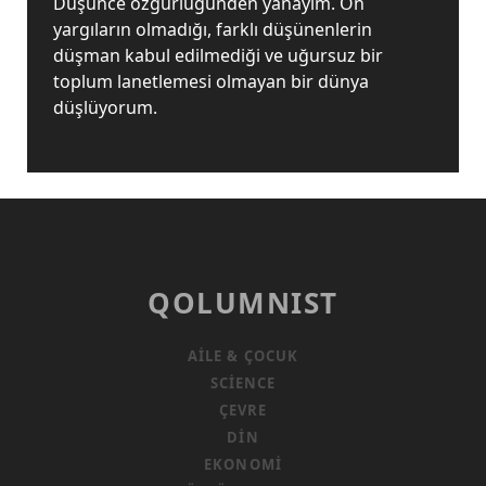
Düşünce özgürlüğünden yanayım. Ön
yargıların olmadığı, farklı düşünenlerin
düşman kabul edilmediği ve uğursuz bir
toplum lanetlemesi olmayan bir dünya
düşlüyorum.
QOLUMNIST
AILE & ÇOCUK
SCIENCE
ÇEVRE
DIN
EKONOMI