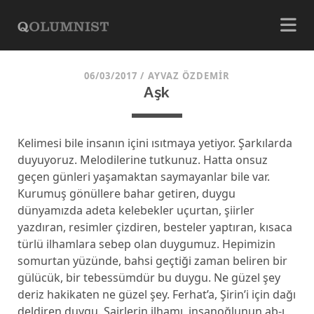
06/03/2017
/
AYVAZ ÖZDEMIR
Aşk
Kelimesi bile insanın içini ısıtmaya yetiyor. Şarkılarda
duyuyoruz. Melodilerine tutkunuz. Hatta onsuz
geçen günleri yaşamaktan saymayanlar bile var.
Kurumuş gönüllere bahar getiren, duygu
dünyamızda adeta kelebekler uçurtan, şiirler
yazdıran, resimler çizdiren, besteler yaptıran, kısaca
türlü ilhamlara sebep olan duygumuz. Hepimizin
somurtan yüzünde, bahsi geçtiği zaman beliren bir
gülücük, bir tebessümdür bu duygu. Ne güzel şey
deriz hakikaten ne güzel şey. Ferhat’a, Şirin’i için dağı
deldiren duygu. Şairlerin ilhamı, insanoğlunun ab-ı