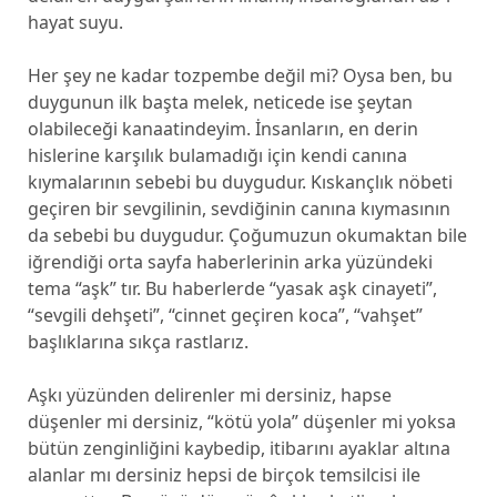
hayat suyu.
Her şey ne kadar tozpembe değil mi? Oysa ben, bu
duygunun ilk başta melek, neticede ise şeytan
olabileceği kanaatindeyim. İnsanların, en derin
hislerine karşılık bulamadığı için kendi canına
kıymalarının sebebi bu duygudur. Kıskançlık nöbeti
geçiren bir sevgilinin, sevdiğinin canına kıymasının
da sebebi bu duygudur. Çoğumuzun okumaktan bile
iğrendiği orta sayfa haberlerinin arka yüzündeki
tema “aşk” tır. Bu haberlerde “yasak aşk cinayeti”,
“sevgili dehşeti”, “cinnet geçiren koca”, “vahşet”
başlıklarına sıkça rastlarız.
Aşkı yüzünden delirenler mi dersiniz, hapse
düşenler mi dersiniz, “kötü yola” düşenler mi yoksa
bütün zenginliğini kaybedip, itibarını ayaklar altına
alanlar mı dersiniz hepsi de birçok temsilcisi ile