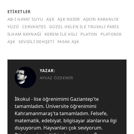
ETIKETLER
AB-I HAYAT SUYU
AŞK
AŞK NEDIR
AŞKIN KARANLIK
YÜZÜ
CERVANTES
GÜZEL HELEN ILE TRUVALI PARIS
ILHAM KAYNAĞI
KEREM ILE ASLI
PLATON
PLATONIK
AŞK
SEVGILI DEHŞETI
YASAK AŞK
YAZAR:
AYVAZ ÖZDEMIR
İlkokul - lise öğrenimimi Gaziantep'te
tamamladım. Üniversite öğrenimimi
Kahramanmaraş'ta tamamladım. Felsefe,
matematik, edebiyat. bilgisayar alanlarına ilgi
duyuyorum. Hayvanları çok seviyorum.