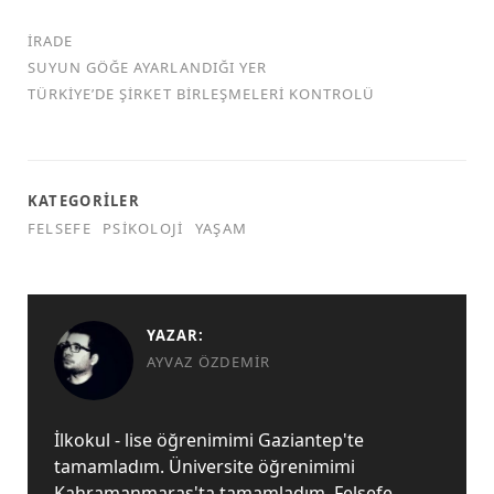
İRADE
SUYUN GÖĞE AYARLANDIĞI YER
TÜRKİYE’DE ŞİRKET BİRLEŞMELERİ KONTROLÜ
KATEGORILER
FELSEFE
PSIKOLOJI
YAŞAM
YAZAR:
AYVAZ ÖZDEMIR
İlkokul - lise öğrenimimi Gaziantep'te
tamamladım. Üniversite öğrenimimi
Kahramanmaraş'ta tamamladım. Felsefe,