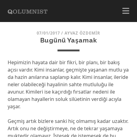
07/01/2017
/
AYVAZ ÖZDEMIR
Bugünü Yaşamak
Hepimizin hayata dair bir fikri, bir planı, bir bakış
açısı vardır. Kimi insanlar, geçmişte yaşanan mutlu ya
da hazin anılarına saplanıp kalır. Kimi insanlar, ileride
neler olabileceği hayalinin sahte mutluluğu ile
avunur. Kimileri ise kaçırdığı fırsatlar nedeni ile
olamayan hayallerin soluk silüetinin verdiği acıyla
yaşar.
Geçmiş artık bizlere sanki hiç olmamış kadar uzaktır.
Artık onu ne değiştirmeye, ne de tekrar yaşamaya
muktedir olamayız. İstesek de istemesek de bu