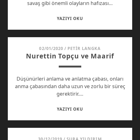
savaş gibi önemli olayların hafızası…
YÜZ
YAZIYI OKU
12
ŞUBAT
02/01/2020
/
PETIR LANGKA
Nurettin Topçu ve Maarif
Düşünürleri anlama ve anlatma çabası, onları
anma çabasından daha uzun ve zorlu bir süreç
gerektirir.…
NURETTIN
YAZIYI OKU
TOPÇU
VE
MAARIF
30/12/2019
/
ŞURA YILDIRIM