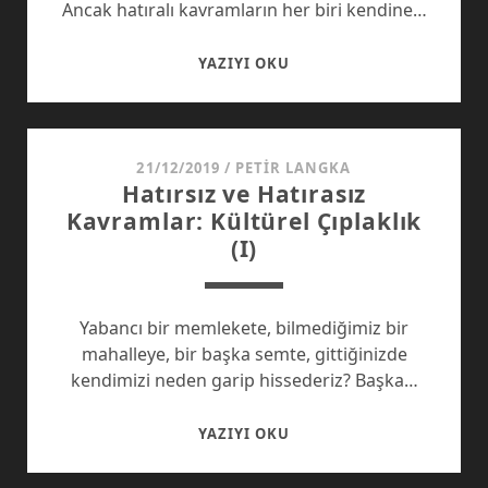
Ancak hatıralı kavramların her biri kendine…
HATIRSIZ
YAZIYI OKU
VE
HATIRASIZ
KAVRAMLAR-
II
21/12/2019
/
PETIR LANGKA
Hatırsız ve Hatırasız
Kavramlar: Kültürel Çıplaklık
(I)
Yabancı bir memlekete, bilmediğimiz bir
mahalleye, bir başka semte, gittiğinizde
kendimizi neden garip hissederiz? Başka…
HATIRSIZ
YAZIYI OKU
VE
HATIRASIZ