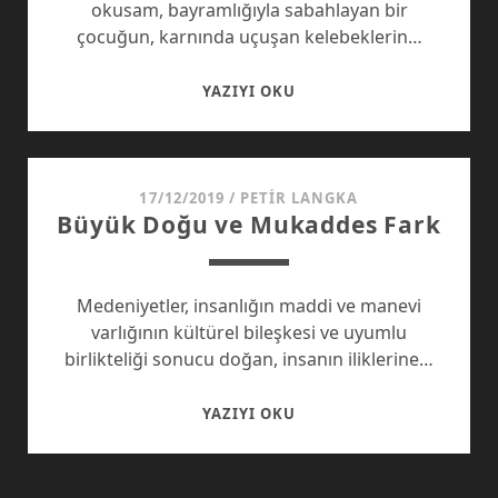
okusam, bayramlığıyla sabahlayan bir
çocuğun, karnında uçuşan kelebeklerin…
ÖĞRETMEN
YAZIYI OKU
17/12/2019
/
PETIR LANGKA
Büyük Doğu ve Mukaddes Fark
Medeniyetler, insanlığın maddi ve manevi
varlığının kültürel bileşkesi ve uyumlu
birlikteliği sonucu doğan, insanın iliklerine…
BÜYÜK
YAZIYI OKU
DOĞU
VE
MUKADDES