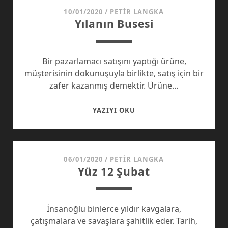
10/01/2020
/
PETIR LANGKA
Yılanın Busesi
Bir pazarlamacı satışını yaptığı ürüne,
müşterisinin dokunuşuyla birlikte, satış için bir
zafer kazanmış demektir. Ürüne…
YILANIN
YAZIYI OKU
BUSESI
06/01/2020
/
PETIR LANGKA
Yüz 12 Şubat
İnsanoğlu binlerce yıldır kavgalara,
çatışmalara ve savaşlara şahitlik eder. Tarih,