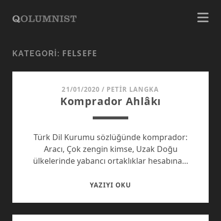
FELSEFE
KATEGORI:
21/01/2020
/
PETIR LANGKA
Komprador Ahlâkı
Türk Dil Kurumu sözlüğünde komprador:
Aracı, Çok zengin kimse, Uzak Doğu
ülkelerinde yabancı ortaklıklar hesabına…
KOMPRADOR
YAZIYI OKU
AHLÂKI