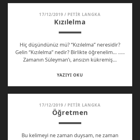
KAVRAMLAR:
KÜLTÜREL
17/12/2019
/
PETIR LANGKA
Kızılelma
ÇIPLAKLIK
(I)
Hiç düşündünüz mü? “Kızılelma” neresidir?
Gelin “Kızılelma” nedir? Birlikte öğrenelim… …..
Zamanın Süleyman’ı, ansızın kükremiş…
KIZILELMA
YAZIYI OKU
17/12/2019
/
PETIR LANGKA
Öğretmen
Bu kelimeyi ne zaman duysam, ne zaman