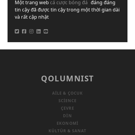
Một trang web
cá cược bóng đá
đáng đáng
tin cậy đã được tin cậy trong một thời gian dài
và rất cập nhật
QOLUMNIST
AILE & ÇOCUK
SCIENCE
ÇEVRE
DIN
EKONOMI
KÜLTÜR & SANAT