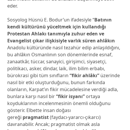
eder.
Sosyolog Hüsnü E. Bodur’un ifadesiyle “
Batının
kendi kültürünü yüceltmek için kullandığı
Protestan Ahlakı tanımıyla zuhur eden ve
Evangelist çıkar ilişkisiyle varlık süren ahlâkın
Anadolu kültüründe nasıl tezahür edip anlaşıldığını,
bu ahlâkın Osmanlının son dönemlerinde esnaf,
zanaatkâr, tüccar, sanayici, girişimci, siyasetçi,
politikacı, asker, dindar, laik, ilim bilim erbabı,
bürokrasi gibi tüm sınıfların
“fikir ahlâkı”
üzerinde
nasıl bir etki oluşturduğunu, bunun farkında
olanların, Karpat’ın fikir mücadelesine verdiği adla,
bunlara karşı nasıl bir
“fikir isyanı”
ortaya
koyduklarının incelenmesinin önemli olduğunu
gösterir. Elbette insan doğası
gereği
pragmatist
(faydacı-yararcı-çıkarcı)
davranabilir. Ancak; pragmatist olmak asla