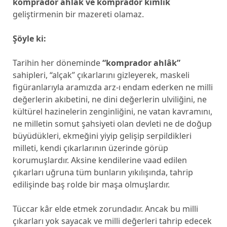
k
omprador ahlâk ve komprador kimlik
geliştirmenin bir mazereti olamaz.
Şöyle ki:
Tarihin her döneminde
“komprador ahlâk”
sahipleri, “alçak” çıkarlarını gizleyerek, maskeli
figüranlarıyla aramızda arz-ı endam ederken ne milli
değerlerin akıbetini, ne dini değerlerin ulviliğini, ne
kültürel hazinelerin zenginliğini, ne vatan kavramını,
ne milletin somut şahsiyeti olan devleti ne de doğup
büyüdükleri, ekmeğini yiyip gelişip serpildikleri
milleti, kendi çıkarlarının üzerinde görüp
korumuşlardır. Aksine kendilerine vaad edilen
çıkarları uğruna tüm bunların yıkılışında, tahrip
edilişinde baş rolde bir maşa olmuşlardır.
Tüccar kâr elde etmek zorundadır. Ancak bu milli
çıkarları yok sayacak ve milli değerleri tahrip edecek