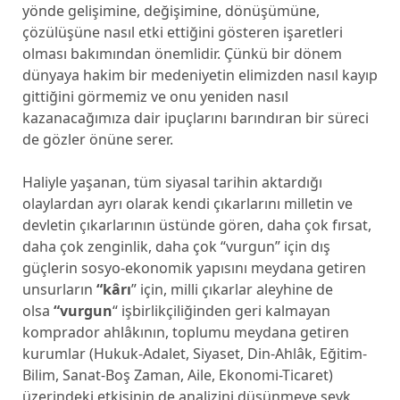
yönde gelişimine, değişimine, dönüşümüne,
çözülüşüne nasıl etki ettiğini gösteren işaretleri
olması bakımından önemlidir. Çünkü bir dönem
dünyaya hakim bir medeniyetin elimizden nasıl kayıp
gittiğini görmemiz ve onu yeniden nasıl
kazanacağımıza dair ipuçlarını barındıran bir süreci
de gözler önüne serer.
Haliyle yaşanan, tüm siyasal tarihin aktardığı
olaylardan ayrı olarak kendi çıkarlarını milletin ve
devletin çıkarlarının üstünde gören, daha çok fırsat,
daha çok zenginlik, daha çok “vurgun” için dış
güçlerin sosyo-ekonomik yapısını meydana getiren
unsurların
“kârı
” için, milli çıkarlar aleyhine de
olsa
“vurgun
“ işbirlikçiliğinden geri kalmayan
komprador ahlâkının, toplumu meydana getiren
kurumlar (Hukuk-Adalet, Siyaset, Din-Ahlâk, Eğitim-
Bilim, Sanat-Boş Zaman, Aile, Ekonomi-Ticaret)
üzerindeki etkisinin de analizini düşünmeye sevk