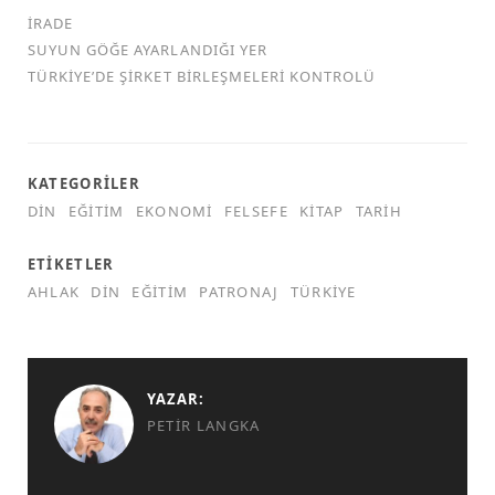
İRADE
SUYUN GÖĞE AYARLANDIĞI YER
TÜRKİYE’DE ŞİRKET BİRLEŞMELERİ KONTROLÜ
KATEGORILER
DIN
EĞITIM
EKONOMI
FELSEFE
KITAP
TARIH
ETIKETLER
AHLAK
DIN
EĞITIM
PATRONAJ
TÜRKIYE
YAZAR:
PETIR LANGKA