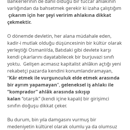
Bankerlerinin de dâhil olduğu bir tüccar ahlâkının
varlığından da bahsetmek gerekir ki izaha çalıştığım
çıkarım için her şeyi veririm ahlakına dikkat
çekmektir.
O dönemde devletin, her alana müdahale eden,
kadir-i mutlak olduğu düşüncesinin bir kültür olarak
yerleştiği Osmanlı’da, Batıdaki gibi devlete karşı
kendi çıkarlarını dayatabilecek bir burjuvazi sınıfı
yoktu. Gelişen acımasız kapitalist ahlâkın açtığı yeni
rekabetçi pazarda kendini konumlandıramayan,
“
Kâr etmek ile vurgunculuk elde etmek arasında
bir ayrım yapamayan
”,
geleneksel iş ahlakı ile
“komprador” ahlâk arasında sıkışıp
kalan
“otarşik” (kendi içine kapalı) bir girişimci
sınıfın doğuşu dikkat çeker.
Bu durum, bin yıla damgasını vurmuş bir
medeniyetin kültürel olarak olumlu ya da olumsuz