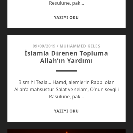
Resulüne, pak…
MILLI
YAZIYI OKU
KUMAR
09/09/2019
/
MUHAMMED KELEŞ
İslamla Direnen Topluma
Allah’ın Yardımı
Bismihi Teala… Hamd, alemlerin Rabbi olan
Allah’a mahsustur. Salat ve selam, O’nun sevgili
Rasulüne, pak…
İSLAMLA
YAZIYI OKU
DIRENEN
TOPLUMA
ALLAH’IN