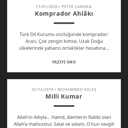
21/01/2020
/
PETIR LANGKA
Komprador Ahlâkı
Türk Dil Kurumu sözlüğünde komprador:
Aracı, Çok zengin kimse, Uzak Doğu
ülkelerinde yabancı ortaklıklar hesabına…
KOMPRADOR
YAZIYI OKU
AHLÂKI
22/12/2019
/
MUHAMMED KELEŞ
Milli Kumar
Allah’ın Adıyla… Hamd, âlemlerin Rabbi olan
Allah’a mahsustur. Salat ve selam, O’nun sevgili