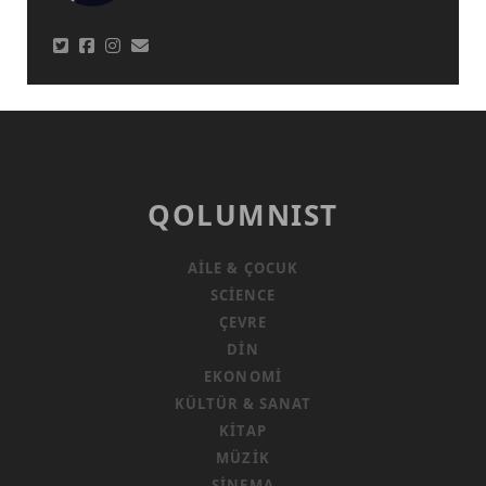
QOLUMNIST
AILE & ÇOCUK
SCIENCE
ÇEVRE
DIN
EKONOMI
KÜLTÜR & SANAT
KITAP
MÜZIK
SINEMA