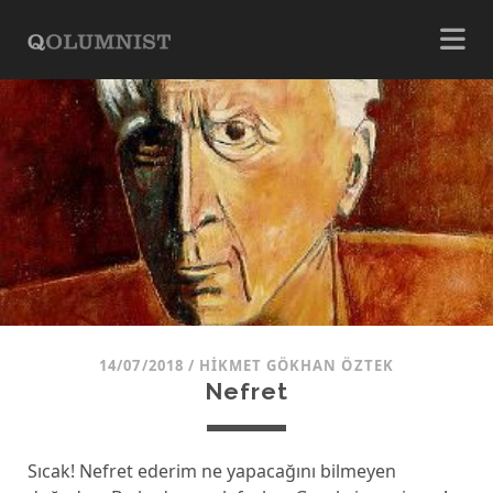
14/07/2018
/
HIKMET GÖKHAN ÖZTEK
Nefret
Sıcak! Nefret ederim ne yapacağını bilmeyen