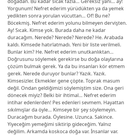
doğadan. Bu kadar sıcak fazla… Gereksiz yani… ay!
Yorgunum! Nefret ederim yürüdükten ya da yemek
yedikten sonra yorulan vücuttan… Of! Bu ne?
Böcekmiş. Nefret ederim yolunu bilmeyen dervişten.
Ay! Sıcak. Kimse yok. Burada daha ne kadar
duracağım. Nerede? Nerede? Nerede? He. Arabada
kaldı. Kimsede hatırlatmadı. Yeni bir liste verilmeli.
Bunlar kim? He. Nefret ederim unutkanlıktan…
Doğrusunu söylemek gerekirse bu doğa olaylarına
çözüm bulmak gerek. Ya da bu insanları kör etmem
gerek. Nerede duruyor bunlar? Yazık. Yazık.
Kimsesizler. Ekmekler gene çöpte. Toprak masum
değil. Ondan geldiğimizi söylemiştim size. Ona geri
dönecek miyiz? Belki bir ihtimal… Nefret ederim
intihar edenlerden! Pes edenleri sevmem. Hayattan
sıkılmışlar da öyle… Kimseye bir şey söylemeyin.
Duracağım burada. Öylesine. Uzunca. Sakince.
Yiyeceğim yemeğimi siktirip gideceğim. Yalnız
değilim. Arkamda koskoca doğa var. İnsanlar var.