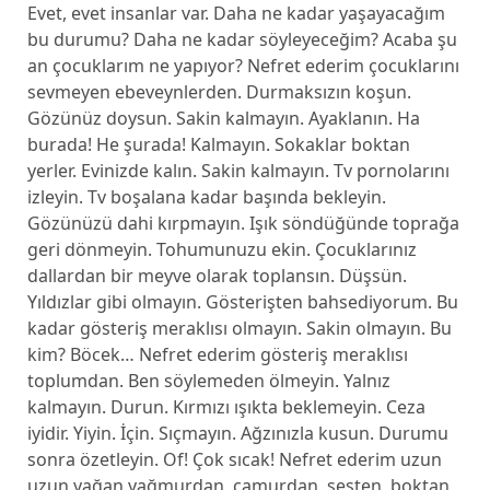
Evet, evet insanlar var. Daha ne kadar yaşayacağım
bu durumu? Daha ne kadar söyleyeceğim? Acaba şu
an çocuklarım ne yapıyor? Nefret ederim çocuklarını
sevmeyen ebeveynlerden. Durmaksızın koşun.
Gözünüz doysun. Sakin kalmayın. Ayaklanın. Ha
burada! He şurada! Kalmayın. Sokaklar boktan
yerler. Evinizde kalın. Sakin kalmayın. Tv pornolarını
izleyin. Tv boşalana kadar başında bekleyin.
Gözünüzü dahi kırpmayın. Işık söndüğünde toprağa
geri dönmeyin. Tohumunuzu ekin. Çocuklarınız
dallardan bir meyve olarak toplansın. Düşsün.
Yıldızlar gibi olmayın. Gösterişten bahsediyorum. Bu
kadar gösteriş meraklısı olmayın. Sakin olmayın. Bu
kim? Böcek… Nefret ederim gösteriş meraklısı
toplumdan. Ben söylemeden ölmeyin. Yalnız
kalmayın. Durun. Kırmızı ışıkta beklemeyin. Ceza
iyidir. Yiyin. İçin. Sıçmayın. Ağzınızla kusun. Durumu
sonra özetleyin. Of! Çok sıcak! Nefret ederim uzun
uzun yağan yağmurdan, çamurdan, sesten, boktan,