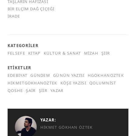
TAŞLARIN HAFIZASI
BIR ELÇIM DAĞ ÇIÇEĞI
İRADE
KATEGORILER
FELSEFE
KITAP
KÜLTÜR & SANAT
MIZAH
ŞIIR
ETIKETLER
EDEBIYAT
GÜNDEM
GÜNÜN YAZISI
HGOKHANOZTEK
HIKMETGOKHANOZTEK
KÖŞE YAZISI
QOLUMNIST
QOSHE
ŞAIR
ŞIIR
YAZAR
YAZAR:
HIKMET GÖKHAN ÖZTEK