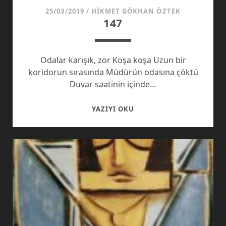
25/03/2019
/
HIKMET GÖKHAN ÖZTEK
147
Odalar karışık, zor Koşa koşa Uzun bir
koridorun sırasında Müdürün odasına çöktü
Duvar saatinin içinde…
147
YAZIYI OKU