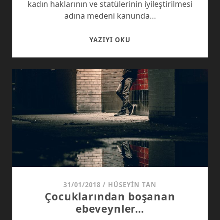
kadın haklarının ve statülerinin iyileştirilmesi
adına medeni kanunda…
KADININ
YAZIYI OKU
GÖLGESINDE
KALAN
ERKEK…
31/01/2018
/
HÜSEYIN TAN
Çocuklarından boşanan
ebeveynler…