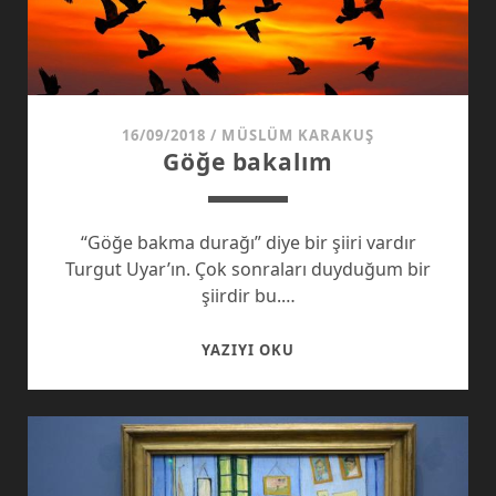
16/09/2018
/
MÜSLÜM KARAKUŞ
Göğe bakalım
“Göğe bakma durağı” diye bir şiiri vardır
Turgut Uyar’ın. Çok sonraları duyduğum bir
şiirdir bu.…
GÖĞE
YAZIYI OKU
BAKALIM