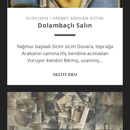
01/02/2019
/
HIKMET GÖKHAN ÖZTEK
Dolambaçlı Salın
Yağmur başladı Sicim sicim Duvara, toprağa
Arabanın camına Hiç kendine acımadan
Vuruyor kendini Bıkmış, usanmış…
DOLAMBAÇLI
YAZIYI OKU
SALIN