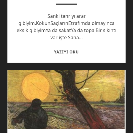
Sanki tanrıyı arar
gibiyim.KokunSaçlarınEtrafımda olmayınca
eksik gibiyimYa da sakatYa da topalBir sıkıntı
var işte Sana…
HAVA
YAZIYI OKU
DURUMU
ILE
RUHU
EŞ
DEĞER
KADIN