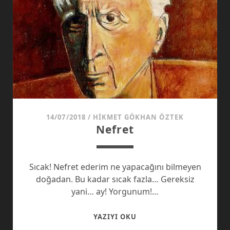
14/07/2018
/
HIKMET GÖKHAN ÖZTEK
Nefret
Sıcak! Nefret ederim ne yapacağını bilmeyen
doğadan. Bu kadar sıcak fazla… Gereksiz
yani… ay! Yorgunum!…
NEFRET
YAZIYI OKU