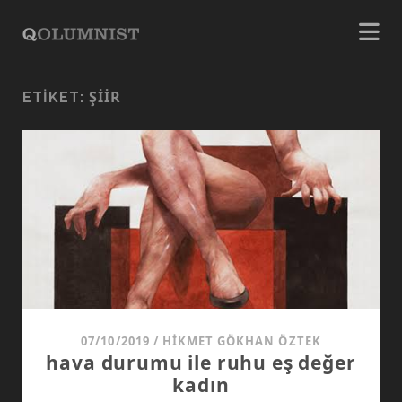
ŞIIR
ETIKET:
07/10/2019
/
HIKMET GÖKHAN ÖZTEK
hava durumu ile ruhu eş değer
kadın