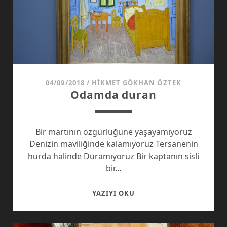
04/09/2018
/
HIKMET GÖKHAN ÖZTEK
Odamda duran
Bir martının özgürlüğüne yaşayamıyoruz
Denizin maviliğinde kalamıyoruz Tersanenin
hurda halinde Duramıyoruz Bir kaptanın sisli
bir…
ODAMDA
YAZIYI OKU
DURAN