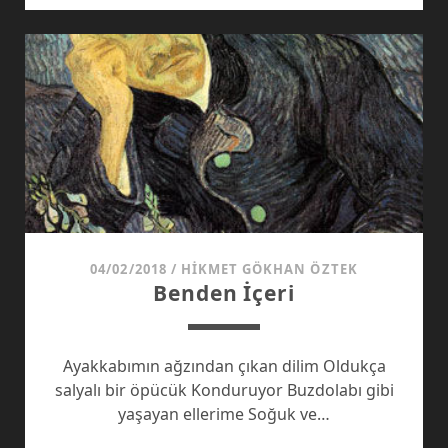
04/02/2018
/
HIKMET GÖKHAN ÖZTEK
Benden İçeri
Ayakkabımın ağzından çıkan dilim Oldukça
salyalı bir öpücük Konduruyor Buzdolabı gibi
yaşayan ellerime Soğuk ve…