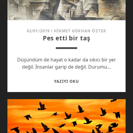
02/01/2019
/
HIKMET GÖKHAN ÖZTEK
Pes etti bir taş
Düşündüm de hayat o kadar da sıkıcı bir yer
değil. İnsanlar garip de değil. Durumu…
PES
YAZIYI OKU
ETTI
BIR
TAŞ