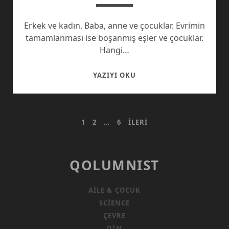
Erkek ve kadın. Baba, anne ve çocuklar. Evrimin
tamamlanması ise boşanmış eşler ve çocuklar.
Hangi…
ÇOCUKLARINDAN
YAZIYI OKU
BOŞANAN
EBEVEYNLER…
YAZI
1
2
…
6
İLERI
SAYFALAMASI
QOLUMNIST
AILE & ÇOCUK
SCIENCE
ÇEVRE
DIN