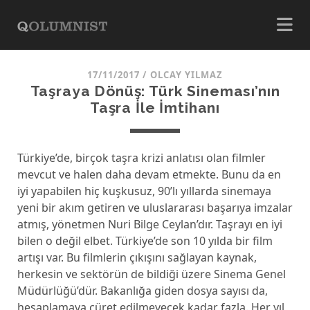
17/11/2017
/
OLCAY YILMAZ
Taşraya Dönüş: Türk Sineması’nın
Taşra İle İmtihanı
Türkiye’de, birçok taşra krizi anlatısı olan filmler
mevcut ve halen daha devam etmekte. Bunu da en
iyi yapabilen hiç kuşkusuz, 90’lı yıllarda sinemaya
yeni bir akım getiren ve uluslararası başarıya imzalar
atmış, yönetmen Nuri Bilge Ceylan’dır. Taşrayı en iyi
bilen o değil elbet. Türkiye’de son 10 yılda bir film
artışı var. Bu filmlerin çıkışını sağlayan kaynak,
herkesin ve sektörün de bildiği üzere Sinema Genel
Müdürlüğü’dür. Bakanlığa giden dosya sayısı da,
hesaplamaya cüret edilmeyecek kadar fazla. Her yıl