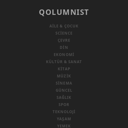
QOLUMNIST
AILE & ÇOCUK
SCIENCE
ÇEVRE
DIN
EKONOMI
KÜLTÜR & SANAT
KITAP
MÜZIK
SINEMA
GÜNCEL
SAĞLIK
SPOR
TEKNOLOJI
YAŞAM
YEMEK