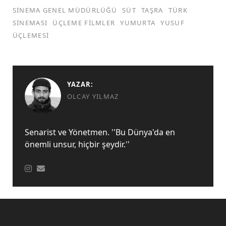
SINEMA GENEL MÜDÜRLÜĞÜ
SÜT
TAŞRA
TÜRK
SINEMASI
ÜÇLEME FILMLER
YUMURTA
YUSUF
ÜÇLEMESI
YAZAR:
OLCAY YILMAZ
Senarist ve Yönetmen. ''Bu Dünya'da en
önemli unsur, hiçbir şeydir.''