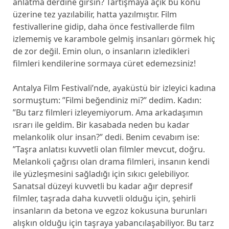
anlatma derdine girsin? Tartışmaya açık bu konu
üzerine tez yazılabilir, hatta yazılmıştır. Film
festivallerine gidip, daha önce festivallerde film
izlememiş ve karambole gelmiş insanları görmek hiç
de zor değil. Emin olun, o insanların izledikleri
filmleri kendilerine sormaya cüret edemezsiniz!
Antalya Film Festivali’nde, ayaküstü bir izleyici kadına
sormuştum: ”Filmi beğendiniz mi?” dedim. Kadın:
”Bu tarz filmleri izleyemiyorum. Ama arkadaşımın
ısrarı ile geldim. Bir kasabada neden bu kadar
melankolik olur insan?” dedi. Benim cevabım ise:
”Taşra anlatısı kuvvetli olan filmler mevcut, doğru.
Melankoli çağrısı olan drama filmleri, insanın kendi
ile yüzleşmesini sağladığı için sıkıcı gelebiliyor.
Sanatsal düzeyi kuvvetli bu kadar ağır depresif
filmler, taşrada daha kuvvetli olduğu için, şehirli
insanların da betona ve egzoz kokusuna burunları
alışkın olduğu için taşraya yabancılaşabiliyor. Bu tarz