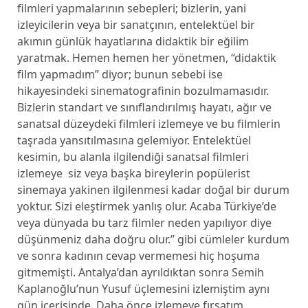
filmleri yapmalarının sebepleri; bizlerin, yani
izleyicilerin veya bir sanatçının, entelektüel bir
akımın günlük hayatlarına didaktik bir eğilim
yaratmak. Hemen hemen her yönetmen, “didaktik
film yapmadım” diyor; bunun sebebi ise
hikayesindeki sinematografinin bozulmamasıdır.
Bizlerin standart ve sınıflandırılmış hayatı, ağır ve
sanatsal düzeydeki filmleri izlemeye ve bu filmlerin
taşrada yansıtılmasına gelemiyor. Entelektüel
kesimin, bu alanla ilgilendiği sanatsal filmleri
izlemeye siz veya başka bireylerin popülerist
sinemaya yakinen ilgilenmesi kadar doğal bir durum
yoktur. Sizi eleştirmek yanlış olur. Acaba Türkiye’de
veya dünyada bu tarz filmler neden yapılıyor diye
düşünmeniz daha doğru olur.” gibi cümleler kurdum
ve sonra kadının cevap vermemesi hiç hoşuma
gitmemişti. Antalya’dan ayrıldıktan sonra Semih
Kaplanoğlu’nun Yusuf üçlemesini izlemiştim aynı
gün içerisinde. Daha önce izlemeye fırsatım