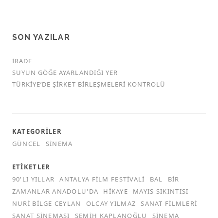
SON YAZILAR
İRADE
SUYUN GÖĞE AYARLANDIĞI YER
TÜRKİYE’DE ŞİRKET BİRLEŞMELERİ KONTROLÜ
KATEGORILER
GÜNCEL
SINEMA
ETIKETLER
90'LI YILLAR
ANTALYA FILM FESTIVALI
BAL
BIR
ZAMANLAR ANADOLU'DA
HIKAYE
MAYIS SIKINTISI
NURI BILGE CEYLAN
OLCAY YILMAZ
SANAT FILMLERI
SANAT SINEMASI
SEMIH KAPLANOĞLU
SINEMA