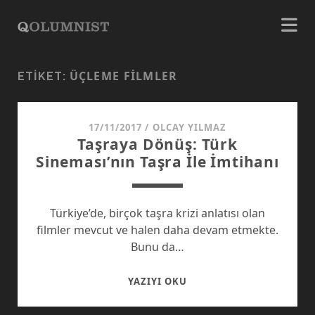
ÜÇLEME FILMLER
ETIKET:
17/11/2017
/
OLCAY YILMAZ
Taşraya Dönüş: Türk
Sineması’nın Taşra İle İmtihanı
Türkiye’de, birçok taşra krizi anlatısı olan
filmler mevcut ve halen daha devam etmekte.
Bunu da…
TAŞRAYA
YAZIYI OKU
DÖNÜŞ:
TÜRK