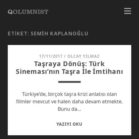
SEMIH KAPLANOĞLU
ETIKET:
17/11/2017
/
OLCAY YILMAZ
Taşraya Dönüş: Türk
Sineması’nın Taşra İle İmtihanı
Türkiye’de, birçok taşra krizi anlatısı olan
filmler mevcut ve halen daha devam etmekte.
Bunu da…
TAŞRAYA
YAZIYI OKU
DÖNÜŞ:
TÜRK