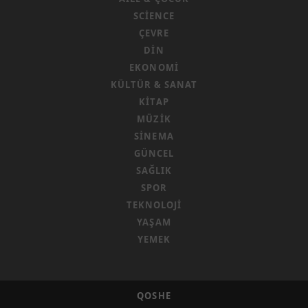
SCIENCE
ÇEVRE
DIN
EKONOMI
KÜLTÜR & SANAT
KITAP
MÜZIK
SINEMA
GÜNCEL
SAĞLIK
SPOR
TEKNOLOJI
YAŞAM
YEMEK
QOSHE