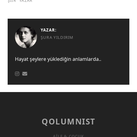
ŞIIR
YAZAR
YAZAR:
ŞURA YILDIRIM
Hayat şeylere yüklediğin anlamlarda..
QOLUMNIST
AILE & ÇOCUK