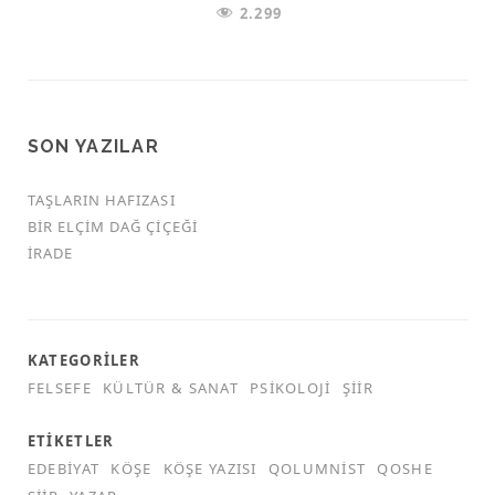
2.299
SON YAZILAR
TAŞLARIN HAFIZASI
BIR ELÇIM DAĞ ÇIÇEĞI
İRADE
KATEGORILER
FELSEFE
KÜLTÜR & SANAT
PSIKOLOJI
ŞIIR
ETIKETLER
EDEBIYAT
KÖŞE
KÖŞE YAZISI
QOLUMNIST
QOSHE