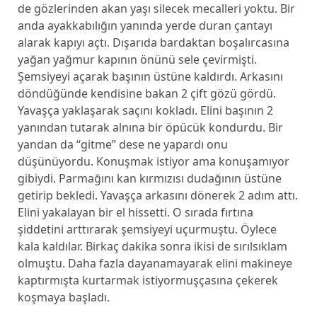
de gözlerinden akan yaşı silecek mecalleri yoktu. Bir
anda ayakkabılığın yanında yerde duran çantayı
alarak kapıyı açtı. Dışarıda bardaktan boşalırcasına
yağan yağmur kapının önünü sele çevirmişti.
Şemsiyeyi açarak başının üstüne kaldırdı. Arkasını
döndüğünde kendisine bakan 2 çift gözü gördü.
Yavaşça yaklaşarak saçını kokladı. Elini başının 2
yanından tutarak alnına bir öpücük kondurdu. Bir
yandan da “gitme” dese ne yapardı onu
düşünüyordu. Konuşmak istiyor ama konuşamıyor
gibiydi. Parmağını kan kırmızısı dudağının üstüne
getirip bekledi. Yavaşça arkasını dönerek 2 adım attı.
Elini yakalayan bir el hissetti. O sırada fırtına
şiddetini arttırarak şemsiyeyi uçurmuştu. Öylece
kala kaldılar. Birkaç dakika sonra ikisi de sırılsıklam
olmuştu. Daha fazla dayanamayarak elini makineye
kaptırmışta kurtarmak istiyormuşçasına çekerek
koşmaya başladı.