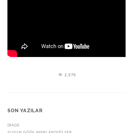
2.570
SON YAZILAR
İRADE
SUYUN GÖĞE AYARLANDIĞI YER