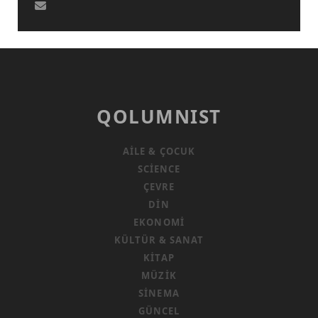
QOLUMNIST
AILE & ÇOCUK
SCIENCE
ÇEVRE
DIN
EKONOMI
KÜLTÜR & SANAT
KITAP
MÜZIK
SINEMA
GÜNCEL