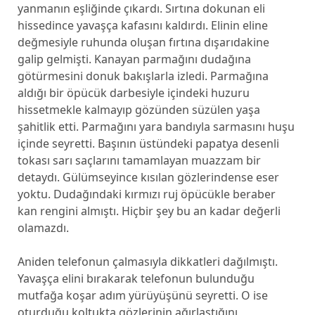
yanmanın eşliğinde çıkardı. Sırtına dokunan eli
hissedince yavaşça kafasını kaldırdı. Elinin eline
değmesiyle ruhunda oluşan fırtına dışarıdakine
galip gelmişti. Kanayan parmağını dudağına
götürmesini donuk bakışlarla izledi. Parmağına
aldığı bir öpücük darbesiyle içindeki huzuru
hissetmekle kalmayıp gözünden süzülen yaşa
şahitlik etti. Parmağını yara bandıyla sarmasını huşu
içinde seyretti. Başının üstündeki papatya desenli
tokası sarı saçlarını tamamlayan muazzam bir
detaydı. Gülümseyince kısılan gözlerindense eser
yoktu. Dudağındaki kırmızı ruj öpücükle beraber
kan rengini almıştı. Hiçbir şey bu an kadar değerli
olamazdı.
Aniden telefonun çalmasıyla dikkatleri dağılmıştı.
Yavaşça elini bırakarak telefonun bulunduğu
mutfağa koşar adım yürüyüşünü seyretti. O ise
oturduğu koltukta gözlerinin ağırlaştığını