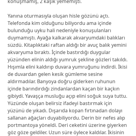
konuşmamış, 2 kaşık yememişti.
Yanına oturmasıyla oluşan hisle gözünü açtı.
Telefonda kim olduğunu biliyordu ama içinde
bulunduğu uyku hali nedeniyle konuşulanları
duymamıştı. Ayağa kalkarak akvaryumdaki balıkları
süzdü. Kitaplıktaki raftan aldığı bir avuç balık yemini
akvaryuma bıraktı. İçinde bastırdığı duygular
yüzünden elinin aldığı yumruk şekline gözleri takıldı.
Hışımla elini kaldırıp duvara yumruğunu indirdi. İkisi
de duvardan gelen kesik gümleme sesine
aldırmadılar. Banyoya doğru giderken ruhunun
içinde barındırdığı zindanlardan kaçan bir kaçkın
gibiydi. Yavaşça musluğu açıp elini soğuk suya tuttu.
Yüzünde oluşan belirsiz ifadeyi bastırmak için
yüzünü de yıkadı. Dışarıda kopan fırtınadan dolayı
sallanan ağaçları duyabiliyordu. Derin bir nefes alıp
portmantoya yöneldi. Deri ceketini üzerine giyerken
göz göze geldiler. Uzun süre öylece kaldılar. İkisinin