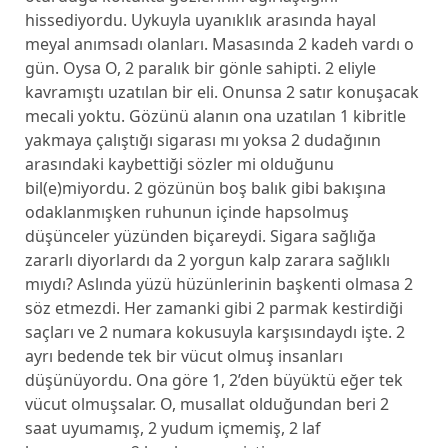
hissediyordu. Uykuyla uyanıklık arasında hayal
meyal anımsadı olanları. Masasında 2 kadeh vardı o
gün. Oysa O, 2 paralık bir gönle sahipti. 2 eliyle
kavramıştı uzatılan bir eli. Onunsa 2 satır konuşacak
mecali yoktu. Gözünü alanın ona uzatılan 1 kibritle
yakmaya çalıştığı sigarası mı yoksa 2 dudağının
arasındaki kaybettiği sözler mi olduğunu
bil(e)miyordu. 2 gözünün boş balık gibi bakışına
odaklanmışken ruhunun içinde hapsolmuş
düşünceler yüzünden biçareydi. Sigara sağlığa
zararlı diyorlardı da 2 yorgun kalp zarara sağlıklı
mıydı? Aslında yüzü hüzünlerinin başkenti olmasa 2
söz etmezdi. Her zamanki gibi 2 parmak kestirdiği
saçları ve 2 numara kokusuyla karşısındaydı işte. 2
ayrı bedende tek bir vücut olmuş insanları
düşünüyordu. Ona göre 1, 2’den büyüktü eğer tek
vücut olmuşsalar. O, musallat olduğundan beri 2
saat uyumamış, 2 yudum içmemiş, 2 laf