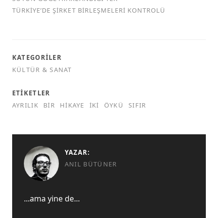
TÜRKİYE’DE ŞİRKET BİRLEŞMELERİ KONTROLÜ
KATEGORILER
KÜLTÜR & SANAT
ETIKETLER
AYRILIK
BIR
HIKAYE
İKI
ÖYKÜ
SIFIR
YAZAR:
ANIL BÜTÜNER
...ama yine de...