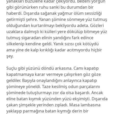
yanakları büzülene kadar çekiyordu. Bedeni yorgun
gibi görünürken ruhu sanki bu durumdan bir
haberdi. Dışarıda sağanak yağmur ölüm sessizliği
getirmişti şehre. Yanan şömine sönmeye yüz tutmuş
olduğundan kurtarılmayı bekliyordu adeta. Gözleri
uzaklara dalmıştı ki külleri yere dökülüp bitmeye yüz
tutmuş sigaradan elinin yandığını fark edince
silkelenip kendine geldi. Yanık sızısı çok kötüydü
ama yine de kalp kırıklığı kadar acıtmıyordu hiçbir
şey.
Suçlu gibi yüzünü döndü arkasına. Camı kapatıp
kapatmamaya karar vermeye çalışırken göz göze
geldiler. Başıyla onaylandığını anlayınca kapatıp
şömineye yöneldi. Taze kesilmiş odun parçalarını
şöminede tutuşturmayı zor da olsa başardı. Ancak
eline batan kıymık yüzünden yüzü ekşimişti. Dışarıda
çakan şimşekle yerinden zıpladı. Masa lambasına
yaklaşıp parmağına batan kıymığı derin bir