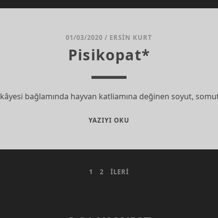
KARARLAR
01/03/2020
/
ERSIN KURT
Pisikopat*
 hikâyesi bağlamında hayvan katliamına değinen soyut, somut, 
PISIKOPAT*
YAZIYI OKU
1
2
İLERI