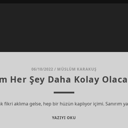
06/10/2022
/
MÜSLÜM KARAKUŞ
em Her Şey Daha Kolay Olaca
fikri aklıma gelse, hep bir hüzün kaplıyor içimi. Sanırım 
DELIRSEM
YAZIYI OKU
HER