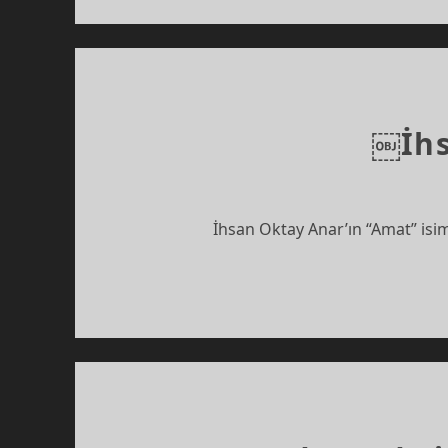
￼İhs
İhsan Oktay Anar’ın “Amat” isi