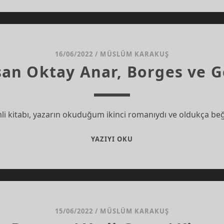
ŞEY
DAHA
KOLAY
OLACAK
SANKI
16/06/2022
/
MÜSLÜM KARAKUŞ
an Oktay Anar, Borges ve 
mli kitabı, yazarın okuduğum ikinci romanıydı ve oldukça beğ
￼
YAZIYI OKU
İHSAN
OKTAY
ANAR,
BORGES
VE
GOLEM
15/06/2022
/
MÜSLÜM KARAKUŞ