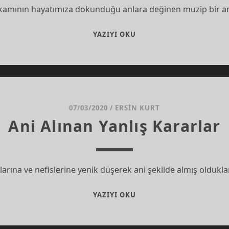
kamının hayatımıza dokunduğu anlara değinen muzip bir an
1
YAZIYI OKU
07/03/2020
/
ERSIN KURT
Ani Alınan Yanlış Kararlar
slarına ve nefislerine yenik düşerek ani şekilde almış olduklar
ANI
YAZIYI OKU
ALINAN
YANLIŞ