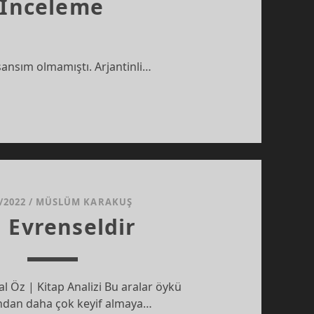
p İnceleme
şansım olmamıştı. Arjantinli…
/2022
/
MÜSLÜM KARAKUŞ
ı Evrenseldir
l Öz | Kitap Analizi Bu aralar öykü
ından daha çok keyif almaya…