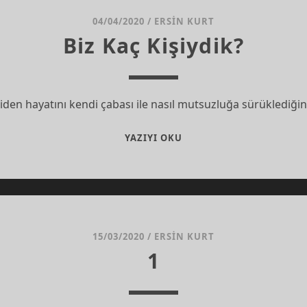
04/04/2020
/
ERSIN KURT
Biz Kaç Kişiydik?
den hayatını kendi çabası ile nasıl mutsuzluğa sürüklediğini
BIZ
YAZIYI OKU
KAÇ
KIŞIYDIK?
15/03/2020
/
ERSIN KURT
1