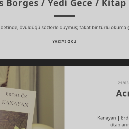
s Borges / Yedi Gece / Kita
hbetinde, övüldüğü sözlerle duymuş; fakat bir türlü okuma 
JORGE
YAZIYI OKU
LUIS
BORGES
/
YEDI
GECE
/
21/03
KITAP
Ac
İNCELEME
Kanayan | Erda
kitaplar