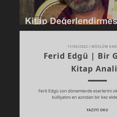
11/03/2022
/
MÜSLÜM KA
Ferid Edgü | Bir 
Kitap Anali
Ferit Edgü son dönemlerde eserlerini o
külliyatını en azından bir kez e
FER
YAZIYI OKU
EDG