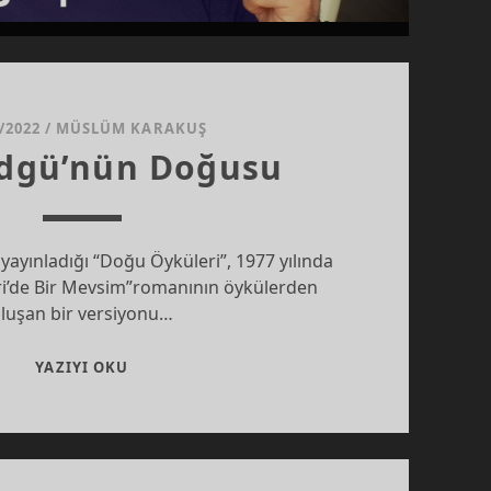
/2022
/
MÜSLÜM KARAKUŞ
Edgü’nün Doğusu
yayınladığı “Doğu Öyküleri”, 1977 yılında
i’de Bir Mevsim”romanının öykülerden
luşan bir versiyonu…
FERIT
YAZIYI OKU
EDGÜ’NÜN
DOĞUSU