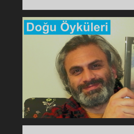
|
BIR
GEM
|
KIT
ANA