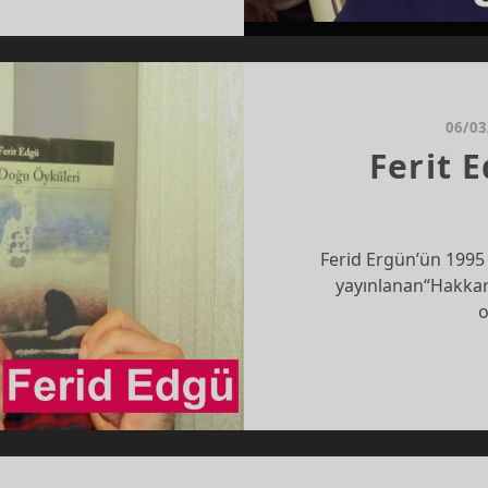
IDE
AP
06/03
LIZI
Ferit 
Ferid Ergün’ün 1995 
yayınlanan“Hakkar
o