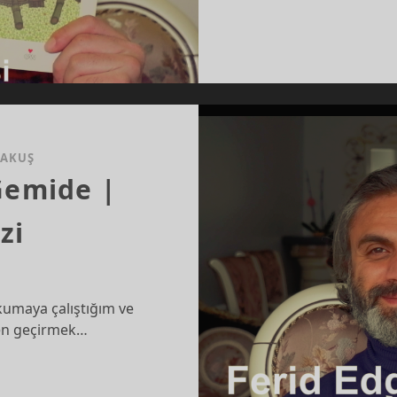
RAKUŞ
Gemide |
zi
kumaya çalıştığım ve
lden geçirmek…
ID
Ü