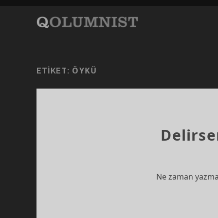
ÖYKÜ
ETIKET:
Delirs
Ne zaman yazmak 