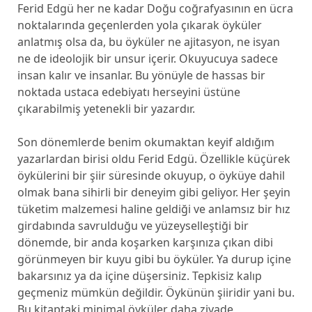
Ferid Edgü her ne kadar Doğu coğrafyasının en ücra
noktalarında geçenlerden yola çıkarak öyküler
anlatmış olsa da, bu öyküler ne ajitasyon, ne isyan
ne de ideolojik bir unsur içerir. Okuyucuya sadece
insan kalır ve insanlar. Bu yönüyle de hassas bir
noktada ustaca edebiyatı herseyini üstüne
çıkarabilmiş yetenekli bir yazardır.
Son dönemlerde benim okumaktan keyif aldığım
yazarlardan birisi oldu Ferid Edgü. Özellikle küçürek
öykülerini bir şiir süresinde okuyup, o öyküye dahil
olmak bana sihirli bir deneyim gibi geliyor. Her şeyin
tüketim malzemesi haline geldiği ve anlamsız bir hız
girdabında savrulduğu ve yüzeyselleştiği bir
dönemde, bir anda koşarken karşınıza çıkan dibi
görünmeyen bir kuyu gibi bu öyküler. Ya durup içine
bakarsınız ya da içine düşersiniz. Tepkisiz kalıp
geçmeniz mümkün değildir. Öykünün şiiridir yani bu.
Bu kitaptaki minimal öyküler daha ziyade