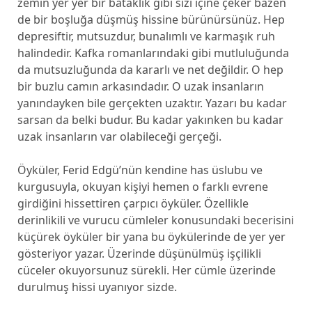
zemin yer yer bir bataklık gibi sizi içine çeker bazen
de bir boşluğa düşmüş hissine bürünürsünüz. Hep
depresiftir, mutsuzdur, bunalımlı ve karmaşık ruh
halindedir. Kafka romanlarındaki gibi mutluluğunda
da mutsuzluğunda da kararlı ve net değildir. O hep
bir buzlu camın arkasındadır. O uzak insanların
yanındayken bile gerçekten uzaktır. Yazarı bu kadar
sarsan da belki budur. Bu kadar yakınken bu kadar
uzak insanların var olabileceği gerçeği.
Öyküler, Ferid Edgü’nün kendine has üslubu ve
kurgusuyla, okuyan kişiyi hemen o farklı evrene
girdiğini hissettiren çarpıcı öyküler. Özellikle
derinlikili ve vurucu cümleler konusundaki becerisini
küçürek öyküler bir yana bu öykülerinde de yer yer
gösteriyor yazar. Üzerinde düşünülmüş işçilikli
cüceler okuyorsunuz sürekli. Her cümle üzerinde
durulmuş hissi uyanıyor sizde.