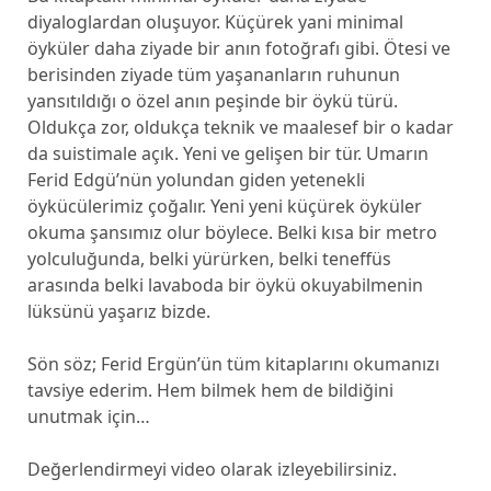
diyaloglardan oluşuyor. Küçürek yani minimal
öyküler daha ziyade bir anın fotoğrafı gibi. Ötesi ve
berisinden ziyade tüm yaşananların ruhunun
yansıtıldığı o özel anın peşinde bir öykü türü.
Oldukça zor, oldukça teknik ve maalesef bir o kadar
da suistimale açık. Yeni ve gelişen bir tür. Umarın
Ferid Edgü’nün yolundan giden yetenekli
öykücülerimiz çoğalır. Yeni yeni küçürek öyküler
okuma şansımız olur böylece. Belki kısa bir metro
yolculuğunda, belki yürürken, belki teneffüs
arasında belki lavaboda bir öykü okuyabilmenin
lüksünü yaşarız bizde.
Sön söz; Ferid Ergün’ün tüm kitaplarını okumanızı
tavsiye ederim. Hem bilmek hem de bildiğini
unutmak için…
Değerlendirmeyi video olarak izleyebilirsiniz.