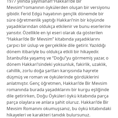
1977 yılında yayınlanan“Hakkari’de Bir
Mevsim”romanının öykülerden oluşan bir versiyonu
gibidir. Ferid Edgü hayatının gençlik dönemde bir
süre öğretmenlik yaptığı Hakkari’nin bir köyünde
yaşadıklarından oldukça etkilenir ve bunu eserlerine
yansıtır. Özellikle en iyi eseri olarak da gösterilen
“Hakkari’de Bir Mevsim” kitabında yaşadıklarını
çarpıcı bir üslup ve gerçeklikle dile getirir. Yazıldığı
dönem itibariyle bu oldukça etkili bir hikayedir.
İstanbul’da yaşamış ve “Doğu”yu görmemiş yazar, o
dönem Hakkari’sindeki yoksunluk, fakirlik, uzaklık,
cahillik, zorlu doğa şartları karışısında hayrete
düşmüş ve roman ve öykülerinde gördüklerini
anlatmıştır. Genç öğretmen, Hakkari’de Bir Mevsim
romanında burada yaşadıklarını bir kurgu eşliğinde
dile getirirken, Doğu Öyküleri öykü kitabında parça
parça olaylara ve anlara şahit oluruz. Hakkari’de Bir
Mevsim Romanını okumuşsanız, bu öykü kitabındaki
hikayeleri ve karakteri tanıdık bulursunuz.