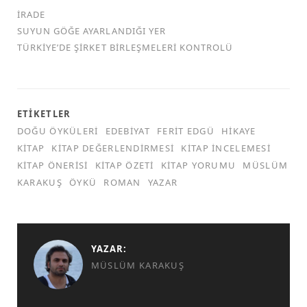
İRADE
SUYUN GÖĞE AYARLANDIĞI YER
TÜRKİYE’DE ŞİRKET BİRLEŞMELERİ KONTROLÜ
ETIKETLER
DOĞU ÖYKÜLERI
EDEBIYAT
FERIT EDGÜ
HIKAYE
KITAP
KITAP DEĞERLENDIRMESI
KITAP INCELEMESI
KITAP ÖNERISI
KITAP ÖZETI
KITAP YORUMU
MÜSLÜM
KARAKUŞ
ÖYKÜ
ROMAN
YAZAR
YAZAR:
MÜSLÜM KARAKUŞ