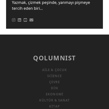
Yazmak, çizmek peşinde, yanmayı pişmeye
tercih eden biri...
QOLUMNIST
AILE & ÇOCUK
SCIENCE
ÇEVRE
DIN
EKONOMI
KÜLTÜR & SANAT
KITAP