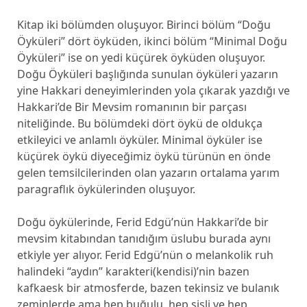
Kitap iki bölümden oluşuyor. Birinci bölüm “Doğu
Öyküleri” dört öyküden, ikinci bölüm “Minimal Doğu
Öyküleri” ise on yedi küçürek öyküden oluşuyor.
Doğu Öyküleri başlığında sunulan öyküleri yazarın
yine Hakkari deneyimlerinden yola çıkarak yazdığı ve
Hakkari’de Bir Mevsim romanının bir parçası
niteliğinde. Bu bölümdeki dört öykü de oldukça
etkileyici ve anlamlı öyküler. Minimal öyküler ise
küçürek öykü diyeceğimiz öykü türünün en önde
gelen temsilcilerinden olan yazarın ortalama yarım
paragraflık öykülerinden oluşuyor.
Doğu öykülerinde, Ferid Edgü’nün Hakkari’de bir
mevsim kitabından tanıdığım üslubu burada aynı
etkiyle yer alıyor. Ferid Edgü’nün o melankolik ruh
halindeki “aydın” karakteri(kendisi)’nin bazen
kafkaesk bir atmosferde, bazen tekinsiz ve bulanık
zeminlerde ama hep buğulu, hep sisli ve hep