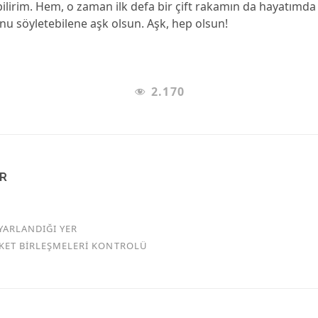
lirim. Hem, o zaman ilk defa bir çift rakamın da hayatımda
nu söyletebilene aşk olsun. Aşk, hep olsun!
2.170
AR
YARLANDIĞI YER
RKET BİRLEŞMELERİ KONTROLÜ