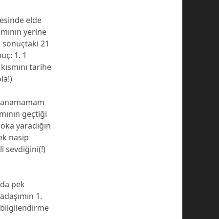
cesinde elde
amının yerine
n sonuçtaki 21
uç: 1. 1
 kısmını tarihe
la!)
 kazanamamam
mının geçtiği
boka yaradığın
ek nasip
 sevdiğini(!)
ada pek
kadaşımın 1.
bilgilendirme