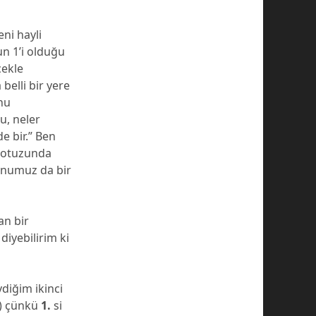
ni hayli
un 1’i olduğu
çekle
belli bir yere
nu
u, neler
de bir.” Ben
z otuzunda
konumuz da bir
an bir
diyebilirim ki
vdiğim ikinci
) çünkü
1.
si