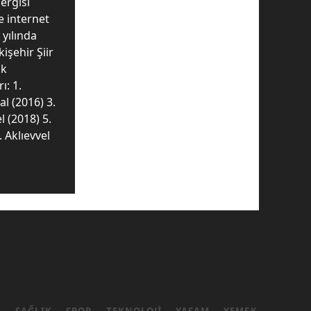
ergisi
e internet
 yılında
işehir Şiir
ak
ı: 1.
al (2016) 3.
 (2018) 5.
. Aklıevvel