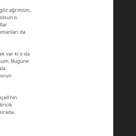
göz ağrımsın,
 olsun o
llar
amanları da
k var ki o da
uşum. Bugüne
ala
 torun
eli’nin
iricik
sırada.