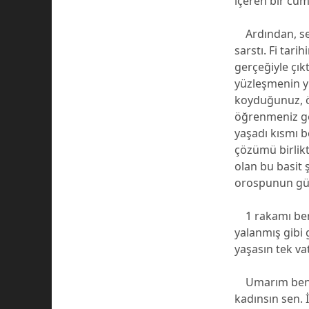
içeren bir cüm
Ardından, sevg
sarstı. Fi tar
gerçeğiyle çık
yüzleşmenin yı
koyduğunuz, öz
öğrenmeniz ger
yaşadı kısmı be
çözümü birlik
olan bu basit 
orospunun gün
1 rakamı beni
yalanmış gibi g
yaşasın tek vat
Umarım ben
kadınsın sen.