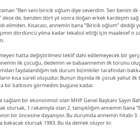
an ”Ben seni biricik oğlum diye severdim. Sen benim ilk 
,” dese de, benden dört yıl sonra doğan erkek kardeşim sağ
dı elimden. Kısacası, annemin bana ”Biricik oğlum” dediği yı
mın dördüncü yılına kadar tekabül ettiği için maalesef o z
m.
yen hatta değiştirilmesi teklif dahi edilemeyecek bir gerçe
nemin ilk çocuğu, dedemin ve babaannemin ilk torunu ol
mdan faydalandığım tek durum bizimkiler tarafından bakk
lların kısa süreli oluşudur. Bunun dışında ilk çocuk yahut ilk
a bir katkısını görmedim bugüne kadar.
 sağlam bir ekononmist olan MHP Genel Başkanı Sayın Bahç
k olursak, 1 rakamıyla olan 2. tanışıklığım annemin bana ”B
ının bir öncesine dayanıyor. Bu durumda annemin hitabı 3. 
 bakacak olursak 1983. Bu da demek oluyor ki: