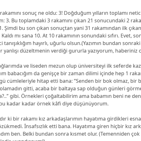
 rakamını sonuç ne oldu: 3! Doğduğum yılların toplamı neti
am: 3. Bu toplamdaki 3 rakamını çıkan 21 sonucundaki 2 rak
1. Şimdi bu son çıkan sonuçtan yani 31 rakamından ilk çıka
 Kaldı mı sana 10. At 10 rakamının sonundaki sıfırı. Evet, son
ci tanışıklığım hayırlı, uğurlu olsun.(Yazımın bundan sonraki
r yanlışı düzeltmenin verdiği gururla yazıyorum, haberiniz o
ğlarımda ve liseden mezun olup üniversiteyi ilk seferde
nım babacığım da genişçe bir zaman dilimi içinde hep 1 raka
gü cümleleriyle hitap etti bana: ”Senden bir bok olmaz, bir 
olamadın gitti, acaba bir baltaya sap olduğun günleri görm
?..” gibi. Örnekleri çoğaltabilirim ama babamın beni ne denli
 bu kadar kadar örnek kâfi diye düşünüyorum.
ır ki bir rakamı kız arkadaşlarımın hayatıma girdikleri esn
özükmedi. İnsafsızlık etti bana. Hayatıma giren hiçbir kız ar
madım ben. Belki bundan sonra kısmet olur. (Temenniden çok 