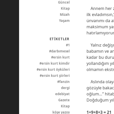
Güncel
Annem her zam
Kitap
ilk evladımsın
Mizah
ünvanımı da al
Yaşam
maksimum yaşı
hatırlamıyoru
ETIKETLER
Yalnız değişme
#1
babamın ve an
#darbımesel
kadar bu duru
#ersin kurt
yollandığım yı
#ersin kurt kimdir
olmamın ekstr
#ersin kurt öyküleri
#ersin kurt şiirleri
Aslında olaya
#fanzin
gözüyle bakaca
dergi
oğlum…” hitab
edebiyat
Doğduğum yıla
Gazete
Kitap
1+9+8+3 = 21
köşe yazısı