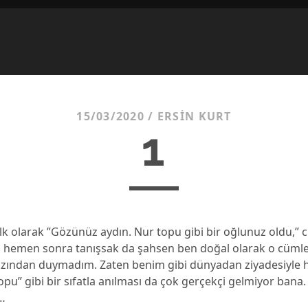
15/03/2020
/
ERSIN KURT
1
lk olarak ”Gözünüz aydın. Nur topu gibi bir oğlunuz oldu,” c
men sonra tanışsak da şahsen ben doğal olarak o cümley
zından duymadım. Zaten benim gibi dünyadan ziyadesiyle 
pu” gibi bir sıfatla anılması da çok gerçekçi gelmiyor bana. 
…