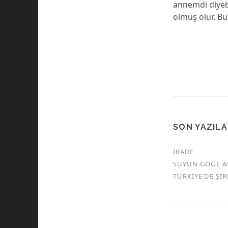
annemdi diyebi
olmuş olur. Bu
SON YAZIL
İRADE
SUYUN GÖĞE A
TÜRKİYE’DE Şİ