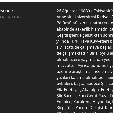
26 Ağustos 1983'te Eskişehir
YAZAR:
Anadolu Üniversitesi Radyo - 
ERSIN KURT
Bölümü'nü ikinci sınıfta terk e
akabinde askerlik hizmetini 
Çeşitli işlerde çalıştıktan son
yılında Türk Hava Kuvvetleri 
sivil statüde çalışmaya başlad
de çalışmaktadır. Birisi öykü alt
olmak üzere yayımlanan yedi 
mevcuttur. Ayrıca günümüz yer
üzerine araştırma, inceleme ve
yazıları kaleme almaktadır. Şiir
öyküleri; başta, Sadece Şiir, Ca
Eliz Edebiyat, Akatalpa, Edebi
Şiir Sarnıcı, Son Gemi, Yazar D
Edebice, Karakedi, Heybedar, 
Kirpi, Yazı Yorum Dergisi, Kibr