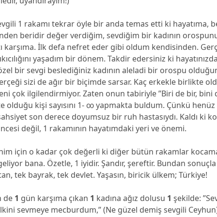
ledir, uyandırayım!)
ili 1 rakamı tekrar öyle bir anda temas etti ki hayatıma, be
ihinden beridir değer verdiğim, sevdiğim bir kadının orospun
tı karşıma. İlk defa nefret eder gibi oldum kendisinden. Ger
kıcılığını yaşadım bir dönem. Takdir edersiniz ki hayatınızda 
el bir sevgi beslediğiniz kadının aleladi bir orospu olduğu
çeği sizi de ağır bir biçimde sarsar. Kaç erkekle birlikte old
ni çok ilgilendirmiyor. Zaten onun tabiriyle ”Biri de bir, bini 
te olduğu kişi sayısını 1- ∞ yapmakta buldum. Çünkü henü
şahsiyet son derece doyumsuz bir ruh hastasıydı. Kaldı ki 
cesi değil, 1 rakamının hayatımdaki yeri ve önemi.
m için o kadar çok değerli ki diğer bütün rakamlar kocam
eliyor bana. Özetle, 1 iyidir. Şandır, şereftir. Bundan sonuçla 
an, tek bayrak, tek devlet. Yaşasın, biricik ülkem; Türkiye!
 de
1
gün karşıma çıkan
1
kadına ağız dolusu
1
şekilde: ”Se
 İlkini sevmeye mecburdum,” (Ne güzel demiş sevgili Ceyhun