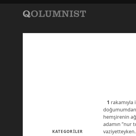
1
rakamıyla i
doğumumdan he
hemşirenin ağ
adamın ”nur to
vaziyetteyken
KATEGORILER