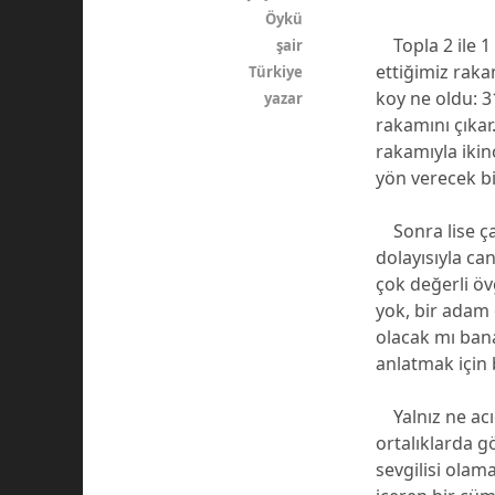
Öykü
Topla 2 ile 1
şair
ettiğimiz rak
Türkiye
koy ne oldu: 3
yazar
rakamını çıkar.
rakamıyla ikin
yön verecek bi
Sonra lise ça
dolayısıyla ca
çok değerli öv
yok, bir adam 
olacak mı bana
anlatmak için
Yalnız ne acıd
ortalıklarda g
sevgilisi ola