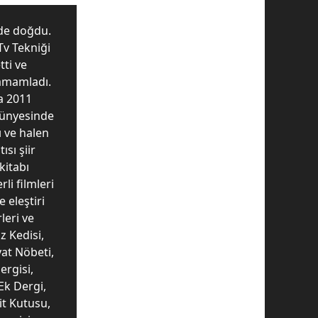
'de doğdu.
Tv Tekniği
tti ve
tamamladı.
ra 2011
bünyesinde
ı ve halen
ısı şiir
kitabı
li filmleri
 eleştiri
leri ve
z Kedisi,
yat Nöbeti,
ergisi,
Ek Dergi,
it Kutusu,