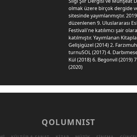
Silgi Şiir Dergisi ve Münşeat D
olmak üzere birçok dergide v
sitesinde yayımlanmıştır. 2019
düzenlenen 9. Uluslararası Esk
Festivali'ne katılımcı şair olar
katılmıştır. Yayımlanan Kitaplar
Gelişigüzel (2014) 2. Farzımuh
turnuSOL (2017) 4. Darbımesel
Kül (2018) 6. Begonvil (2019) 7
(2020)
QOLUMNIST