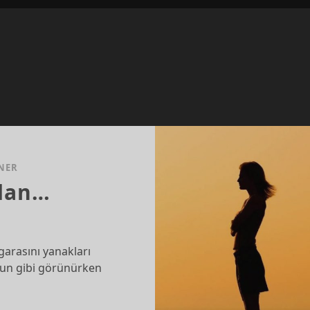
NER
dan…
garasını yanakları
gun gibi görünürken