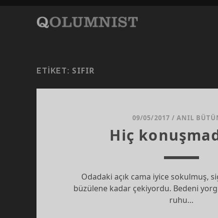
SIFIR
ETIKET:
09/05/2017
/
ANIL BÜTÜ
Hiç konuşma
Odadaki açık cama iyice sokulmuş, si
büzülene kadar çekiyordu. Bedeni yor
ruhu…