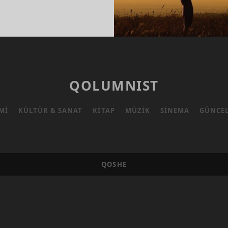
UŞMADAN…
QOLUMNIST
MI
KÜLTÜR & SANAT
KITAP
MÜZIK
SINEMA
GÜNCE
QOSHE