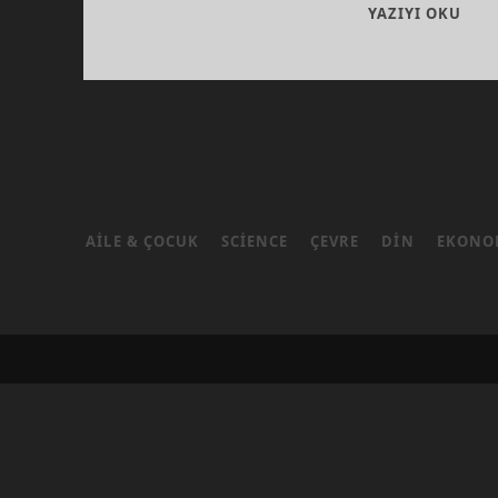
HIÇ
YAZIYI OKU
KON
AILE & ÇOCUK
SCIENCE
ÇEVRE
DIN
EKONO