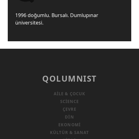
1996 doğumlu. Bursalı. Dumlupınar
üniversitesi.
QOLUMNIST
AILE & ÇOCUK
SCIENCE
ÇEVRE
DIN
EKONOMI
KÜLTÜR & SANAT