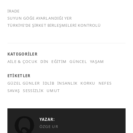
İRADE
SUYUN GÖĞE AYARLANDIĞI YER
TÜRKİYE’DE ŞİRKET BİRLEŞMELERİ KONTROLÜ
KATEGORILER
AILE & ÇOCUK
DIN
EĞITIM
GÜNCEL
YAŞAM
ETIKETLER
GÜZEL GÜNLER
IDLIB
INSANLIK
KORKU
NEFES
SAVAŞ
SESSIZLIK
UMUT
YAZAR:
ÖZGE UR