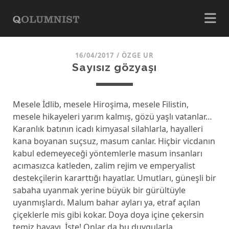
16/04/2017
/
ÖZGE UR
Sayısız gözyaşı
Mesele İdlib, mesele Hiroşima, mesele Filistin,
mesele hikayeleri yarım kalmış, gözü yaşlı vatanlar…
Karanlık batının icadı kimyasal silahlarla, hayalleri
kana boyanan suçsuz, masum canlar. Hiçbir vicdanın
kabul edemeyeceği yöntemlerle masum insanları
acımasızca katleden, zalim rejim ve emperyalist
destekçilerin kararttığı hayatlar. Umutları, güneşli bir
sabaha uyanmak yerine büyük bir gürültüyle
uyanmışlardı. Malum bahar ayları ya, etraf açılan
çiçeklerle mis gibi kokar. Doya doya içine çekersin
temiz havayı. İşte! Onlar da bu duygularla