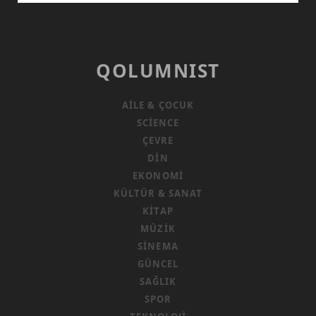
ŞU
KADAR
NEFES
QOLUMNIST
AILE & ÇOCUK
SCIENCE
ÇEVRE
DIN
EKONOMI
KÜLTÜR & SANAT
KITAP
MÜZIK
SINEMA
GÜNCEL
SAĞLIK
SPOR