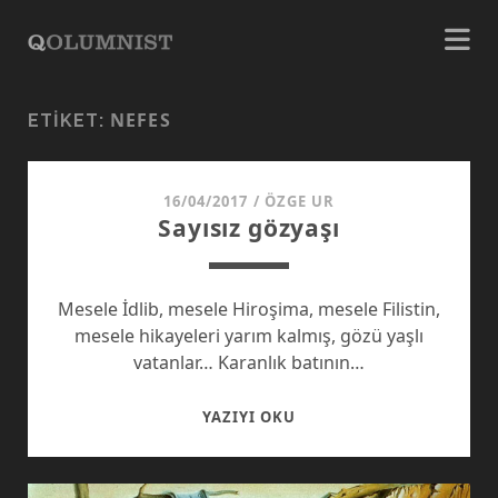
NEFES
ETIKET:
16/04/2017
/
ÖZGE UR
Sayısız gözyaşı
Mesele İdlib, mesele Hiroşima, mesele Filistin,
mesele hikayeleri yarım kalmış, gözü yaşlı
vatanlar… Karanlık batının…
SAYISIZ
YAZIYI OKU
GÖZYAŞI