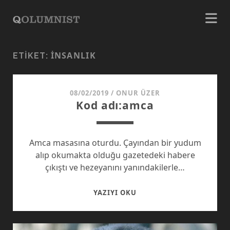
INSANLIK
ETIKET:
08/02/2019
/
ONUR ÜZER
Kod adı:amca
Amca masasına oturdu. Çayından bir yudum
alıp okumakta olduğu gazetedeki habere
çıkıştı ve hezeyanını yanındakilerle…
KOD
YAZIYI OKU
ADI:AMCA