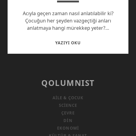
Acıyla geçen zaman nasıl anlatılabilir ki?
Çocuğun her şeyden vazgeçtiği anları
anlatmaya hangi mürekkep yeter?…
ÇÖLLEŞMIŞ
YAZIYI OKU
BEDENLER
QOLUMNIST
AILE & ÇOCUK
SCIENCE
ÇEVRE
DIN
EKONOMI
KÜLTÜR & SANAT