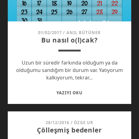
01/02/2017
/
ANIL BÜTÜNER
Bu nasıl o(l)cak?
Uzun bir süredir farkında olduğum ya da
olduğumu sandığım bir durum var. Yatıyorum
kalkıyorum, tekrar…
BU
YAZIYI OKU
NASIL
O(L)CAK?
28/12/2016
/
ÖZGE UR
Çölleşmiş bedenler