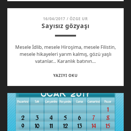
16/04/2017
/
ÖZGE UR
Sayısız gözyaşı
Mesele İdlib, mesele Hiroşima, mesele Filistin,
mesele hikayeleri yarım kalmış, gözü yaşlı
vatanlar… Karanlık batının…
SAYISIZ
YAZIYI OKU
GÖZYAŞI