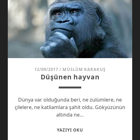
12/09/2017
/
MÜSLÜM KARAKUŞ
Düşünen hayvan
Dünya var olduğunda beri, ne zulümlere, ne
çilelere, ne katliamlara şahit oldu. Gökyüzünün
altında ne…
DÜŞÜNEN
YAZIYI OKU
HAYVAN