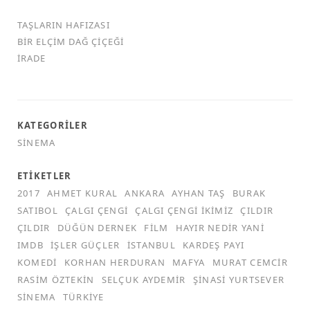
TAŞLARIN HAFIZASI
BIR ELÇIM DAĞ ÇIÇEĞI
İRADE
KATEGORILER
SINEMA
ETIKETLER
2017
AHMET KURAL
ANKARA
AYHAN TAŞ
BURAK
SATIBOL
ÇALGI ÇENGI
ÇALGI ÇENGI İKIMIZ
ÇILDIR
ÇILDIR
DÜĞÜN DERNEK
FILM
HAYIR NEDIR YANI
IMDB
İŞLER GÜÇLER
İSTANBUL
KARDEŞ PAYI
KOMEDI
KORHAN HERDURAN
MAFYA
MURAT CEMCIR
RASIM ÖZTEKIN
SELÇUK AYDEMIR
ŞINASI YURTSEVER
SINEMA
TÜRKIYE