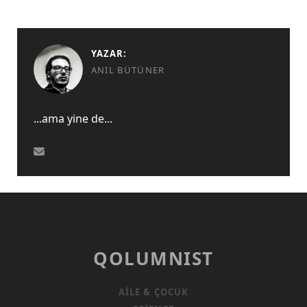
YAZAR:
ANIL BÜTÜNER
...ama yine de...
QOLUMNIST
AILE & ÇOCUK