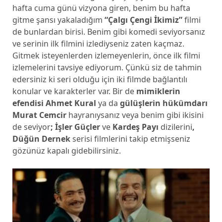
hafta cuma günü vizyona giren, benim bu hafta
gitme şansı yakaladığım
“Çalgı Çengi İkimiz”
filmi
de bunlardan birisi. Benim gibi komedi seviyorsanız
ve serinin ilk filmini izlediyseniz zaten kaçmaz.
Gitmek isteyenlerden izlemeyenlerin, önce ilk filmi
izlemelerini tavsiye ediyorum. Çünkü siz de tahmin
edersiniz ki seri olduğu için iki filmde bağlantılı
konular ve karakterler var. Bir de
mimiklerin
efendisi Ahmet Kural
ya da
gülüşlerin hükümdarı
Murat Cemcir
hayranıysanız veya benim gibi ikisini
de seviyor
; İşler Güçler
ve
Kardeş Payı
dizilerini
,
Düğün Dernek
serisi filmlerini takip etmişseniz
gözünüz kapalı gidebilirsiniz.