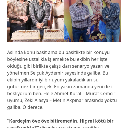
Aslında konu basit ama bu basitlikte bir konuyu
böylesine ustalıkla işlemekte bu ekibin her işte
olduğu gibi birlikte çalıştıkları senaryo yazarı ve
yönetmen Selçuk Aydemir sayesinde galiba. Bu
ekibin yıllardır iyi bir uyum yakaladıkları su
götürmez bir gerçek. En yakın zamanda yeni dizi
bekliyorum ben. Hele Ahmet Kural – Murat Cemcir
uyumu, Zeki Alasya – Metin Akpınar arasında yoktu
galiba. O derece.
“Kardeşim öve öve bitiremedin. Hiç mi kötü bir
tarafı yoktu?”
diyenlere naçizane tespitler