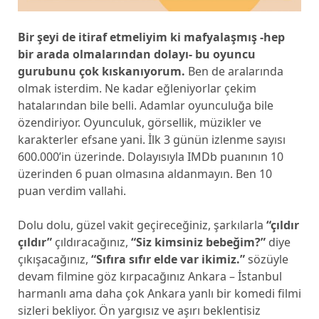
Bir şeyi de itiraf etmeliyim ki mafyalaşmış -hep
bir arada olmalarından dolayı- bu oyuncu
gurubunu çok kıskanıyorum.
Ben de aralarında
olmak isterdim. Ne kadar eğleniyorlar çekim
hatalarından bile belli. Adamlar oyunculuğa bile
özendiriyor. Oyunculuk, görsellik, müzikler ve
karakterler efsane yani. İlk 3 günün izlenme sayısı
600.000’in üzerinde. Dolayısıyla IMDb puanının 10
üzerinden 6 puan olmasına aldanmayın. Ben 10
puan verdim vallahi.
Dolu dolu, güzel vakit geçireceğiniz, şarkılarla
“çıldır
çıldır”
çıldıracağınız,
“Siz kimsiniz bebeğim?”
diye
çıkışacağınız,
“Sıfıra sıfır elde var ikimiz.”
sözüyle
devam filmine göz kırpacağınız Ankara – İstanbul
harmanlı ama daha çok Ankara yanlı bir komedi filmi
sizleri bekliyor. Ön yargısız ve aşırı beklentisiz