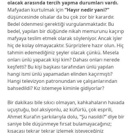
olacak arasında tercih yapma durumları vardı.
Mafyadan kurtulmak için
“Hayır nedir yani?”
düşüncesinde olsalar da bu çok zor bir karardır.
Bedel ödenmesi gerektiği vurgulanmaktadır. Bu
bedel, yapılan bir düğünde nikah memurunu kaçırıp
mafyaya teslim etmek olarak söyleniyor. Ancak işler
hiç de kolay olmayacaktır. Sürprizlere hazır olun. Hiç
tahmin edemediğiniz şeyler olacak çünkü. Mesela
onları ünlü yapacak kişi kim? Dahası onları nerede
keşfetti? Bu kişi başkası tarafından ünlü yapılan
hangi ismi ünlü yapamadan elinden kaçırmıştı?
Hangi televizyon patronundan ve çalışanlarından
bahsedildi? Kız istemeye kiminle gidiyorlar?
Bir dakikası bile sıkıcı olmayan, kahkahaların havada
uçuştuğu, bol aksiyonlu, az küfürlü, çok esprili,
Ahmet Kural’ın şarkılarıyla dolu, “Şu nasıldı?” diye bir
saniye bile düşünmeye fırsat bulamayacağınız;
kısacası tekrar tekrar izlemek isteyeceğiniz