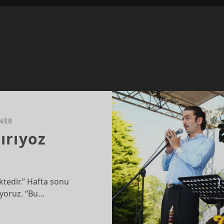
NER
dırıyoz
tedir.” Hafta sonu
iriyoruz. “Bu…
DIR