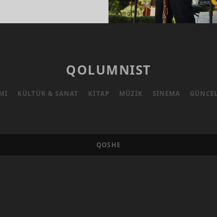
DIR
DIRIYOZ
QOLUMNIST
MI
KÜLTÜR & SANAT
KITAP
MÜZIK
SINEMA
GÜNCE
QOSHE