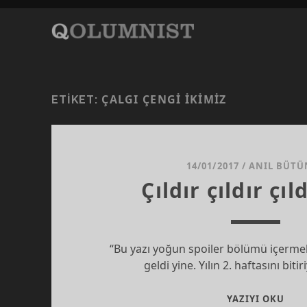
ÇALGI ÇENGI İKIMIZ
ETIKET:
14/01/2017
/
ANIL BÜTÜ
Çıldır çıldır çıl
“Bu yazı yoğun spoiler bölümü içermek
geldi yine. Yılın 2. haftasını bit
ÇIL
YAZIYI OKU