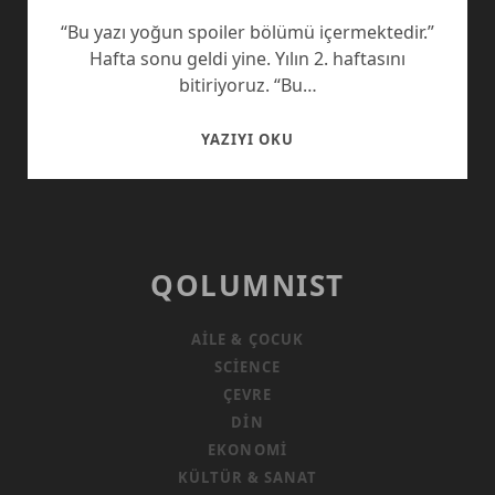
“Bu yazı yoğun spoiler bölümü içermektedir.”
Hafta sonu geldi yine. Yılın 2. haftasını
bitiriyoruz. “Bu…
ÇILDIR
YAZIYI OKU
ÇILDIR
ÇILDIRIYOZ
QOLUMNIST
AILE & ÇOCUK
SCIENCE
ÇEVRE
DIN
EKONOMI
KÜLTÜR & SANAT