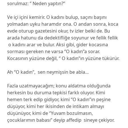
sorulmaz: ‘’ Neden yaptın?’’
Ve içi içini kemirir. O kadını bulup, saçını başını
yolmadan uyku haramdır ona. O andan sonra, koca
evde oturup gazetesini okur, tv izler belki de. Bu
arada hatunu da dedektifliğe soyunur ve fellik fellik
o kadını arar ve bulur. Aksi gibi, gider kocasına
sorması gereken ne varsa ‘’O kadın”a sorar.
Kocasının yüzüne değil, ‘’ O kadın”ın yüzüne tükürür.
Ah ‘’O kadın’’, sen neymişsin be abla…
Fazla uzatmayacağım; konu aldatma olduğunda
herkesin bu duruma tepkisi farklı oluyor. Kimi
hemen terk edip gidiyor, kimi ‘’O kadın”ın peşine
düşüyor, kimi her ikisinden de intikam almayı
düşünüyor, kimi de ‘’Yuvam bozulmasın,
çocuklarımın babası’’ deyip affedip sineye çekiyor.