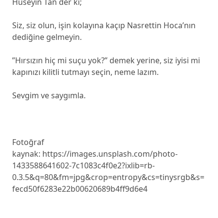
Hüseyin Tan der ki;
Siz, siz olun, işin kolayına kaçıp Nasrettin Hoca’nın
dediğine gelmeyin.
”Hırsızın hiç mi suçu yok?” demek yerine, siz iyisi mi
kapınızı kilitli tutmayı seçin, neme lazım.
Sevgim ve saygımla.
Fotoğraf
kaynak: https://images.unsplash.com/photo-
1433588641602-7c1083c4f0e2?ixlib=rb-
0.3.5&q=80&fm=jpg&crop=entropy&cs=tinysrgb&s=
fecd50f6283e22b00620689b4ff9d6e4