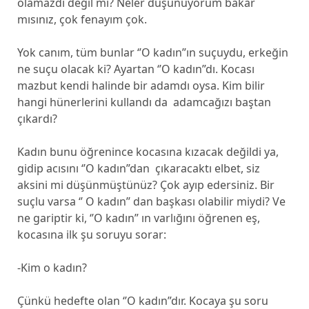
olamazdı değil mi? Neler düşünüyorum bakar
mısınız, çok fenayım çok.
Yok canım, tüm bunlar ‘’O kadın”ın suçuydu, erkeğin
ne suçu olacak ki? Ayartan ‘’O kadın”dı. Kocası
mazbut kendi halinde bir adamdı oysa. Kim bilir
hangi hünerlerini kullandı da adamcağızı baştan
çıkardı?
Kadın bunu öğrenince kocasına kızacak değildi ya,
gidip acısını ‘’O kadın”dan çıkaracaktı elbet, siz
aksini mi düşünmüştünüz? Çok ayıp edersiniz. Bir
suçlu varsa ‘’ O kadın’’ dan başkası olabilir miydi? Ve
ne gariptir ki, ‘’O kadın” ın varlığını öğrenen eş,
kocasına ilk şu soruyu sorar:
-Kim o kadın?
Çünkü hedefte olan ‘’O kadın”dır. Kocaya şu soru