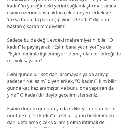
kadın’ ‘ın yüreğindeki yerini sağlamlaştırmak adına
eşinin üzerine basmaktan çekinmeyen erkekse?
Yoksa bunu da pas geçip yine ‘’O kadın” dır, onu
baştan çıkaran mı? diyelim?
Sadece bu da değil, evdeki mahremiyetini bile ‘’ O
kadın” la paylaşarak, ‘’Eşim bana yetmiyor’’ ya da
‘’Eşim benimle ilgilenmiyor’’ demiş olan bir erkeği de
mi yok sayalım?
Evini günde bir kez dahi aramayan ya da arayıp
sadece ‘’ Ne lazım’’ diyen erkek, ‘’O kadını’’ kim bilir
günde kaç kez aramıştır. Ve bunu ona yaptıran da
yine ‘’ O kadın”dır deyip geçelim isterseniz…
Eşinin doğum gününü ya da evlilik yıl dönümlerini
unuturken, ‘’O kadın”a özel bir günü beklemeden
dahi defalarca çiçek yollamış olma ihtimali de