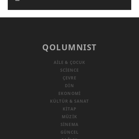
QOLUMNIST
AILE & ÇOCUK
SCIENCE
ÇEVRE
DIN
EKONOMI
KÜLTÜR & SANAT
KITAP
MÜZIK
SINEMA
GÜNCEL