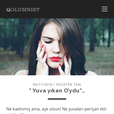
06/11/2016
/
HÜSEYIN TAN
” Yuva yıkan O’ydu”…
Ne kadınmış ama, aşk olsun! Ne yuvaları perişan etti