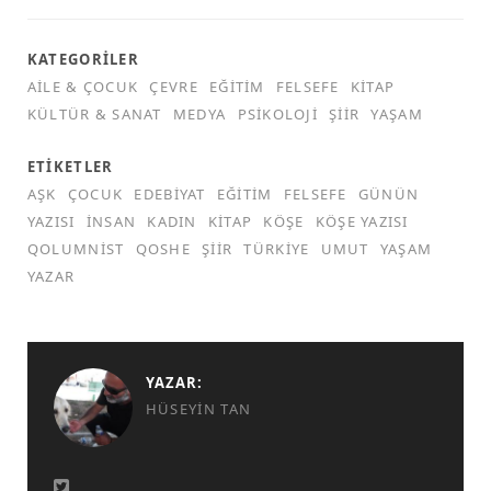
KATEGORILER
AILE & ÇOCUK
ÇEVRE
EĞITIM
FELSEFE
KITAP
KÜLTÜR & SANAT
MEDYA
PSIKOLOJI
ŞIIR
YAŞAM
ETIKETLER
AŞK
ÇOCUK
EDEBIYAT
EĞITIM
FELSEFE
GÜNÜN
YAZISI
INSAN
KADIN
KITAP
KÖŞE
KÖŞE YAZISI
QOLUMNIST
QOSHE
ŞIIR
TÜRKIYE
UMUT
YAŞAM
YAZAR
YAZAR:
HÜSEYIN TAN