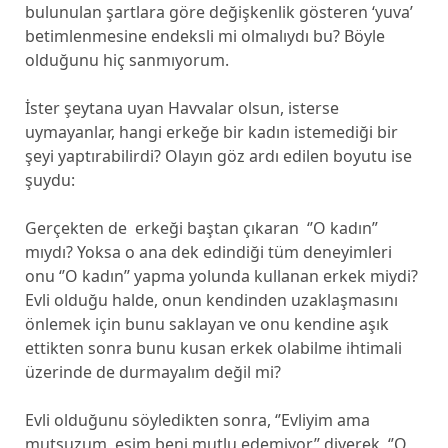
bulunulan şartlara göre değişkenlik gösteren ‘yuva’
betimlenmesine endeksli mi olmalıydı bu? Böyle
olduğunu hiç sanmıyorum.
İster şeytana uyan Havvalar olsun, isterse
uymayanlar, hangi erkeğe bir kadın istemediği bir
şeyi yaptırabilirdi? Olayın göz ardı edilen boyutu ise
şuydu:
Gerçekten de erkeği baştan çıkaran ‘’O kadın”
mıydı? Yoksa o ana dek edindiği tüm deneyimleri
onu ‘’O kadın’’ yapma yolunda kullanan erkek miydi?
Evli olduğu halde, onun kendinden uzaklaşmasını
önlemek için bunu saklayan ve onu kendine aşık
ettikten sonra bunu kusan erkek olabilme ihtimali
üzerinde de durmayalım değil mi?
Evli olduğunu söyledikten sonra, ‘’Evliyim ama
mutsuzum, eşim beni mutlu edemiyor’’ diyerek, ‘’O