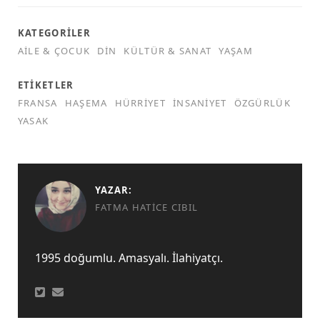
KATEGORILER
AILE & ÇOCUK
DIN
KÜLTÜR & SANAT
YAŞAM
ETIKETLER
FRANSA
HAŞEMA
HÜRRIYET
INSANIYET
ÖZGÜRLÜK
YASAK
YAZAR:
FATMA HATICE CIBIL
1995 doğumlu. Amasyalı. İlahiyatçı.