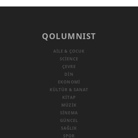
QOLUMNIST
AILE & ÇOCUK
SCIENCE
ÇEVRE
DIN
EKONOMI
KÜLTÜR & SANAT
KITAP
MÜZIK
SINEMA
GÜNCEL
SAĞLIK
SPOR