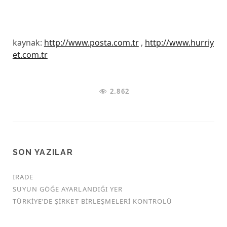
kaynak:
http://www.posta.com.tr
,
http://www.hurriy
et.com.tr
2.862
SON YAZILAR
İRADE
SUYUN GÖĞE AYARLANDIĞI YER
TÜRKİYE’DE ŞİRKET BİRLEŞMELERİ KONTROLÜ