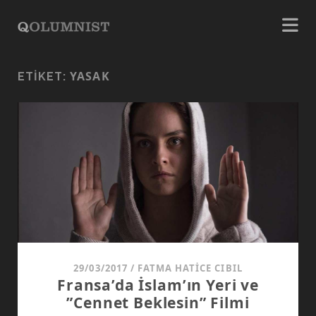
YASAK
ETIKET:
29/03/2017
/
FATMA HATICE CIBIL
Fransa’da İslam’ın Yeri ve
”Cennet Beklesin” Filmi