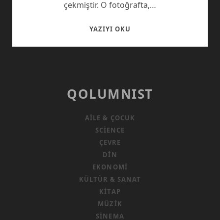
çekmiştir. O fotoğrafta,…
HAŞEMAYA
YAZIYI OKU
ÖZGÜRLÜK!
QOLUMNIST
AILE & ÇOCUK
SCIENCE
ÇEVRE
DIN
EKONOMI
KÜLTÜR & SANAT
KITAP
MÜZIK
SINEMA