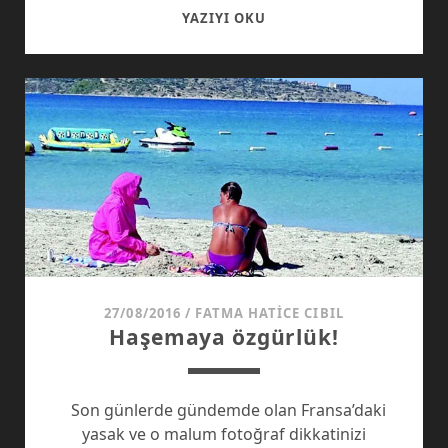
GÜLMEK
YAZIYI OKU
SERBEST
AĞLAMAK
YASAK!
27/08/2016
/
FATMA HATICE CIBIL
Haşemaya özgürlük!
Son günlerde gündemde olan Fransa’daki
yasak ve o malum fotoğraf dikkatinizi