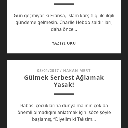
Gün geçmiyor ki Fransa, İslam karşıtlığı ile ilgili
gündeme gelmesin. Charlie Hebdo saldırıları,
daha önce…
FRANSA’DA
YAZIYI OKU
İSLAM’IN
YERI
VE
”CENNET
08/01/2017
/
HAKAN MERT
Gülmek Serbest Ağlamak
BEKLESIN”
Yasak!
FILMI
Babası çocuklarına dünya malının çok da
önemli olmadığını anlatmak için söze şöyle
başlamış, ”Diyelim ki Taksim…