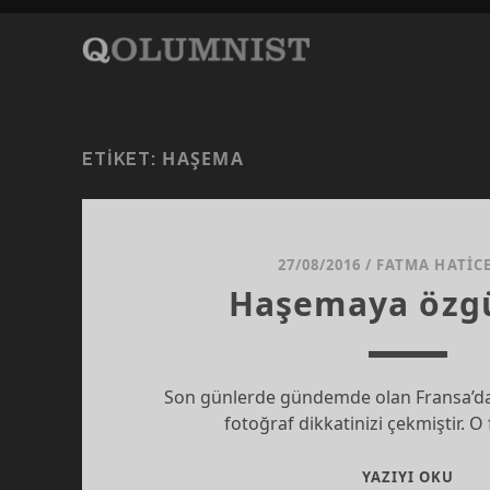
HAŞEMA
ETIKET:
27/08/2016
/
FATMA HATICE
Haşemaya özgü
Son günlerde gündemde olan Fransa’da
fotoğraf dikkatinizi çekmiştir. O
HAŞ
YAZIYI OKU