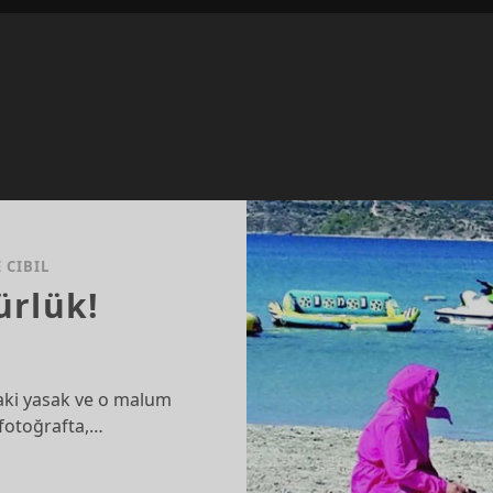
 CIBIL
rlük!
ki yasak ve o malum
 fotoğrafta,…
EMAYA