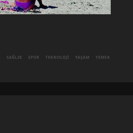
L
SAĞLIK
SPOR
TEKNOLOJI
YAŞAM
YEMEK