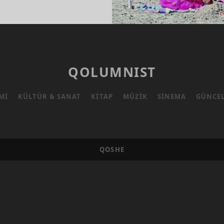
ÜRLÜK!
QOLUMNIST
MI
KÜLTÜR & SANAT
KITAP
MÜZIK
SINEMA
GÜNCE
QOSHE