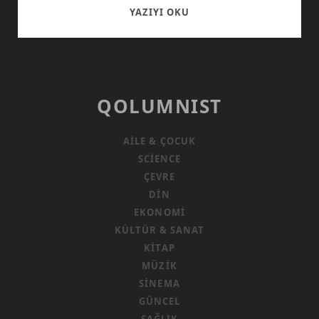
“SOFRADA
YAZIYI OKU
TUZUMUZ
BULUNSUN”
DEDILER
QOLUMNIST
AILE & ÇOCUK
SCIENCE
ÇEVRE
DIN
EKONOMI
KÜLTÜR & SANAT
KITAP
MÜZIK
SINEMA
GÜNCEL