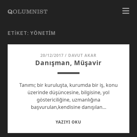
YÖNETIM
ETIKET:
20/12/2017
/
DAVUT AKAR
Danışman, Müşavir
Tanımı; bir kuruluşta, kurumda bir iş, konu
üzerinde düşüncesine, bilgisine, yol
göstericiliğine, uzmanlığına
başvurulan,kendisine danışılan…
DANIŞMAN,
YAZIYI OKU
MÜŞAVIR