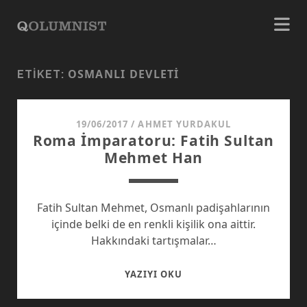
OSMANLI DEVLETI
ETIKET:
19/06/2017
/
AHMET YURDAKUL
Roma İmparatoru: Fatih Sultan
Mehmet Han
Fatih Sultan Mehmet, Osmanlı padişahlarının
içinde belki de en renkli kişilik ona aittir.
Hakkındaki tartışmalar…
ROMA
YAZIYI OKU
İMPARATORU:
FATIH