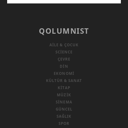
ZAMANI
GELMEDI
MI?
QOLUMNIST
AILE & ÇOCUK
SCIENCE
ÇEVRE
DIN
EKONOMI
KÜLTÜR & SANAT
KITAP
MÜZIK
SINEMA
GÜNCEL
SAĞLIK
SPOR