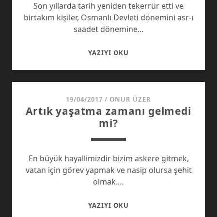
Son yıllarda tarih yeniden tekerrür etti ve
birtakım kişiler, Osmanlı Devleti dönemini asr-ı
saadet dönemine…
OSMANLI
YAZIYI OKU
ASR-
I
SAADET
DEĞILDI
19/04/2017
/
ONUR ÜZER
Artık yaşatma zamanı gelmedi
mi?
En büyük hayallimizdir bizim askere gitmek,
vatan için görev yapmak ve nasip olursa şehit
olmak.…
ARTIK
YAZIYI OKU
YAŞATMA