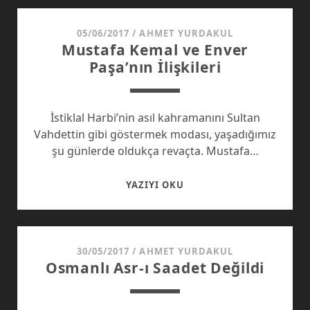
SULTAN
MEHMET
05/06/2017
/
AHMET YURDAKUL
Mustafa Kemal ve Enver
HAN
Paşa’nın İlişkileri
İstiklal Harbi’nin asıl kahramanını Sultan
Vahdettin gibi göstermek modası, yaşadığımız
şu günlerde oldukça revaçta. Mustafa…
MUSTAFA
YAZIYI OKU
KEMAL
VE
ENVER
PAŞA’NIN
30/05/2017
/
AHMET YURDAKUL
Osmanlı Asr-ı Saadet Değildi
İLIŞKILERI