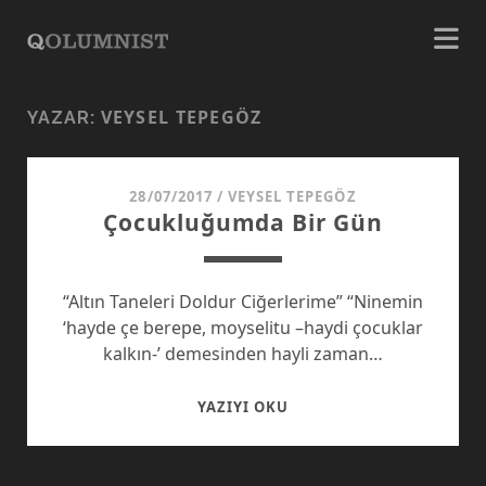
VEYSEL TEPEGÖZ
YAZAR:
28/07/2017
/
VEYSEL TEPEGÖZ
Çocukluğumda Bir Gün
“Altın Taneleri Doldur Ciğerlerime” “Ninemin
‘hayde çe berepe, moyselitu –haydi çocuklar
kalkın-’ demesinden hayli zaman…
ÇOCUKLUĞUMDA
YAZIYI OKU
BIR
GÜN