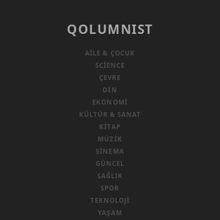
QOLUMNIST
AILE & ÇOCUK
SCIENCE
ÇEVRE
DIN
EKONOMI
KÜLTÜR & SANAT
KITAP
MÜZIK
SINEMA
GÜNCEL
SAĞLIK
SPOR
TEKNOLOJI
YAŞAM