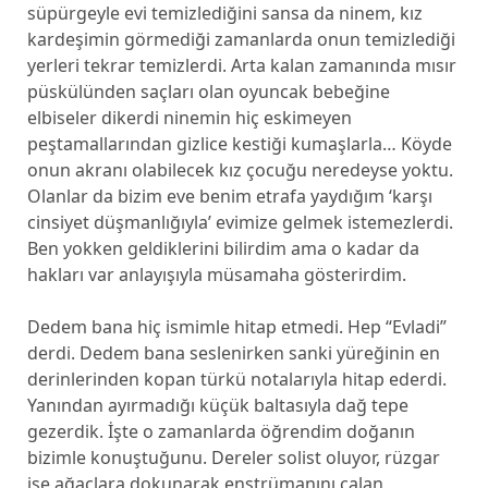
süpürgeyle evi temizlediğini sansa da ninem, kız
kardeşimin görmediği zamanlarda onun temizlediği
yerleri tekrar temizlerdi. Arta kalan zamanında mısır
püskülünden saçları olan oyuncak bebeğine
elbiseler dikerdi ninemin hiç eskimeyen
peştamallarından gizlice kestiği kumaşlarla… Köyde
onun akranı olabilecek kız çocuğu neredeyse yoktu.
Olanlar da bizim eve benim etrafa yaydığım ‘karşı
cinsiyet düşmanlığıyla’ evimize gelmek istemezlerdi.
Ben yokken geldiklerini bilirdim ama o kadar da
hakları var anlayışıyla müsamaha gösterirdim.
Dedem bana hiç ismimle hitap etmedi. Hep “Evladi”
derdi. Dedem bana seslenirken sanki yüreğinin en
derinlerinden kopan türkü notalarıyla hitap ederdi.
Yanından ayırmadığı küçük baltasıyla dağ tepe
gezerdik. İşte o zamanlarda öğrendim doğanın
bizimle konuştuğunu. Dereler solist oluyor, rüzgar
ise ağaçlara dokunarak enstrümanını çalan