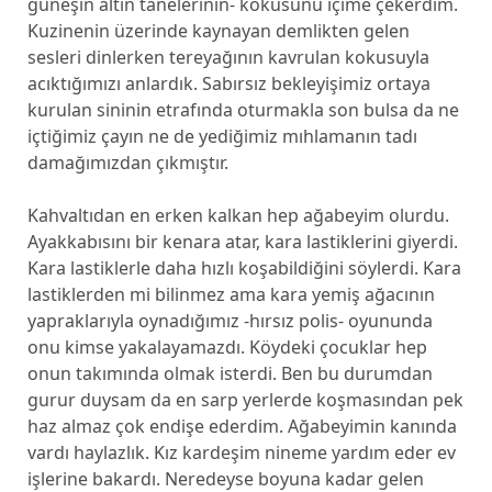
güneşin altın tanelerinin- kokusunu içime çekerdim.
Kuzinenin üzerinde kaynayan demlikten gelen
sesleri dinlerken tereyağının kavrulan kokusuyla
acıktığımızı anlardık. Sabırsız bekleyişimiz ortaya
kurulan sininin etrafında oturmakla son bulsa da ne
içtiğimiz çayın ne de yediğimiz mıhlamanın tadı
damağımızdan çıkmıştır.
Kahvaltıdan en erken kalkan hep ağabeyim olurdu.
Ayakkabısını bir kenara atar, kara lastiklerini giyerdi.
Kara lastiklerle daha hızlı koşabildiğini söylerdi. Kara
lastiklerden mi bilinmez ama kara yemiş ağacının
yapraklarıyla oynadığımız -hırsız polis- oyununda
onu kimse yakalayamazdı. Köydeki çocuklar hep
onun takımında olmak isterdi. Ben bu durumdan
gurur duysam da en sarp yerlerde koşmasından pek
haz almaz çok endişe ederdim. Ağabeyimin kanında
vardı haylazlık. Kız kardeşim nineme yardım eder ev
işlerine bakardı. Neredeyse boyuna kadar gelen