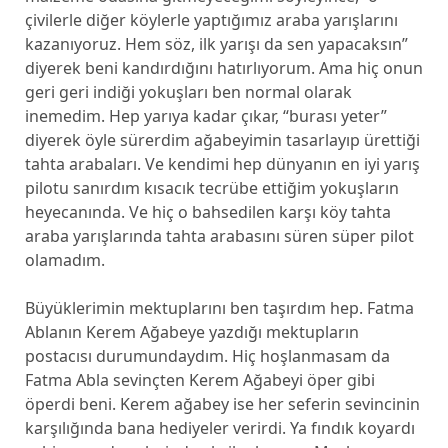
çivilerle diğer köylerle yaptığımız araba yarışlarını
kazanıyoruz. Hem söz, ilk yarışı da sen yapacaksın”
diyerek beni kandırdığını hatırlıyorum. Ama hiç onun
geri geri indiği yokuşları ben normal olarak
inemedim. Hep yarıya kadar çıkar, “burası yeter”
diyerek öyle sürerdim ağabeyimin tasarlayıp ürettiği
tahta arabaları. Ve kendimi hep dünyanın en iyi yarış
pilotu sanırdım kısacık tecrübe ettiğim yokuşların
heyecanında. Ve hiç o bahsedilen karşı köy tahta
araba yarışlarında tahta arabasını süren süper pilot
olamadım.
Büyüklerimin mektuplarını ben taşırdım hep. Fatma
Ablanın Kerem Ağabeye yazdığı mektupların
postacısı durumundaydım. Hiç hoşlanmasam da
Fatma Abla sevinçten Kerem Ağabeyi öper gibi
öperdi beni. Kerem ağabey ise her seferin sevincinin
karşılığında bana hediyeler verirdi. Ya fındık koyardı