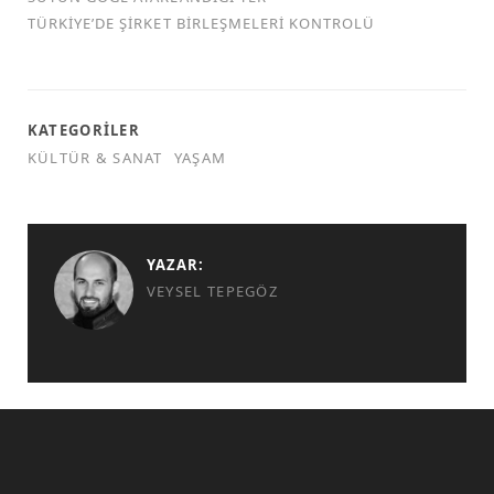
TÜRKİYE’DE ŞİRKET BİRLEŞMELERİ KONTROLÜ
KATEGORILER
KÜLTÜR & SANAT
YAŞAM
YAZAR:
VEYSEL TEPEGÖZ