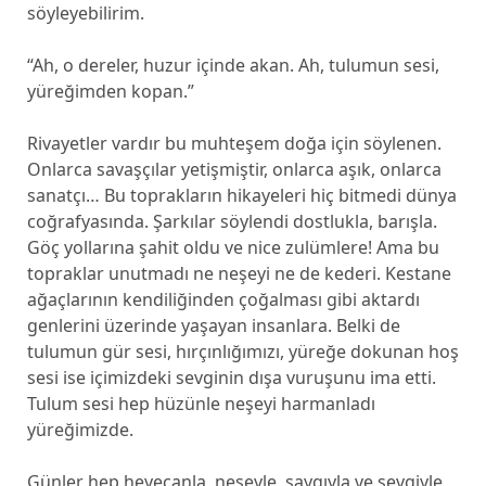
söyleyebilirim.
“Ah, o dereler, huzur içinde akan. Ah, tulumun sesi,
yüreğimden kopan.”
Rivayetler vardır bu muhteşem doğa için söylenen.
Onlarca savaşçılar yetişmiştir, onlarca aşık, onlarca
sanatçı… Bu toprakların hikayeleri hiç bitmedi dünya
coğrafyasında. Şarkılar söylendi dostlukla, barışla.
Göç yollarına şahit oldu ve nice zulümlere! Ama bu
topraklar unutmadı ne neşeyi ne de kederi. Kestane
ağaçlarının kendiliğinden çoğalması gibi aktardı
genlerini üzerinde yaşayan insanlara. Belki de
tulumun gür sesi, hırçınlığımızı, yüreğe dokunan hoş
sesi ise içimizdeki sevginin dışa vuruşunu ima etti.
Tulum sesi hep hüzünle neşeyi harmanladı
yüreğimizde.
Günler hep heyecanla, neşeyle, saygıyla ve sevgiyle