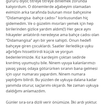
gururu diyor, titreye titreye dinlemek zorunda
kalıyordum. O dönemlerde ağabeyim olamadan
evimizin arka tarafında bulunan mısır bahçesine
“Didamangisa -bahçe cadısı-” korkusundan hiç
gidemedim. Ve o güzelim mısırları yemek için hep
birilerinden gizlice yardım aldım(!) Her gece aynı
hikayeler anlatılırdı neredeyse ama bahçe cadısı olan
“Didamangisa” ayrı bir yere sahipti. Onun hedefi
bahçeye giren çocuklardı. Saatler ilerledikçe uyku
ağırlığını hissettirirdi küçük ve yorgun
bedenlerimizde. Kız kardeşim çoktan sedirde
kıvrılmış uyumuştu bile. Ninem uyuya kalanlarımızı
yavaş yavaş odaya götürürken sıranın bana gelmesi
için uyur numarası yapardım. Ninem numara
yaptığımı bilirdi. Bu yüzden de uykuya dalana kadar
yanımda oturur, saçlarımı okşardı. Ne zaman uykuya
daldığımı anlamazdım.
Günler sıra-sıra dizili verir önümüze. İlki ardı yoktur.