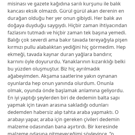
misinası ve gazete kağıdına sarılı kurşunu ile balık
kancası eksik olmazdı. Gürül gürül akan derenin en
durağan olduğu her yer onun gibiydi. Her balık avı
doğaya duyduğu saygıydı. Hiçbir zaman ihtiyacından
fazlasını tutmadı ve hiçbir zaman tek başına yemedi.
Balığı çok severdi ama bakır tavada tereyağıyla pişen
kırmızı pullu alabalıktan yediğini hiç görmedim. Hep
ekmeği, tavada kaynar duran yağlara bandırır,
karnını öyle doyururdu. Yanaklarının kızarıklığı belki
bu yüzden oluşmuştur. Biz hiç ayrılmadık
ağabeyimden. Akşama saatlerine yakın oynanan
oyunlarda hep onun yanında olurdum. Onunla
olmak, oyunda önde başlamak anlamına geliyordu.
En iyi yaptığı şeylerden biri de dedemin balta sapı
yapmak için tavan arasına sakladığı odunları
dedemden habersiz alıp tahta araba yapmaktı. O
arabayı yapar, araba için gereken çivileri dedemin
malzeme odasından bana aşırtırdı. Bir keresinde
malzeme odasına gitmeyeceğimi söyleyince, “o