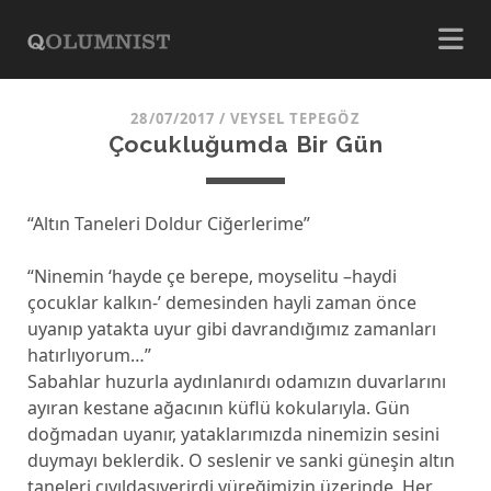
28/07/2017
/
VEYSEL TEPEGÖZ
Çocukluğumda Bir Gün
“Altın Taneleri Doldur Ciğerlerime”
“Ninemin ‘hayde çe berepe, moyselitu –haydi
çocuklar kalkın-’ demesinden hayli zaman önce
uyanıp yatakta uyur gibi davrandığımız zamanları
hatırlıyorum…”
Sabahlar huzurla aydınlanırdı odamızın duvarlarını
ayıran kestane ağacının küflü kokularıyla. Gün
doğmadan uyanır, yataklarımızda ninemizin sesini
duymayı beklerdik. O seslenir ve sanki güneşin altın
taneleri cıvıldaşıverirdi yüreğimizin üzerinde. Her