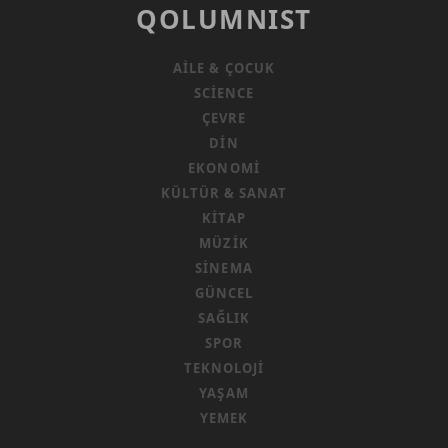
QOLUMNIST
AILE & ÇOCUK
SCIENCE
ÇEVRE
DIN
EKONOMI
KÜLTÜR & SANAT
KITAP
MÜZIK
SINEMA
GÜNCEL
SAĞLIK
SPOR
TEKNOLOJI
YAŞAM
YEMEK