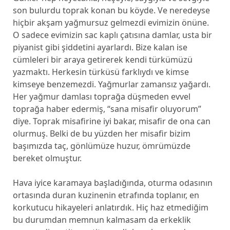
son bulurdu toprak konan bu köyde. Ve neredeyse
hiçbir akşam yağmursuz gelmezdi evimizin önüne.
O sadece evimizin sac kaplı çatısına damlar, usta bir
piyanist gibi şiddetini ayarlardı. Bize kalan ise
cümleleri bir araya getirerek kendi türkümüzü
yazmaktı. Herkesin türküsü farklıydı ve kimse
kimseye benzemezdi. Yağmurlar zamansız yağardı.
Her yağmur damlası toprağa düşmeden evvel
toprağa haber edermiş, “sana misafir oluyorum”
diye. Toprak misafirine iyi bakar, misafir de ona can
olurmuş. Belki de bu yüzden her misafir bizim
başımızda taç, gönlümüze huzur, ömrümüzde
bereket olmuştur.
Hava iyice karamaya başladığında, oturma odasının
ortasında duran kuzinenin etrafında toplanır, en
korkutucu hikayeleri anlatırdık. Hiç haz etmediğim
bu durumdan memnun kalmasam da erkeklik