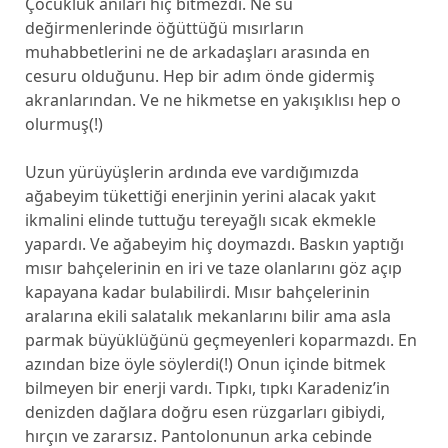
Çocukluk anıları hiç bitmezdi. Ne su
değirmenlerinde öğüttüğü mısırların
muhabbetlerini ne de arkadaşları arasında en
cesuru olduğunu. Hep bir adım önde gidermiş
akranlarından. Ve ne hikmetse en yakışıklısı hep o
olurmuş(!)
Uzun yürüyüşlerin ardında eve vardığımızda
ağabeyim tükettiği enerjinin yerini alacak yakıt
ikmalini elinde tuttuğu tereyağlı sıcak ekmekle
yapardı. Ve ağabeyim hiç doymazdı. Baskın yaptığı
mısır bahçelerinin en iri ve taze olanlarını göz açıp
kapayana kadar bulabilirdi. Mısır bahçelerinin
aralarına ekili salatalık mekanlarını bilir ama asla
parmak büyüklüğünü geçmeyenleri koparmazdı. En
azından bize öyle söylerdi(!) Onun içinde bitmek
bilmeyen bir enerji vardı. Tıpkı, tıpkı Karadeniz’in
denizden dağlara doğru esen rüzgarları gibiydi,
hırçın ve zararsız. Pantolonunun arka cebinde