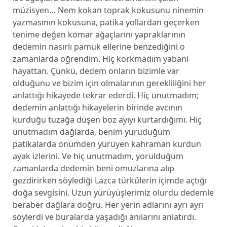
müzisyen… Nem kokan toprak kokusunu ninemin
yazmasının kokusuna, patika yollardan geçerken
tenime değen komar ağaçlarını yapraklarının
dedemin nasırlı pamuk ellerine benzediğini o
zamanlarda öğrendim. Hiç korkmadım yabani
hayattan. Çünkü, dedem onların bizimle var
olduğunu ve bizim için olmalarının gerekliliğini her
anlattığı hikayede tekrar ederdi. Hiç unutmadım;
dedemin anlattığı hikayelerin birinde avcının
kurduğu tuzağa düşen boz ayıyı kurtardığımı. Hiç
unutmadım dağlarda, benim yürüdüğüm
patikalarda önümden yürüyen kahraman kurdun
ayak izlerini. Ve hiç unutmadım, yorulduğum
zamanlarda dedemin beni omuzlarına alıp
gezdirirken söylediği Lazca türkülerin içimde açtığı
doğa sevgisini. Uzun yürüyüşlerimiz olurdu dedemle
beraber dağlara doğru. Her yerin adlarını ayrı ayrı
söylerdi ve buralarda yaşadığı anılarını anlatırdı.