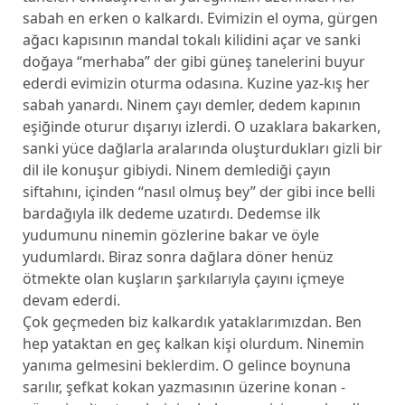
sabah en erken o kalkardı. Evimizin el oyma, gürgen
ağacı kapısının mandal tokalı kilidini açar ve sanki
doğaya “merhaba” der gibi güneş tanelerini buyur
ederdi evimizin oturma odasına. Kuzine yaz-kış her
sabah yanardı. Ninem çayı demler, dedem kapının
eşiğinde oturur dışarıyı izlerdi. O uzaklara bakarken,
sanki yüce dağlarla aralarında oluşturdukları gizli bir
dil ile konuşur gibiydi. Ninem demlediği çayın
siftahını, içinden “nasıl olmuş bey” der gibi ince belli
bardağıyla ilk dedeme uzatırdı. Dedemse ilk
yudumunu ninemin gözlerine bakar ve öyle
yudumlardı. Biraz sonra dağlara döner henüz
ötmekte olan kuşların şarkılarıyla çayını içmeye
devam ederdi.
Çok geçmeden biz kalkardık yataklarımızdan. Ben
hep yataktan en geç kalkan kişi olurdum. Ninemin
yanıma gelmesini beklerdim. O gelince boynuna
sarılır, şefkat kokan yazmasının üzerine konan -