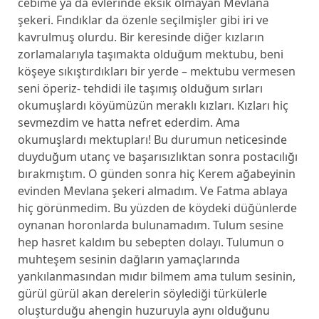
cebime ya da evlerinde eksik olmayan Mevlana
şekeri. Fındıklar da özenle seçilmişler gibi iri ve
kavrulmuş olurdu. Bir keresinde diğer kızların
zorlamalarıyla taşımakta olduğum mektubu, beni
köşeye sıkıştırdıkları bir yerde – mektubu vermesen
seni öperiz- tehdidi ile taşımış olduğum sırları
okumuşlardı köyümüzün meraklı kızları. Kızları hiç
sevmezdim ve hatta nefret ederdim. Ama
okumuşlardı mektupları! Bu durumun neticesinde
duyduğum utanç ve başarısızlıktan sonra postacılığı
bırakmıştım. O günden sonra hiç Kerem ağabeyinin
evinden Mevlana şekeri almadım. Ve Fatma ablaya
hiç görünmedim. Bu yüzden de köydeki düğünlerde
oynanan horonlarda bulunamadım. Tulum sesine
hep hasret kaldım bu sebepten dolayı. Tulumun o
muhteşem sesinin dağların yamaçlarında
yankılanmasından mıdır bilmem ama tulum sesinin,
gürül gürül akan derelerin söylediği türkülerle
oluşturduğu ahengin huzuruyla aynı olduğunu