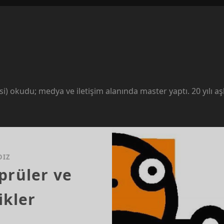
si) okudu; medya ve iletişim alanında master yaptı. 20 yılı aş
DIZ
prüler ve
ikler