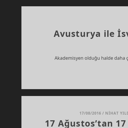
Avusturya ile İ
Akademisyen olduğu halde daha ço
17/08/2016
/
NIHAT YIL
17 Ağustos’tan 17 