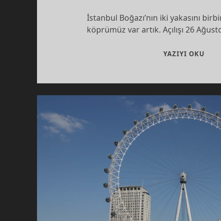
İstanbul Boğazı’nın iki yakasını birb
köprümüz var artık. Açılışı 26 Ağust
BOĞ
YAZIYI OKU
DIZ
KÖP
VE
GIZ
KIM