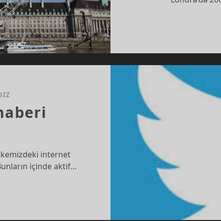
DIZ
haberi
 ülkemizdeki internet
Bunların içinde aktif…
TTER’DAN
ERI