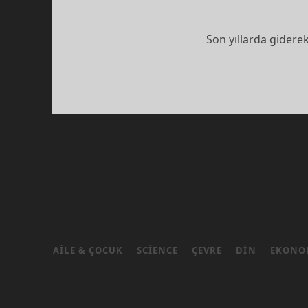
Son yıllarda gidere
YAZI
SAYFALAMASI
AILE & ÇOCUK
SCIENCE
ÇEVRE
DIN
EKONO