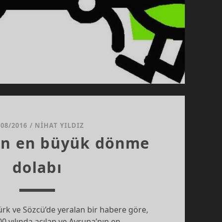
/08/2016
/
NIHAT YILDIZ
ın en büyük dönme
dolabı
k ve Sözcü’de yeralan bir habere göre,
0 yılında açılan ve Avrupa’nın en…