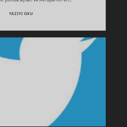
AVRUPA’NIN
YAZIYI OKU
EN
BÜYÜK
DÖNME
DOLABI