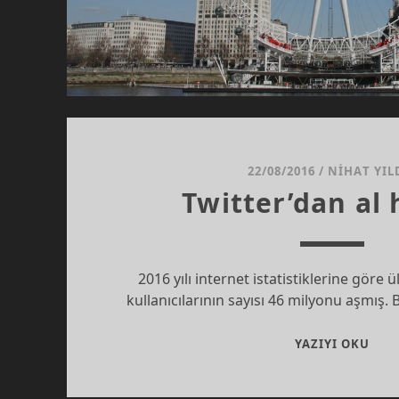
22/08/2016
/
NIHAT YIL
Twitter’dan al 
2016 yılı internet istatistiklerine göre
kullanıcılarının sayısı 46 milyonu aşmış. 
TWI
YAZIYI OKU
AL
HAB