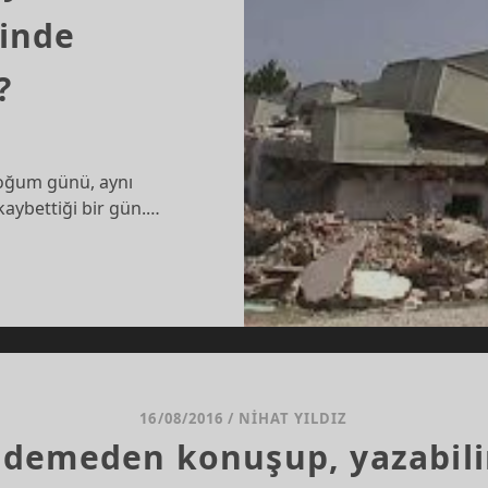
ğinde
?
doğum günü, aynı
kaybettiği bir gün.…
STOS’TAN
RA
ENLIĞINDE
16/08/2016
/
NIHAT YILDIZ
EDEYIZ?
 demeden konuşup, yazabili