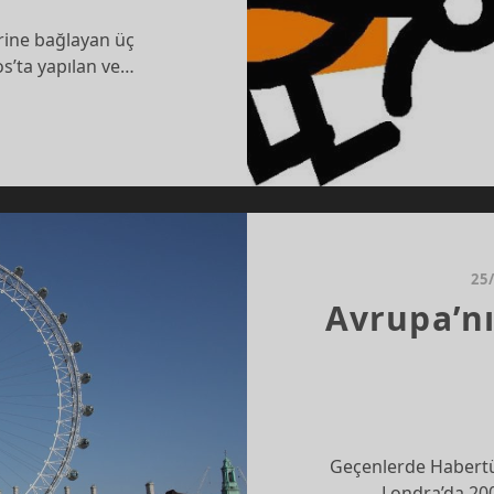
irine bağlayan üç
os’ta yapılan ve…
AZ’A
ILEN
RÜLER
LENEN
LIKLER
25
Avrupa’n
Geçenlerde Habertür
Londra’da 200