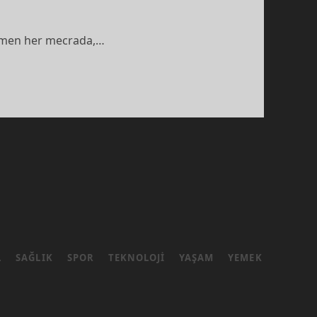
 hemen her mecrada,…
L
SAĞLIK
SPOR
TEKNOLOJI
YAŞAM
YEMEK