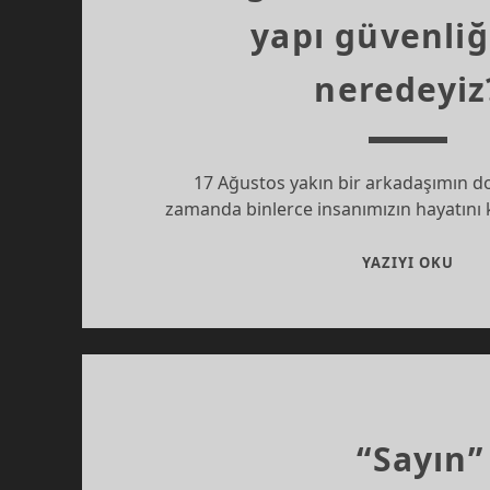
yapı güvenli
neredeyiz
17 Ağustos yakın bir arkadaşımın 
zamanda binlerce insanımızın hayatını 
17
YAZIYI OKU
AĞU
17
YIL
SON
YAPI
GÜV
NER
“Sayın”