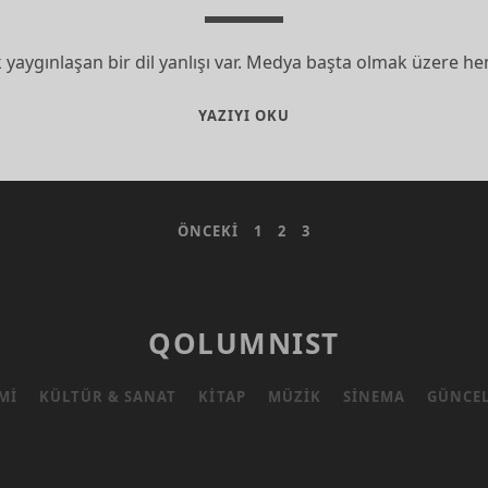
k yaygınlaşan bir dil yanlışı var. Medya başta olmak üzere
“SAYIN”
YAZIYI OKU
DEMEDEN
KONUŞUP,
YAZABILIR
MIYIZ?
ÖNCEKI
1
2
3
QOLUMNIST
MI
KÜLTÜR & SANAT
KITAP
MÜZIK
SINEMA
GÜNCE