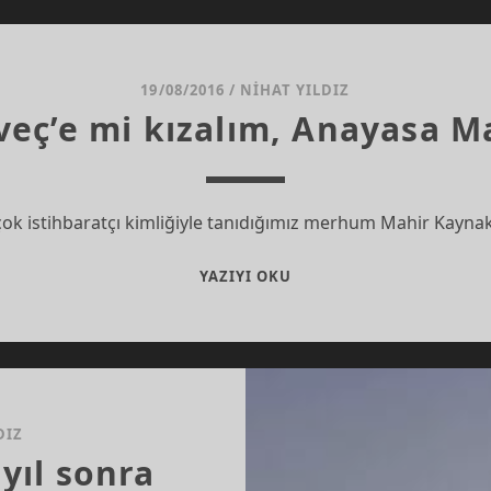
19/08/2016
/
NIHAT YILDIZ
sveç’e mi kızalım, Anayasa 
k istihbaratçı kimliğiyle tanıdığımız merhum Mahir Kayna
AVUSTURYA
YAZIYI OKU
ILE
İSVEÇ’E
MI
KIZALIM,
ANAYASA
MAHKEMESI’NE
DIZ
MI?
yıl sonra