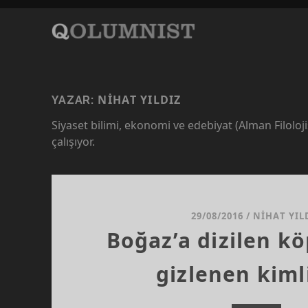
NIHAT YILDIZ
YAZAR:
Siyaset bilimi, ekonomi ve edebiyat (Alman Filoloji
çalışıyor.
29/08/2016
/
NIHAT YIL
Boğaz’a dizilen kö
gizlenen kiml